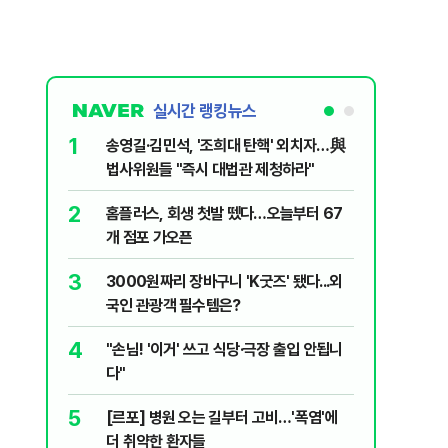
실시간 랭킹뉴스
1
6
송영길·김민석, '조희대 탄핵' 외치자…與
[단독] 
법사위원들 "즉시 대법관 제청하라"
로…3.70
2
7
홈플러스, 회생 첫발 뗐다…오늘부터 67
"집값 아
개 점포 가오픈
민의힘, 
3
8
3000원짜리 장바구니 'K굿즈' 됐다...외
영업정지
국인 관광객 필수템은?
에 5위 
4
9
"손님! '이거' 쓰고 식당·극장 출입 안됩니
"오세훈이
다"
반영"…
5
10
[르포] 병원 오는 길부터 고비…'폭염'에
[코인뉴스
더 취약한 환자들
다…큰 변