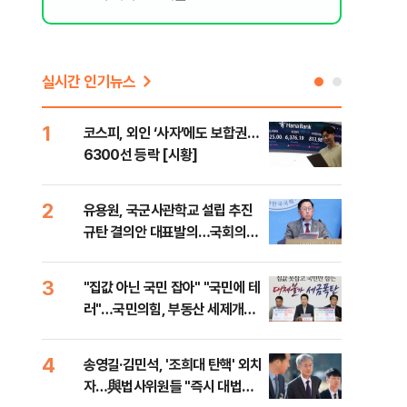
실시간 인기뉴스
1
6
코스피, 외인 ‘사자’에도 보합권…
靑,
6300선 등락 [시황]
점식
고'"
2
7
유용원, 국군사관학교 설립 추진
與김
규탄 결의안 대표발의…국회의원
발언
36명 동참
3
8
"집값 아닌 국민 잡아" "국민에 테
"오
러"…국민의힘, 부동산 세제개편
과정
안 맹폭
세제
4
9
송영길·김민석, '조희대 탄핵' 외치
"'
자…與법사위원들 "즉시 대법관
공급