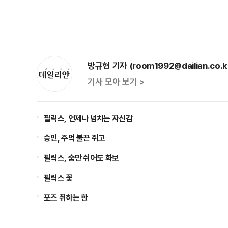
방규현 기자 (room1992@dailian.co.k
기사 모아 보기 >
필릭스, 언제나 넘치는 자신감
승민, 주먹 불끈 쥐고
필릭스, 숨만 쉬어도 화보
필릭스 꽃
포즈 취하는 한