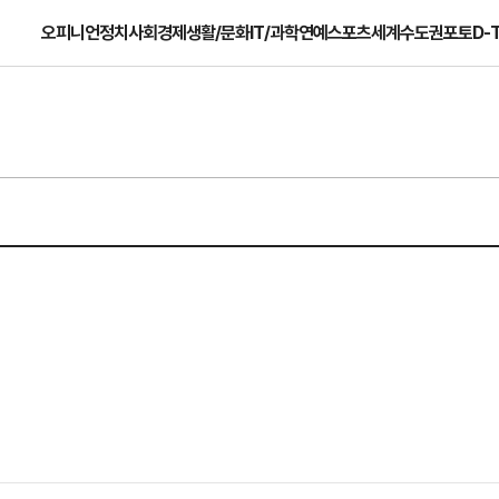
오피니언
정치
사회
경제
생활/문화
IT/과학
연예
스포츠
세계
수도권
포토
D-