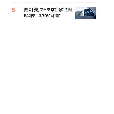
제청하라"
적 
5
10
[단독] 美, 포스코 후판 상계관세
네이
1%대로…3.70%서 '뚝'
외연
출(