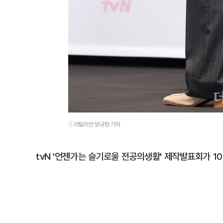
ⓒ데일리안 방규현 기자
tvN '언젠가는 슬기로울 전공의생활' 제작발표회가 1