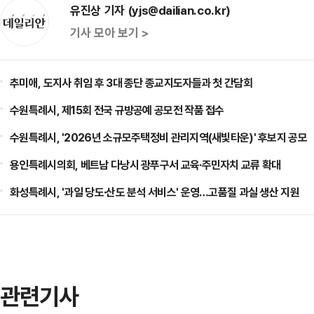
유진상 기자 (yjs@dailian.co.kr)
기사 모아 보기 >
추미애, 도지사 취임 후 3대 종단 종교지도자들과 첫 간담회
수원특례시, 제15회 전국 규방공예 공모전 작품 접수
수원특례시, '2026년 소규모주택정비 관리지역(새빛타운)' 후보지 공모
용인특례시의회, 베트남 다낭시 광푸구서 교육·주민자치 교류 확대
화성특례시, '과일 당도·산도 분석 서비스' 운영…고품질 과실 생산 지원
관련기사