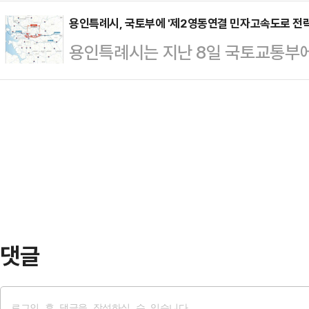
로자들이 기거할 임시숙소를 원활하게 
399억원을 발행하는 등 세입 감소
의로 기본계…
장 임시숙소 설치 기준'을 정해 시행
용인특례시, 국토부에 '제2영동연결 민자고속도로 전략
어려움은 지속되고 있다고 지적했다.앞
용인특례시는 지난 8일 국토교통부에
건설 근로자들이 거주할 임시숙소 설
K리그 참가를 목표로 '용인시 시민
도로 민간투자사업 전략환경영향평가(
역 주민들의 생활에도 불편함이 없도
시 이 시장은 매년 …
9일 밝혔다.검토 의견서에는 고속도
서다.시는 특히 건설 근로자용 숙소 
공사 과정에서 보완해야 할 사안 등을
나 타 용도 목적의 가설건축물을 지을
결(의왕~용인~광주) 고속도로'는 
의 실사용자(원도급자…
의 '처인구 모현읍(능원리·매산리·일
속도로 경기광주분기점'까지 4차로,
이어진 '제2경인고속…
댓글