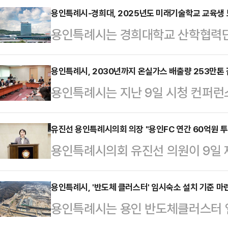
용인특례시-경희대, 2025년도 미래기술학교 교육생
용인특례시는 경희대학교 산학협력단
집한다고 10일 밝혔다.미래기술학
반씩 지원해 4차산업 관련 기업이 
용인특례시, 2030년까지 온실가스 배출량 253만톤 
용인특례시는 지난 9일 시청 컨퍼
육은 매주 주 3회, 1회당 3시간 진
회를 열고 탄소중립도시 청사진을 마
버스 기술, 초급 게임 개발 관련 교
'용인시 2050 탄소중립녹색성장기본
유진선 용인특례시의회 의장 "용인FC 연간 60억원 투
자에겐 소정의 훈련비와 훈련 수당이
용인특례시의회 유진선 의원이 9일 제
이행평가 결과 보고' 등 2건의 안건
대상은 경기도에 거주하는 15세 이상(
발언을 통해 시민프로축구단(용인FC
설문조사 등으로 시민 의견을 수렴하고
다.시청 홈페이…
다.유 의원은 먼저 시민프로축구단 
용인특례시, '반도체 클러스터' 임시숙소 설치 기준 마
회의, 3월 이상일 시장의 전 부서 
용인특례시는 용인 반도체클러스터 일
시는 이미 경전철 운영비로 매년 약 
을 거쳐 계획을 수립했다. 이후 한