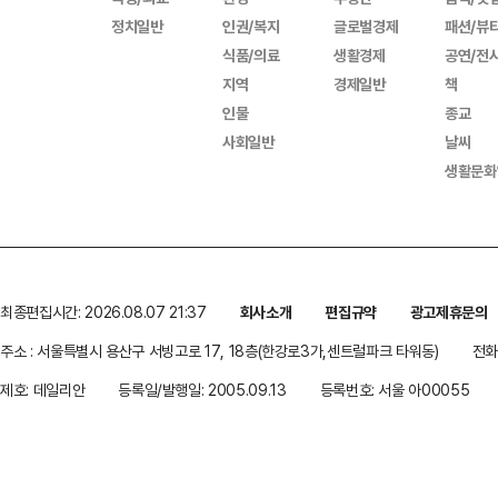
정치일반
인권/복지
글로벌경제
패션/뷰
식품/의료
생활경제
공연/전
지역
경제일반
책
인물
종교
사회일반
날씨
생활문화
최종편집시간: 2026.08.07 21:37
회사소개
편집규약
광고제휴문의
주소 : 서울특별시 용산구 서빙고로 17, 18층(한강로3가,센트럴파크 타워동)
전화 
제호: 데일리안
등록일/발행일: 2005.09.13
등록번호: 서울 아00055