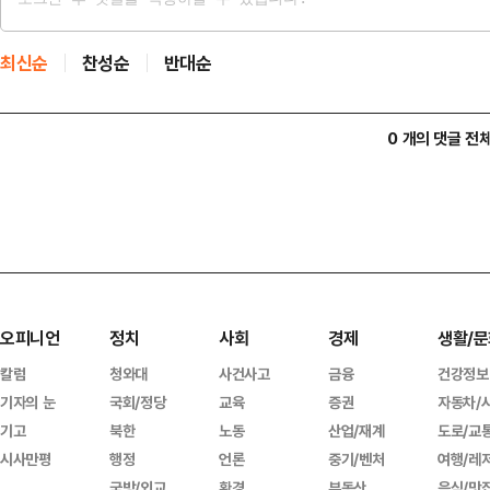
최신순
찬성순
반대순
0 개의 댓글 전
오피니언
정치
사회
경제
생활/문
칼럼
청와대
사건사고
금융
건강정보
기자의 눈
국회/정당
교육
증권
자동차/
기고
북한
노동
산업/재계
도로/교
시사만평
행정
언론
중기/벤처
여행/레
국방/외교
환경
부동산
음식/맛