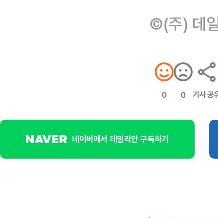
©(주) 데
기사 공
0
0
네이버에서 데일리안 구독하기