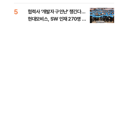
5
10
협력사 ‘개발자 구인난’ 챙긴다…
이란
현대모비스, SW 인재 270명 육
호르
성