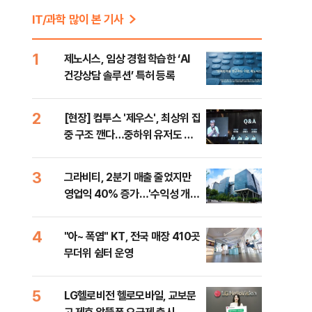
IT/과학 많이 본 기사
1
제노시스, 임상 경험 학습한 ‘AI
건강상담 솔루션’ 특허 등록
2
[현장] 컴투스 '제우스', 최상위 집
중 구조 깬다…중하위 유저도 품
는 MMORPG
3
그라비티, 2분기 매출 줄었지만
영업익 40% 증가…'수익성 개
선'
비
4
"아~ 폭염" KT, 전국 매장 410곳
무더위 쉼터 운영
5
LG헬로비전 헬로모바일, 교보문