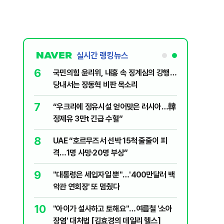
실시간 랭킹뉴스
6
파…“합의해
국민의힘 윤리위, 내홍 속 징계심의 강행…
당내서는 장동혁 비판 목소리
7
언제 사망해
“우크라에 정유시설 얻어맞은 러시아…韓
정제유 3만t 긴급 수혈”
8
 외치자…與
UAE “호르무즈서 선박 15척 줄줄이 피
하라"
격…1명 사망·20명 부상”
9
품나…흥국·
"대통령은 세입자일 뿐"…'400만달러 백
악관 연회장' 또 멈췄다
10
었다…나스닥
"아이가 설사하고 토해요"…여름철 '소아
장염' 대처법 [김효경의 데일리 헬스]