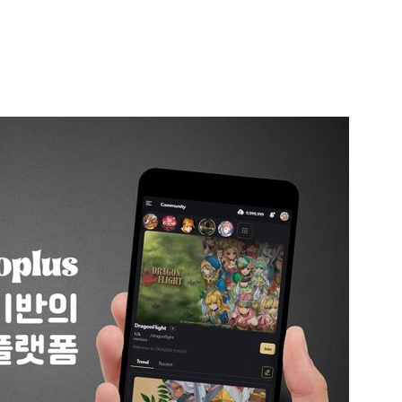
1
호르무즈 뒤흔드는 이란 강경
도 또 뒤집힌다”
2
이란 최고지도자 ‘위독설’…“
도 이상하지 않다”
3
송영길·김민석, '조희대 탄핵'
법사위원들 "즉시 대법관 제청
4
'7번째 도전' KDB생명 누가 
한투·한화 '3색 셈법'
5
美증시, '고용 쇼크'에도 웃
1.3%↑·S&P 사상 최고