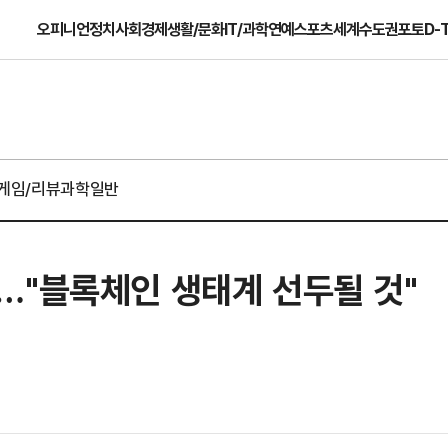
오피니언
정치
사회
경제
생활/문화
IT/과학
연예
스포츠
세계
수도권
포토
D-
게임/리뷰
과학일반
…"블록체인 생태계 선두될 것"