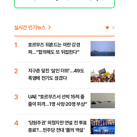
실시간 인기뉴스
1
6
호르무즈 뒤흔드는 이란 강경
AI 
파…“합의해도 또 뒤집힌다”
'혈관
2
7
지구촌 덮친 ‘살인 더위’…49도
[검
폭염에 전기도 끊겼다
터 
소법
3
8
UAE “호르무즈서 선박 15척 줄
'9
줄이 피격…1명 사망·20명 부상”
배력
4
9
'당원주권' 외쳤지만 연설 전 투표
스코
종료?…민주당 전대 '룰의 역설'
업 