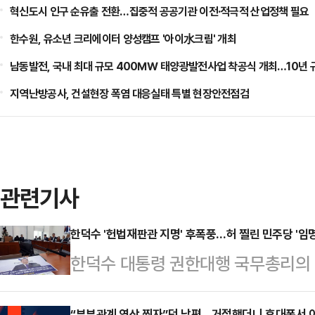
혁신도시 인구 순유출 전환…집중적 공공기관 이전·적극적 산업정책 필요
한수원, 유소년 크리에이터 양성캠프 '아이水크림' 개최
남동발전, 국내 최대 규모 400㎿ 태양광발전사업 착공식 개최…10년 
지역난방공사, 건설현장 폭염 대응실태 특별 현장안전점검
관련기사
한덕수 '헌법재판관 지명' 후폭풍…허 찔린 민주당 '임명
한덕수 대통령 권한대행 국무총리의 
정치권을 강타하고 있다. 허가 찔린
“부부관계 영상 찍자”던 남편…거절했더니 휴대폰서 이