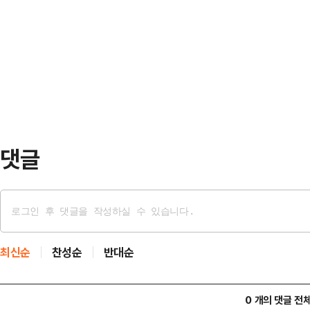
셜미디어(SNS) 트루스소셜 계정에 
을 느낄 수도 있단 분석이 나온다.9
계 시장에 경멸감을 표출했다”며 “
이날 당 사무처로부터 1차 컷오프에
인상하며 이는 즉시 발효될 것”이라
을 보고 받은…
과 우리의 동맹국들에게 사용했던 무
는 것을 깨달아야 한다”며 “75개국
무부, 무역대표부(…
댓글
최신순
찬성순
반대순
0 개의 댓글 전