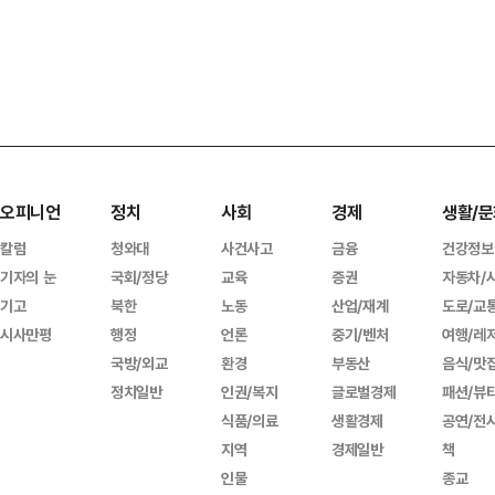
오피니언
정치
사회
경제
생활/문
칼럼
청와대
사건사고
금융
건강정보
기자의 눈
국회/정당
교육
증권
자동차/
기고
북한
노동
산업/재계
도로/교
시사만평
행정
언론
중기/벤처
여행/레
국방/외교
환경
부동산
음식/맛
정치일반
인권/복지
글로벌경제
패션/뷰
식품/의료
생활경제
공연/전
지역
경제일반
책
인물
종교