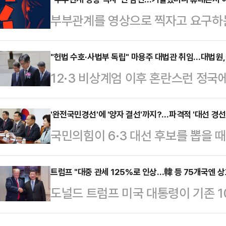
세 수위를 끌어올리는 중이다.9일 
부부관계를 영상으로 찍자고 요구하는
임자 중 한 명으로 친윤(친윤석열)
다.지난 7일 양나래 변호사는 자신
장이 지명된 것을 둘러싼 논란이 잦아
남편에 대한 이혼 상담 영상을 공개했
"헌법 수호·사법부 독립" 마용주 대법관 취임…대법원,
는 18일 퇴임하는 문형배·이미선 
12·3 비상계엄 이후 혼란스런 정국
후 남편이 성관계할 때마다 ‘기록을 
상훈 서울고법 부장판사를 지명했다.
법관(56·사법연수원 23기)이 취임하
뿐만 아니라 “부부 생활을 잘하려면 
를 위한 당대표직을 내…
구성을 마쳤다. 작년 12월27일 김
'완전국민경선'에 '양자 결선'까지?…파격적 '대선 경
유하면서 잘 맞춰나가야 사이가 좋아진
국민의힘이 6·3 대선 후보를 뽑을 때
간 한 명이 공석인 상태였는데 마침
겠다”고도 요구했다.A씨가 “휴대폰
입하는 '경선룰'을 검토하면서 당내가
대법관은 1명이라도 취임이 늦어지면 
누가 휴대폰을…
두 방안을 도입하는 것이 최적이란 의
트럼프 "대중 관세 125%로 인상…韓 등 75개국엔 
3000~4000건의 사건을 처리해야
도널드 트럼프 미국 대통령이 기존 1
제기되고 있어서다. 특히 일부 대권
사건도 이어받지 못해 선고 진행도 
상하고 상호관세를 90일 동안 유예
출하면서 당 지도부와 대선 준비 
부딪히는 …