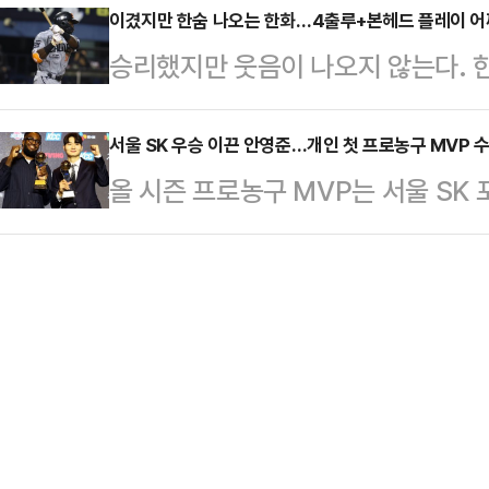
경기서 시즌 첫 3루타 포함, 3개의
이겼지만 한숨 나오는 한화…4출루+본헤드 플레이 
록, 리그 15위로 올라섰다. 강등 마
승리했지만 웃음이 나오지 않는다. 
번, 중견수로 선발 출전한 이정후는 
42)를 승점 7 차이로 따돌리며 다
리얼에 대한 고민이 점점 커지고 있다
5로 뒤진 4회 무사 1루 상황에서 
…
KBO리그’ 두산과의 원정경기서 5-
서울 SK 우승 이끈 안영준…개인 첫 프로농구 MVP 
을 가볍게 잡아당겨 타구를 우측 선
올 시즌 프로농구 MVP는 서울 SK
시즌 전적 5승 10패(승률 0.333
천천히 굴렀고 이 사이 이정후는 빠
서울 강남구 그랜드 인터컨티넨탈 서울
를 반 경기 차로 추격했다.이날 경기
그 데뷔 후 …
프로농구’ 정규리그 시상식에서 기자단
한 플로리얼이었다.플로리얼은 5차례 
MVP에 등극했다.안영준은 올 시즌 
안타 2타점을 기록하며 팀 승리의 주
고 14.2득점 5.9리바운드 2.7어
…
속에 소속팀 서울 SK(41승 13패)
번째 MVP 수상이다. SK는 1999-