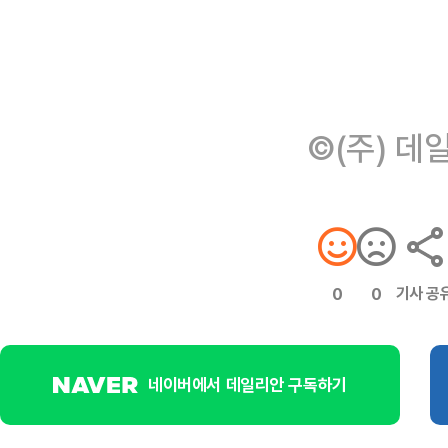
©(주) 데
기사 공
0
0
네이버에서 데일리안 구독하기