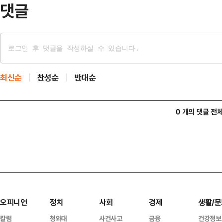
댓글
최신순
찬성순
반대순
0 개의 댓글 전
오피니언
정치
사회
경제
생활/문
칼럼
청와대
사건사고
금융
건강정보