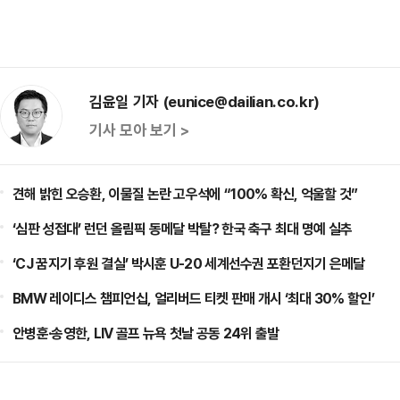
김윤일 기자 (eunice@dailian.co.kr)
기사 모아 보기 >
견해 밝힌 오승환, 이물질 논란 고우석에 “100% 확신, 억울할 것”
‘심판 성접대’ 런던 올림픽 동메달 박탈? 한국 축구 최대 명예 실추
‘CJ 꿈지기 후원 결실’ 박시훈 U-20 세계선수권 포환던지기 은메달
BMW 레이디스 챔피언십, 얼리버드 티켓 판매 개시 ‘최대 30% 할인’
안병훈·송영한, LIV 골프 뉴욕 첫날 공동 24위 출발