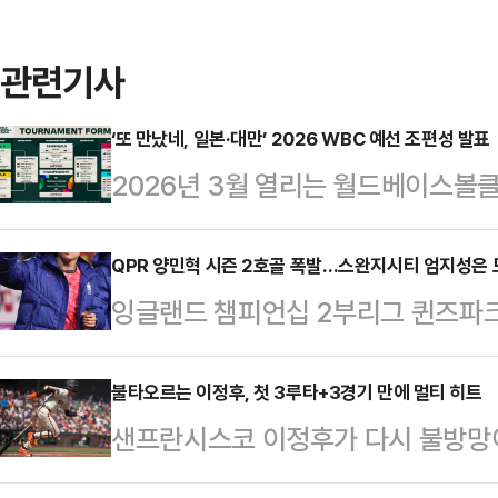
관련기사
‘또 만났네, 일본·대만’ 2026 WBC 예선 조편성 발표
2026년 3월 열리는 월드베이스볼
다.WBC 대회를 운영하는 WBCI는
고, C조에 포함된 한국은 일본, 호주
QPR 양민혁 시즌 2호골 폭발…스완지시티 엄지성은 
잉글랜드 챔피언십 2부리그 퀸즈파크
다.WBC 예선은 지난 대회와 마찬
고 있는 양민혁이 시즌 2호골을 터뜨
되며 상위 2개 팀이 8강에 진출하는
퍼드의 더 카삼 스타디움에서 열린 ‘2
불타오르는 이정후, 첫 3루타+3경기 만에 멀티 히트
개최된다.만약 한국이 8강에 오른다
샌프란시스코 이정후가 다시 불방망이
운드 옥스퍼드 유나이티드와의 원정경
적에 따라 D조 1~2위와 맞붙으며 
한국시간) 오라클 파크에서 진행 중인
승점 3을 추가하며 부진을 씻어낸 시즌 
펼친다.한편, 한국…