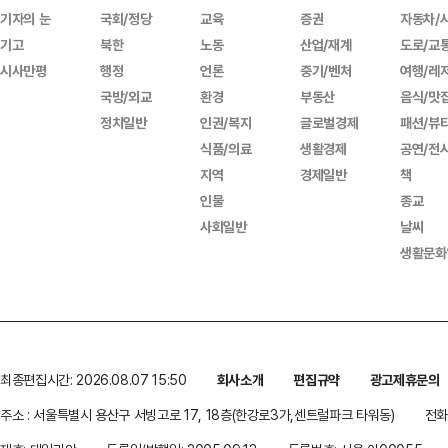
기자의 눈
국회/정당
교육
증권
자동차/
기고
북한
노동
산업/재계
도로/교
시사만평
행정
언론
중기/벤처
여행/레
국방/외교
환경
부동산
음식/맛
정치일반
인권/복지
글로벌경제
패션/뷰
식품/의료
생활경제
공연/전
지역
경제일반
책
인물
종교
사회일반
날씨
생활문화
최종편집시간: 2026.08.07 15:50
회사소개
편집규약
광고제휴문의
주소 : 서울특별시 용산구 서빙고로 17, 18층(한강로3가,센트럴파크 타워동)
전화 