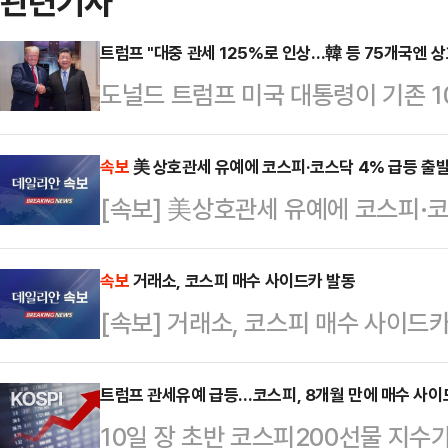
관련기사
트럼프 "대중 관세 125%로 인상…韓 등 75개국엔 
도널드 트럼프 미국 대통령이 기존 1
상하고 상호관세를 90일 동안 유예
셜미디어(SNS) 트루스소셜 계정에 
속보
美 상호관세 유예에 코스피·코스닥 4% 급등 출
[속보] 美상호관세 유예에 코스피·코
계 시장에 경멸감을 표출했다”며 “
인상하며 이는 즉시 발효될 것”이라
속보
거래소, 코스피 매수 사이드카 발동
과 우리의 동맹국들에게 사용했던 무
[속보] 거래소, 코스피 매수 사이드
는 것을 깨달아야 한다”며 “75개국
무부, 무역대표부(…
트럼프 관세유예 급등…코스피, 8개월 만에 매수 사이
10일 장 초반 코스피200선물 지수