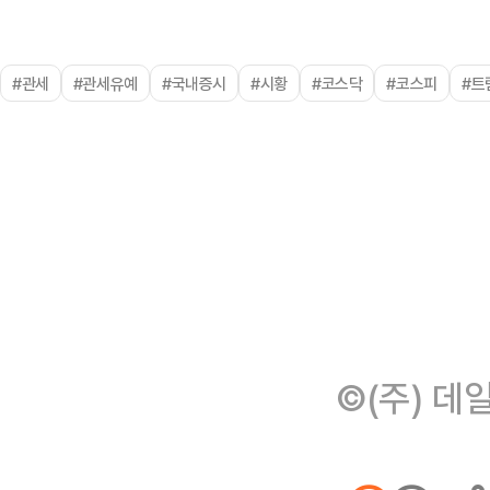
#관세
#관세유예
#국내증시
#시황
#코스닥
#코스피
#트
©(주) 데