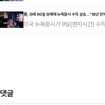
피)에 매수 사이드카가 발동됐다. 
분의 국가에 대해 상호 관세를 90일
美, 관세 90일 유예에 뉴욕증시 수직 상승…"18년 만
미국 뉴욕증시가 9일(현지시간) 수직
승하면서다.한국거래소는 이날 오전 
이 추가 관세 50%로 맞대응한 중국에
시 효력정지(사이드카)가 발동됐다고
국 등 75개국에 대해 상호관세를 9
물 지수는 전 거래일 대비 5.76% 
는 발표가 초대형 호재로 작용하며 
증시가 급락했던 ‘블랙먼데이’인 지난
마켓워치 등에 따르면 이날 뉴욕증시
락으로 인한…
균지수(다우지수)는 전날보다 2962.8
에 거래를 마쳤다. 대형주 위주의 스
댓글