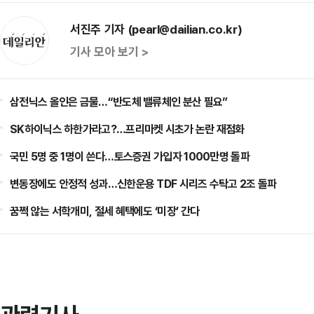
서진주 기자 (pearl@dailian.co.kr)
기사 모아 보기 >
삼전닉스 올인은 금물…“반도체 밸류체인 분산 필요”
SK하이닉스 하한가라고?…프리마켓 시초가 논란 재점화
국민 5명 중 1명이 쓴다…토스증권 가입자 1000만명 돌파
변동장에도 안정적 성과…신한운용 TDF 시리즈 수탁고 2조 돌파
꿈쩍 않는 서학개미, 절세 혜택에도 ‘미장’ 간다