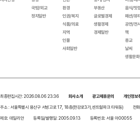
국방/외교
환경
부동산
음식/맛
정치일반
인권/복지
글로벌경제
패션/뷰
식품/의료
생활경제
공연/전
지역
경제일반
책
인물
종교
사회일반
날씨
생활문화
최종편집시간: 2026.08.06 23:36
회사소개
광고제휴문의
개인정보
주소 : 서울특별시 용산구 서빙고로 17, 18층(한강로3가,센트럴파크 타워동)
전화 
제호: 데일리안
등록일/발행일: 2005.09.13
등록번호: 서울 아00055