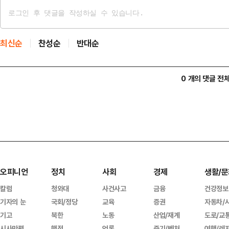
최신순
찬성순
반대순
0 개의 댓글 전
오피니언
정치
사회
경제
생활/문
칼럼
청와대
사건사고
금융
건강정보
기자의 눈
국회/정당
교육
증권
자동차/
기고
북한
노동
산업/재계
도로/교
시사만평
행정
언론
중기/벤처
여행/레