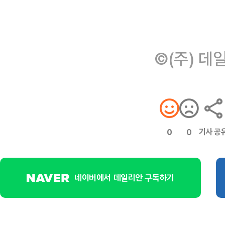
©(주) 데
기사 공
0
0
네이버에서 데일리안 구독하기