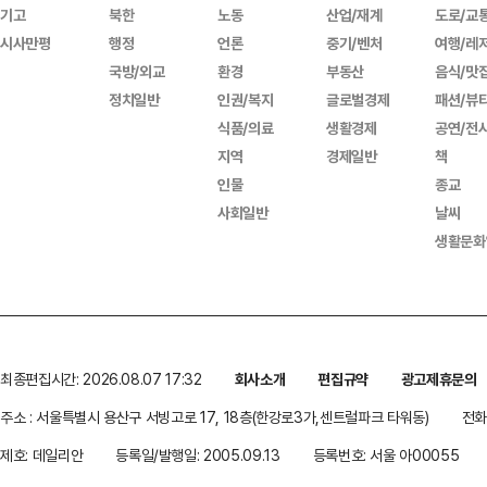
기고
북한
노동
산업/재계
도로/교
시사만평
행정
언론
중기/벤처
여행/레
국방/외교
환경
부동산
음식/맛
정치일반
인권/복지
글로벌경제
패션/뷰
식품/의료
생활경제
공연/전
지역
경제일반
책
인물
종교
사회일반
날씨
생활문화
최종편집시간: 2026.08.07 17:32
회사소개
편집규약
광고제휴문의
주소 : 서울특별시 용산구 서빙고로 17, 18층(한강로3가,센트럴파크 타워동)
전화 
제호: 데일리안
등록일/발행일: 2005.09.13
등록번호: 서울 아00055