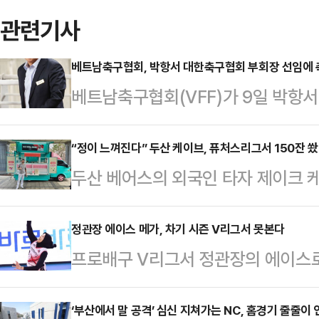
관련기사
베트남축구협회, 박항서 대한축구협회 부회장 선임에 
베트남축구협회(VFF)가 9일 박항서
임을 축하하는 공식 친서를 전달했다.트란
장 명의로 발송된 친서에서 VFF는 
“정이 느껴진다” 두산 케이브, 퓨처스리그서 150잔 쐈
두산 베어스의 외국인 타자 제이크 케
월한 축구 기여에 대한 마땅한 인정
위해 커피차를 쐈다.두산 관계자는 9
여준 리더십과 헌신이 이번 새로운 
원들의 노고에 감사함을 전하기 위해
정관장 에이스 메가, 차기 시즌 V리그서 못본다
전했다. 또한 “귀하의 풍부한 경험
프로배구 V리그서 정관장의 에이스
다"고 전했다.감기 몸살 증세로 2군
시아 축구 전반에 큰 도움이 될 것”
가)가 팀을 떠난다.9일 정관장 구단
코치님들이 고된 일을 하고 있다는 
를 통해서도 …
기로 했다.메가의 진로는 아직 정해
‘부산에서 말 공격’ 심신 지쳐가는 NC, 홈경기 줄줄이
의미로 커피차를 주문했다. 큰 것은 