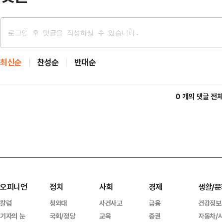
최신순
찬성순
반대순
0 개의 댓글 전
오피니언
정치
사회
경제
생활/문
칼럼
청와대
사건사고
금융
건강정보
기자의 눈
국회/정당
교육
증권
자동차/