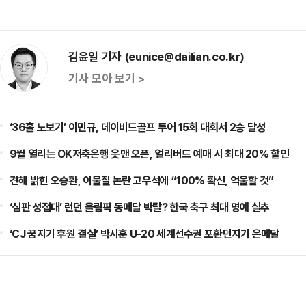
김윤일 기자 (eunice@dailian.co.kr)
기사 모아 보기 >
‘36홀 노보기’ 이민규, 데이비드골프 투어 15회 대회서 2승 달성
9월 열리는 OK저축은행 읏맨 오픈, 얼리버드 예매 시 최대 20% 할인
견해 밝힌 오승환, 이물질 논란 고우석에 “100% 확신, 억울할 것”
‘심판 성접대’ 런던 올림픽 동메달 박탈? 한국 축구 최대 명예 실추
‘CJ 꿈지기 후원 결실’ 박시훈 U-20 세계선수권 포환던지기 은메달