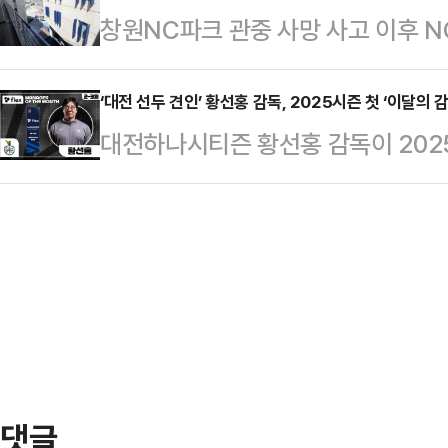
창원NC파크 관중 사망 사고 이후 
태국과 베트남 등 동남아 리그 팀을
했다.두산 퓨처스팀 관계자는 "외국인
있다.지난달 29일 창원NC파크에서
시즌 V리그서 메가가 활약하는 모습은
이브의 정이…
초유의 사망 사고가 발생했다. 지난
‘대전 선두 견인’ 황선홍 감독, 2025시즌 첫 ‘이달의 
기로 결심한 것은 건강이 좋지 않은 
대전하나시티즌 황선홍 감독이 2025시
지난 29일 오후 5시 17분경 경남 
해서다.2023-24시즌에 처음 V리
다.황선홍 감독이 이끄는 대전은 2, 
가 경기장 4층 높이에서 떨어진 구조
리그 득점 7위이자 …
록하며 같은 기간 K리그1 12개 팀 
구조물은 알루미늄으로 된 외장 마감 
(75%)을 기록했다.대전은 1라운드
루버의 무게는 약 60㎏인 것으로 조
기분 좋은 출발을 했다. 이어 대전은 
창문 외…
라운드 수원FC전 1-0 승, 4라운드 
거두며 단숨에 3연승을 기록했다.3월
댓글