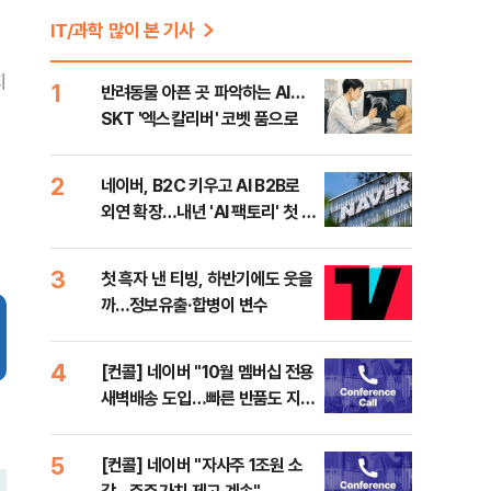
IT/과학 많이 본 기사
지
1
반려동물 아픈 곳 파악하는 AI…
SKT '엑스칼리버' 코벳 품으로
2
네이버, B2C 키우고 AI B2B로
외연 확장…내년 'AI 팩토리' 첫 매
출(종합)
3
첫 흑자 낸 티빙, 하반기에도 웃을
까…정보유출·합병이 변수
4
[컨콜] 네이버 "10월 멤버십 전용
새벽배송 도입…빠른 반품도 지
원"
5
[컨콜] 네이버 "자사주 1조원 소