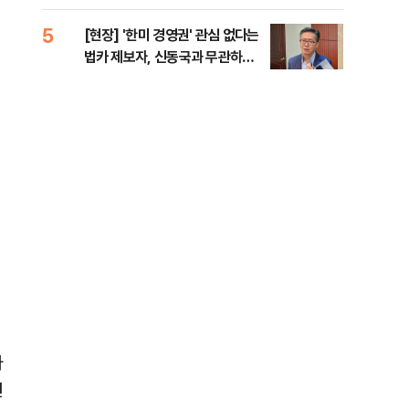
증거 수집" 지적
5
10
[현장] '한미 경영권' 관심 없다는
수술
법카 제보자, 신동국과 무관하다
국이
지만...
의 
파
연