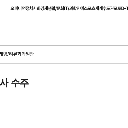
오피니언
정치
사회
경제
생활/문화
IT/과학
연예
스포츠
세계
수도권
포토
D-
게임/리뷰
과학일반
행사 수주