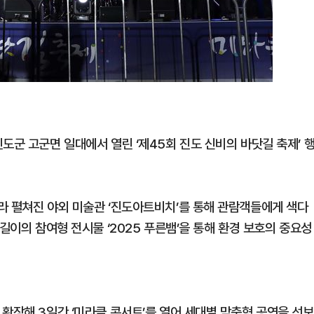
도군 고군면 일대에서 열린 ‘제45회 진도 신비의 바닷길 축제’ 
라 펼쳐진 야외 미술관 ‘진도아트비치’를 통해 관람객들에게 색다
길이의 참여형 전시물 ‘2025 푸른뱀’을 통해 환경 보호의 중요성
확장해 3일간 ‘미라클 콘서트’를 열어 세대별 맞춤형 공연을 선보