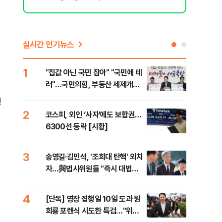
실시간 인기뉴스
1
6
"집값 아닌 국민 잡아" "국민에 테
유용
러"…국민의힘, 부동산 세제개편
규탄
안 맹폭
36
행
2
7
코스피, 외인 ‘사자’에도 보합권…
“정
6300선 등락 [시황]
대사
3
8
송영길·김민석, '조희대 탄핵' 외치
[단
자…與법사위원들 "즉시 대법관
1%
제청하라"
4
9
[단독] 영장 집행일 10일 도과 원
국힘
희룡 포렌식 시도한 특검…"위법
수·