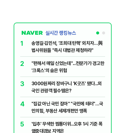
실시간 랭킹뉴스
1
6
송영길·김민석, '조희대 탄핵' 외치자…與
변경신고
법사위원들 "즉시 대법관 제청하라"
종 전환 여
2
7
"편해서 매일 신었는데"...전문가가 경고한
폭염에 아
'크록스'의 숨은 위험
다?…'기
3
8
3000원짜리 장바구니 'K굿즈' 됐다...외
"아빠, 
국인 관광객 필수템은?
640마력
4
9
"집값 아닌 국민 잡아" "국민에 테러"…국
송영길, 
민의힘, 부동산 세제개편안 맹폭
히려 이인
5
10
'입추' 무색한 찜통더위...오후 1시 기준 폭
“정부 믿
염중대경보 지역은
양도세 혜