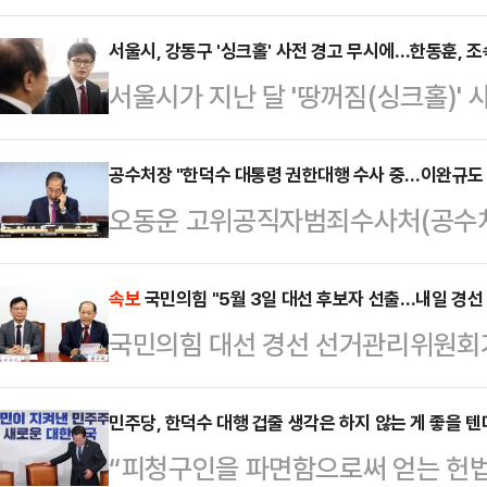
최후 두 후보를 뽑아 양자 결선을 치
것이 없다"고 밝혔다.이양수 국민의
서울시, 강동구 '싱크홀' 사전 경고 무시에…한동훈, 
서울시가 지난 달 '땅꺼짐(싱크홀)'
나 '양자 결선 구도에 대해 찬탄(탄핵
험 지역으로 지정하지 않은 것으로 
다는 지적이 나왔다'는 물음에 "양자
"싱크홀 위험 지역을 조속히 전수조
공수처장 "한덕수 대통령 권한대행 수사 중…이완규도 
앞서 일부 언론은 국민의힘이 이번 대
오동운 고위공직자범죄수사처(공수처
는 9일 페이스북에서 "서울시가 이미
의 득표가 과반에 못 미칠 경우 결선
리에 대한 수사가 진행 중이라고 밝
험 지역 보고서를 제출했지만, 사고
보도했다…
법제처장 역시 수사 대상이라고 오 
속보
국민의힘 "5월 3일 대선 후보자 선출…내일 경선 
지 않았고, 25개 자치구 중 8개 
국민의힘 대선 경선 선거관리위원회가
처장은 이날 서울 여의도 국회에서
다고 한다"고 지적했다.앞서 서울시
5월 3일 열기로 했다.
불어민주당 김용민 의원이 "재판에 
고위험 지역…
민주당, 한덕수 대행 겁줄 생각은 하지 않는 게 좋을 텐
구속 안 하느냐"고 묻자 "수사 중인
“피청구인을 파면함으로써 얻는 헌법
수사 중"이라고 대답했다.앞서 민주