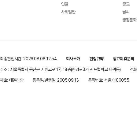
인물
종교
사회일반
날씨
생활문화
최종편집시간: 2026.08.08 12:54
회사소개
편집규약
광고제휴문의
주소 : 서울특별시 용산구 서빙고로 17, 18층(한강로3가,센트럴파크 타워동)
전화 
제호: 데일리안
등록일/발행일: 2005.09.13
등록번호: 서울 아00055