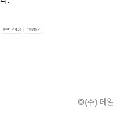
#현대면세점
#희망퇴직
©(주) 데