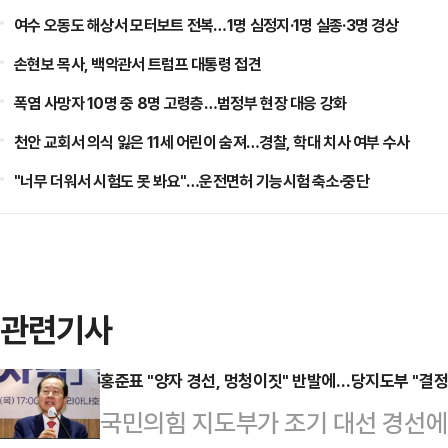
여수 오동도 해상서 모터보트 전복…1명 심정지·1명 실종·3명 경상
손현보 목사, 백악관서 트럼프 대통령 접견
폭염 사망자 10명 중 8명 고령층…범정부 현장 대응 강화
천안 교회서 의식 잃은 11세 어린이 숨져…경찰, 학대 치사 여부 수사
"너무 더워서 시험도 못 봐요"…운전면허 기능시험 축소·중단
관련기사
홍준표 "양자 경선, 멍청이짓" 반발에…당지도부 "결정
국민의힘 지도부가 조기 대선 경선에