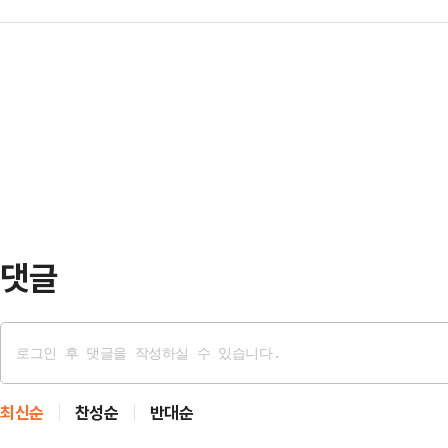
국가적 손실을 압도할 정도로 크다.
러 단체는 한 대행을 직…
선고문의 결론이다. 헌재 재판관 8명
날까? 국민과 역사의 법정에서는 어
더불어민주당으로서는 실로 오래고 
에서 몰아내는 데 성공했다. 지금 이
대한민국은 한덕수 대통령 권한대행
를 하는 사람은 따로 있다.…
댓글
최신순
찬성순
반대순