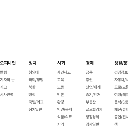
오피니언
정치
사회
경제
생활/문
칼럼
청와대
사건사고
금융
건강정보
기자의 눈
국회/정당
교육
증권
자동차/
기고
북한
노동
산업/재계
도로/교
시사만평
행정
언론
중기/벤처
여행/레
국방/외교
환경
부동산
음식/맛
정치일반
인권/복지
글로벌경제
패션/뷰
식품/의료
생활경제
공연/전
지역
경제일반
책