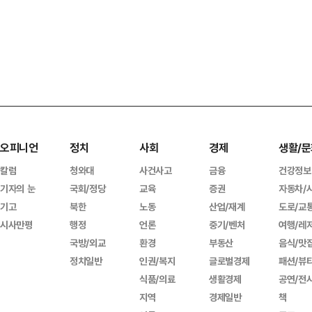
오피니언
정치
사회
경제
생활/문
칼럼
청와대
사건사고
금융
건강정보
기자의 눈
국회/정당
교육
증권
자동차/
기고
북한
노동
산업/재계
도로/교
시사만평
행정
언론
중기/벤처
여행/레
국방/외교
환경
부동산
음식/맛
정치일반
인권/복지
글로벌경제
패션/뷰
식품/의료
생활경제
공연/전
지역
경제일반
책