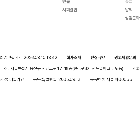
인물
종교
사회일반
날씨
생활문화
최종편집시간: 2026.08.10 13:42
회사소개
편집규약
광고제휴문의
주소 : 서울특별시 용산구 서빙고로 17, 18층(한강로3가,센트럴파크 타워동)
전화 
제호: 데일리안
등록일/발행일: 2005.09.13
등록번호: 서울 아00055