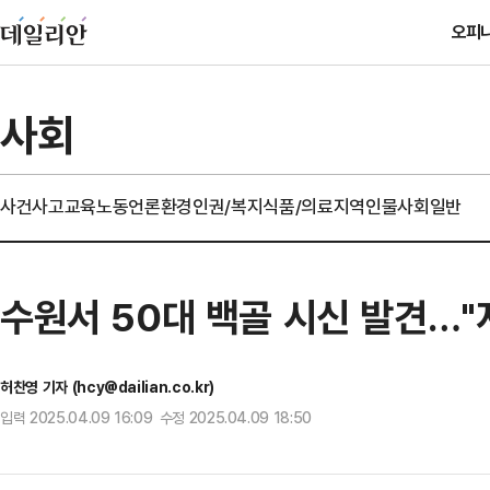
오피
사회
사건사고
교육
노동
언론
환경
인권/복지
식품/의료
지역
인물
사회일반
수원서 50대 백골 시신 발견…"
허찬영 기자 (hcy@dailian.co.kr)
입력 2025.04.09 16:09 수정 2025.04.09 18:50