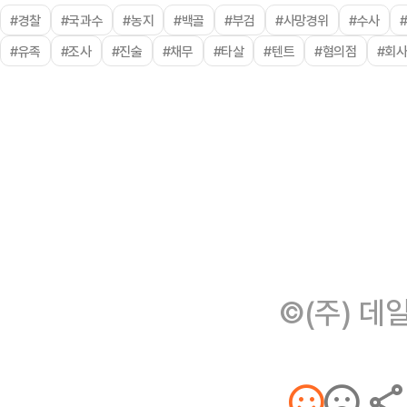
#경찰
#국과수
#농지
#백골
#부검
#사망경위
#수사
#유족
#조사
#진술
#채무
#타살
#텐트
#혐의점
#회
©(주) 데