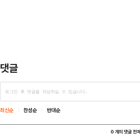
일 오후 8시57분쯤 119종합상황실
는 키가 작고 갑자기 차도로 뛰어드는
황2팀 김동우(31) 소방교가 신고자
하된 채 운전하면 사고 발생 위험이 
복적으로 "도와주세요"라는 목소리만
신 다음 날은 운…
김 소방교는 이동통신 기지국 위치 
정되는 곳의 폐쇄회로(CC)TV 영상
점이 없었다.이에 …
댓글
최신순
찬성순
반대순
0 개의 댓글 전