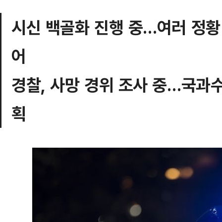
시신 백골화 진행 중…여러 정황
어
경찰, 사망 경위 조사 중…국과
획