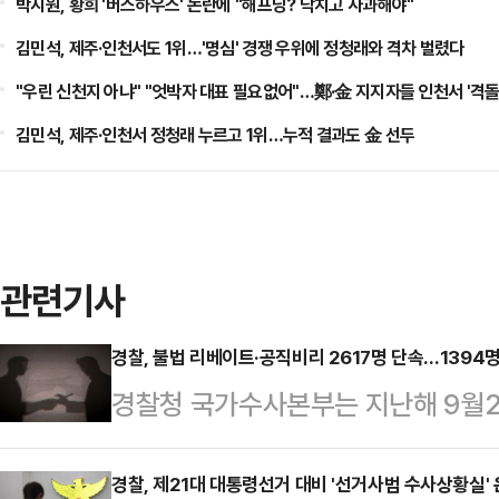
박지원, 황희 '버스하우스' 논란에 "해프닝? 닥치고 사과해야"
김민석, 제주·인천서도 1위…'명심' 경쟁 우위에 정청래와 격차 벌렸다
"우린 신천지 아냐" "엇박자 대표 필요없어"…鄭·金 지지자들 인천서 '격돌
김민석, 제주·인천서 정청래 누르고 1위…누적 결과도 金 선두
관련기사
경찰, 불법 리베이트·공직비리 2617명 단속…1394
경찰청 국가수사본부는 지난해 9월2
트 및 공직자 부패비리 근절'을 위한 
속해 1394명을 송치하고 이중 42
경찰, 제21대 대통령선거 대비 '선거사범 수사상황실'