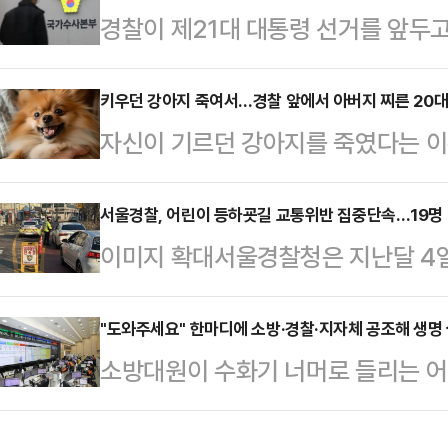
경찰이 제21대 대통령 선거를 앞두
면 불법 리베이트 사범은 1050명(6
단속 체제에 돌입했다.9일 경찰에 
사범은 1567명(712명 송치·구속 
일 대통령 선거에 대비해 전국 27
키우던 강아지 죽여서…경찰 앞에서 아버지 찌른 20대
각각 64.9%, 45.4%다.불법 리
자신이 기르던 강아지를 죽였다는 이
하고 수사전담팀을 가동하는 등 부
597명(구속 5명), 건설산업 292명
에 넘겨진 20대 딸에게 실형이 선고
수 ▲허위사실 유포 ▲공무원 선거 
사13부(부장판사 김기풍)는 존속살해
서울경찰, 어린이 등하굣길 교통위반 집중단속…19명 
대 선거범죄로 선정하고 24시간 집
이미지 확대서울경찰청은 지난달 4
징역 3년을 선고했다고 이날 밝혔다.
선택권 행사에 악영향을 미치는 사회
위반행위 집중 단속을 실시했한 결과 
께 인천에 있는 친척의 주거지에서 아
실 유포나 여론조사 관련 각종 …
일 밝혔다.서울 지역 31개 경찰서
"도와주세요" 한마디에 소방·경찰·지자체 공조해 생명
로 찔러 살해하려다 미수에 그친 혐
소방대원이 수화기 너머로 들리는 어
는 19명이 숙취로 인한 음주운전으로
인 B씨가 반려견을 창문 밖으로 던져
지방자치단체 등과 공조해 생명을 구
허 정지 처분을, 1명에게는 면허 취
로 마음먹었다.A…