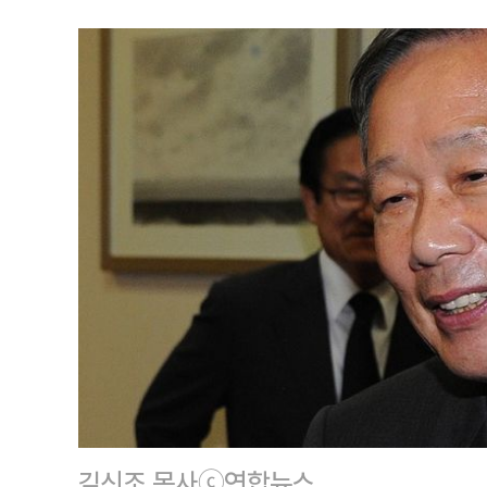
김신조 목사ⓒ연합뉴스