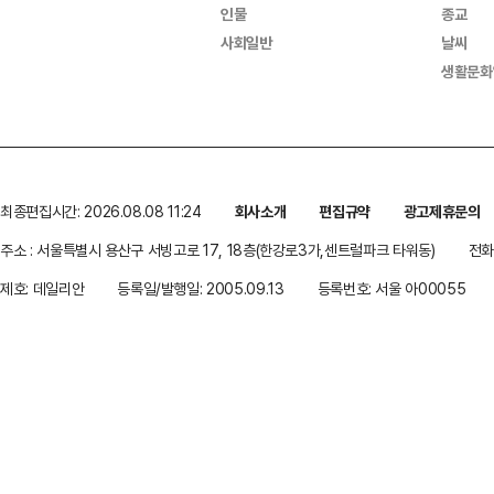
인물
종교
사회일반
날씨
생활문화
최종편집시간: 2026.08.08 11:24
회사소개
편집규약
광고제휴문의
주소 : 서울특별시 용산구 서빙고로 17, 18층(한강로3가,센트럴파크 타워동)
전화 
제호: 데일리안
등록일/발행일: 2005.09.13
등록번호: 서울 아00055