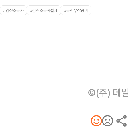
#김신조목사
#김신조목사별세
#북한무장공비
©(주) 데