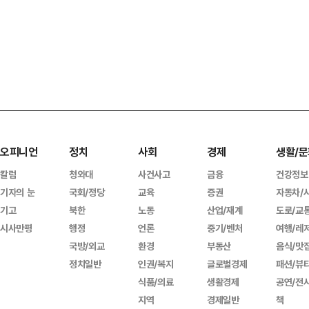
오피니언
정치
사회
경제
생활/문
칼럼
청와대
사건사고
금융
건강정보
기자의 눈
국회/정당
교육
증권
자동차/
기고
북한
노동
산업/재계
도로/교
시사만평
행정
언론
중기/벤처
여행/레
국방/외교
환경
부동산
음식/맛
정치일반
인권/복지
글로벌경제
패션/뷰
식품/의료
생활경제
공연/전
지역
경제일반
책