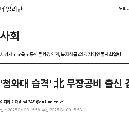
오피
사회
사건사고
교육
노동
언론
환경
인권/복지
식품/의료
지역
인물
사회일반
'청와대 습격' 北 무장공비 출신
이지희 기자 (ljh4749@dailian.co.kr)
입력 2025.04.09 15:58 수정 2025.04.09 15:58