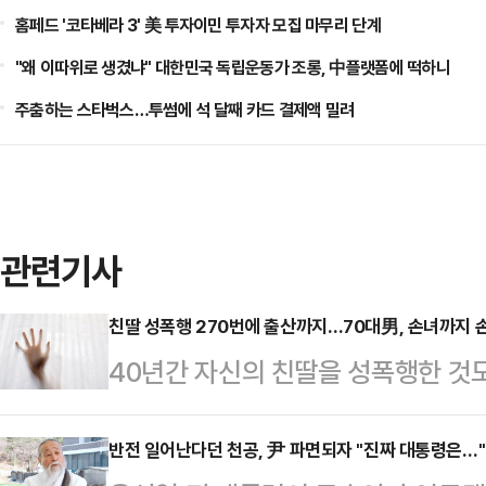
홈페드 '코타베라 3' 美 투자이민 투자자 모집 마무리 단계
"왜 이따위로 생겼냐" 대한민국 독립운동가 조롱, 中플랫폼에 떡하니
주춤하는 스타벅스…투썸에 석 달째 카드 결제액 밀려
관련기사
친딸 성폭행 270번에 출산까지…70대男, 손녀까지 
40년간 자신의 친딸을 성폭행한 것
70대 남성이 중형을 선고받았다.대
호)는 7일 성폭력범죄의처벌등에관
반전 일어난다던 천공, 尹 파면되자 "진짜 대통령은…"