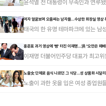
윤석열 전 대통령이 무속인과 연루됐
의로 구속기소된 A씨에게 징역 25년
이 윤 전 대통령 파면 이후 "나라를
까지 자신의 딸을 277회 성폭행했다
나"라고 말했다.천공은 7일 자신의 유
여자 얼굴보며 오줌싸는 남자들…수상한 화장실 영상 폭
에 불과했다.B씨는 성인이 되는 과
태국의 한 유명 테마파크에 있는 남성
면'이라는 제목의 영상에서 "하늘이
에게서 벗어날 수 없었다. B씨는 4
우스차이나모닝포스트(SCMP)에 따
하다. 그 이유를 풀어달라"는 질문에
A씨와의 사이에서 딸을 …
워를 보유한 한 누리꾼이 태국 방콕
홍준표 과거 영상에 '빵' 터진 이재명…洪 "오만은 패배
내가 그 자리에 있어야 한다는 생각을
이재명 더불어민주당 대표가 최고위
소셜미디어(SNS) 공유하면서 큰 
좋다면, 국민을 살릴 수 있다면, 국민
상을 틀고 웃음을 참지 못하는 모습을
원 여성 관람객들이 대형 거울 앞에 
령"이…
다"고 지적했다.홍 시장은 7일 자신
노출女 단체로 음식 나르던 그 식당…성 상품화 시달
치는 모습이 담겨있다. 문제는 그 
노출이 과한 옷을 입은 여성 종업원
(청년이 묻고 홍준표가 답하다)에 "
울 앞 여성들을 보며 소변을 보는 모
국의 캐주얼 다이닝 브랜드 '후터스 
틀고 비웃는 모습"이라는 글이 올라오
깥 풍경이 보이지만 …
내 파산 보호를 신청했다.1일 BBC 
표를 포함한 민주당 지도부는 서울