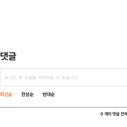
사스 북부 지방법원에 챕터 11 파산
홍 시장의 온라인 소통 채널 '청년의
과 부채는 각각 5000만~1억달러(한
다.해당 영상은 홍…
국의 연방 파산법 '챕터 11'은 기업
무를 재조정하는 절차다.매체에 따르
트푸드…
댓글
최신순
찬성순
반대순
0 개의 댓글 전