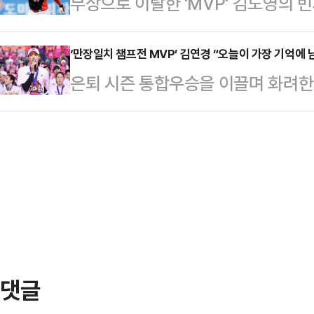
부상으로 이탈한 'MVP' 김도영의 빈
댈러스 델 다이아몬드 스타디움에서 
복귀한 흥국생명에 쏠렸지만 정관장 
타이거즈는 8일 부산 사직야구장에서 펼
와 원정 경기서 6타수 3안타 3타점
림과 감동…
그’ 롯데 자이언츠전에서 변우혁(5타수
‘만장일치 챔프전 MVP’ 김연경 “오늘이 가장 기억에 
은 트리플A에서 타율 0.308(39타
은퇴 시즌 통합우승을 이끌며 화려한
다.2연패에서 벗어난 KIA는 시즌 5
활약을 이어가고 있다.김혜성의 활약
가슴 벅찬 소감을 남겼다.흥국생명은
초반은 롯데 분위기였다. 롯데 좌완 
했다.한편, 김…
린 도드람 2024-25 V리그 여자부
탈삼진 3실점)은 6회 아웃카운트 하
장에 세트스코어 3-2(26-24 26-24
않았다.KIA 선발 김도현(5.1이닝 
이로써 흥국생명은 시리즈 전적 3승
차지했다. 흥국생명의 챔피언결정전 우
다.5차전 끝장 승부서 김연경은 팀 내
의…
댓글