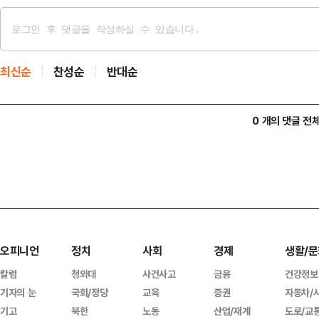
최신순
찬성순
반대순
0 개의 댓글 전
오피니언
정치
사회
경제
생활/문
칼럼
청와대
사건사고
금융
건강정보
기자의 눈
국회/정당
교육
증권
자동차/
기고
북한
노동
산업/재계
도로/교