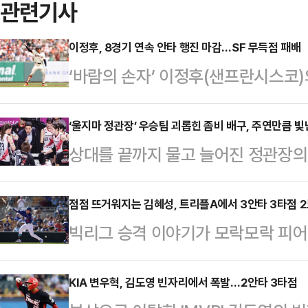
관련기사
이정후, 8경기 연속 안타 행진 마감…SF 무득점 패배
‘바람의 손자’ 이정후(샌프란시스코)
후는 9일(한국시각) 미국 캘리포
2025 메이저리그(MLB) 신시내티
‘울지마 정관장’ 우승팀 괴롭힌 좀비 배구, 주연만큼 빛
상대를 끝까지 물고 늘어진 정관장
출전해 4타수 무안타에 그쳤다.안타
드라마의 당당한 주역이었다.정관장
전 0.333에서 0.300(40타수 
도드람 2024-25 V리그 여자부 
점점 뜨거워지는 김혜성, 트리플A에서 3안타 3타점 
란시스코 타선은 신시내티 좌완 선발 
빅리그 승격 이야기가 모락모락 피어
명에 세트스코어 2-3(24-26 24-2
사 2루 상황서 첫 타석에 들어선 이
한 번 마이너리그에서 맹타를 휘둘렀
다.이로써 정관장은 시리즈 전적 2승
스트볼에…
라호마시티 코메츠)에서 뛰고 있는 
KIA 변우혁, 김도영 빈자리에서 폭발…2안타 3타점
비록 스포트라이트는 이날 은퇴 경기