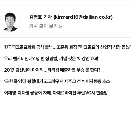
김평호 기자 (kimrard16@dailian.co.kr)
기사 모아 보기 >
한국파크골프학회 공식 출범…조준용 회장 "파크골프의 산업적 성장 돕겠
우리 맨시티인데? 텅 빈 상암벌, 기댈 것은 ‘이강인 효과’
2017 김선빈이 마지막…타격왕 배출하면 우승 못 한다?
‘극한 폭염’에 봉황대기 고교야구서 제주고 선수 어지럼증 호소
이재영-이다영 쌍둥이 자매, 아제르바이잔 투란VC서 한솥밥