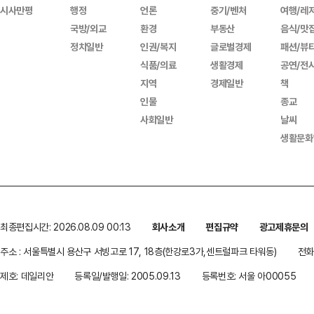
시사만평
행정
언론
중기/벤처
여행/레
국방/외교
환경
부동산
음식/맛
정치일반
인권/복지
글로벌경제
패션/뷰
식품/의료
생활경제
공연/전
지역
경제일반
책
인물
종교
사회일반
날씨
생활문화
최종편집시간: 2026.08.09 00:13
회사소개
편집규약
광고제휴문의
주소 : 서울특별시 용산구 서빙고로 17, 18층(한강로3가,센트럴파크 타워동)
전화 
제호: 데일리안
등록일/발행일: 2005.09.13
등록번호: 서울 아00055