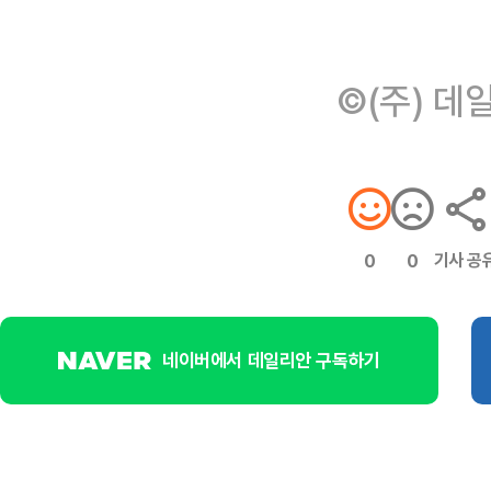
©(주) 데
기사 공
0
0
네이버에서 데일리안 구독하기