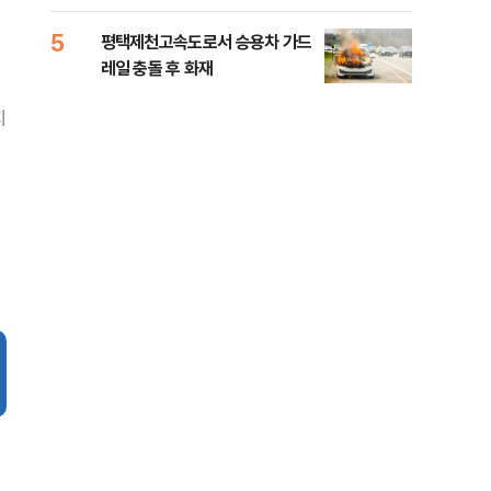
라"
5
10
평택제천고속도로서 승용차 가드
폐기
레일 충돌 후 화재
60
지