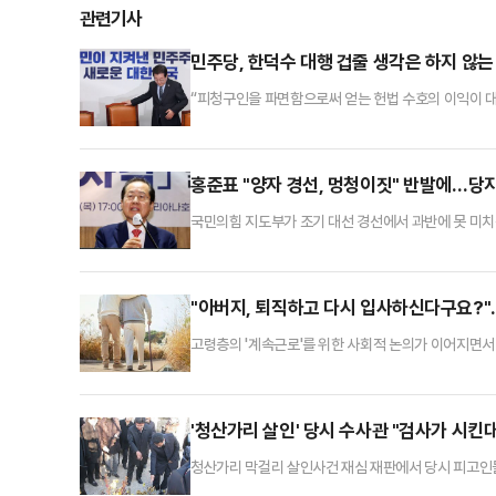
관련기사
민주당, 한덕수 대행 겁줄 생각은 하지 않는
“피청구인을 파면함으로써 얻는 헌법 수호의 이익이 대
재판소 선고문의 결론이다. 헌재 재판관 8명의 이 예
금해진다.어쨌든 더불어민주당으로서는 실로 오래고 집요
통령은 그 직을 상실했고 대한민국은 한덕수 대통령 권
홍준표 "양자 경선, 멍청이짓" 반발에…당지
국민의힘 지도부가 조기 대선 경선에서 과반에 못 미치는
결정된 것이 없다"고 밝혔다.이양수 국민의힘 사무총장은
구도로 몰아간다는 지적이 나왔다'는 물음에 "양자 경선
명의 후보 중 1위 후보의 득표가 과반에 못 미칠 경우
"아버지, 퇴직하고 다시 입사하신다구요?"
고령층의 '계속근로'를 위한 사회적 논의가 이어지면서 새
장'이 청년 취업률 하락 등 여러 부작용을 동반해서다
로 고심하고 있는 분위기다.8일 금융권에 따르면 초
속근로란 고령 근로자가 퇴직 후에도 더 오래 생산적으
'청산가리 살인' 당시 수사관 "검사가 시
청산가리 막걸리 살인사건 재심 재판에서 당시 피고인들
계에 따르면 광주고법 형사2부(이의영 고법판사)는 전날