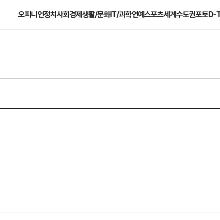
오피니언
정치
사회
경제
생활/문화
IT/과학
연예
스포츠
세계
수도권
포토
D-