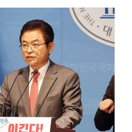
1
신동엽의 ‘농담’으로 드러난 
‘대중적 편견’ [이슈]
2
"숙련된 모습" 통영 60대女 
제로 갈 가능성 있나…범인의 
3
"정청래, 李 모욕에 침묵" vs 
말라"…친명-친청 최고위원 후
격돌
4
강원 동해안 '물폭탄'…도로 침
고립
5
‘탄약 고갈 보도’에 격노한 트
색출하라”