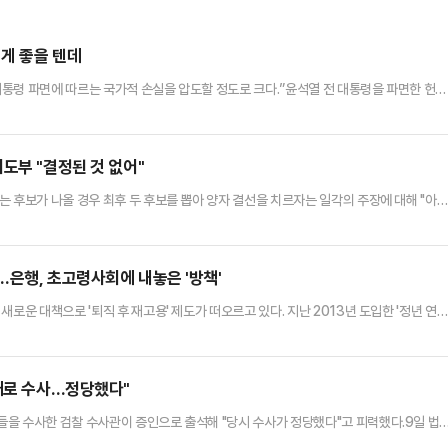
 게 좋을 텐데
통령 파면에 따르는 국가적 손실을 압도할 정도로 크다.”윤석열 전 대통령을 파면한 헌법
언적 단정이 훗날 어떻게 판가름 날까? 국민과 역사의 법정에서는 어떤 판결문이 쓰일지 궁
했던 투쟁 끝에 현직 대통령을 자리에서 몰아내는 데 성공했다. 지금 이미 윤석열 전 
한대행에게 맡겨졌다.그런데 정작 대통령 행세를 하는 사람은 따로 있다.…
도부 "결정된 것 없어"
 후보가 나올 경우 최후 두 후보를 뽑아 양자 결선을 치르자는 일각의 주장에 대해 "아
 9일 국회에서 기자들과 만나 '양자 결선 구도에 대해 찬탄(탄핵 찬성), 반탄(탄핵 반대
에 대해 확정된 건 없다"고 답했다.앞서 일부 언론은 국민의힘이 이번 대선 본경선에서 
 결선 투표를 진행하는 방안을 추진 중이라고 보도했다…
…은행, 초고령사회에 내놓은 '방책'
로운 대책으로 '퇴직 후 재고용' 제도가 떠오르고 있다. 지난 2013년 도입한 '정년 연
.이에 은행권에서도 희망퇴직 후 재고용 기회를 제공하는 등 고령층 일자리를 위해 적극적
고령사회 진입하면서 은행권에서도 고령층 계속근로에 대한 고민이 깊어지고 있다.고령층 
로 일할 수 있는 형태를 뜻하는 것이다.오삼일 한국은행 조사국 고…
킨대로 수사…정당했다"
을 수사한 검찰 수사관이 증인으로 출석해 "당시 수사가 정당했다"고 피력했다.9일 법
 살인과 존속살인 혐의로 각각 기소된 A(75)씨와 딸 B(41)씨에 재심에서 당시 피고인