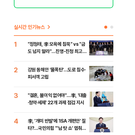
실시간 인기뉴스
1
6
"정청래, 李 모욕에 침묵" vs "금
美 
도 넘지 말라"…친명-친청 최고위
질…
원 후보, 제주서 격돌
2
7
강원 동해안 '물폭탄'…도로 침수·
서울
피서객 고립
기 
3
8
"결혼, 불이익 없어야"…李, '대출
농협
·청약·세제' 22개 과제 점검 지시
자금
4
9
李, '개미 반발'에 'ISA 개편안' 질
UA
타?…국민의힘 "'남 탓 쇼' 멈춰
줄이