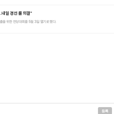
심 개시 여부를 판단한 재판부는 "당시 수사 검사가 진술의 앞뒤가 안 맞는 정황을 꿰맞추
했다"며 "검사가 직권남용권리행사방해죄를 저지른 것이 인정된다"…
…내일 경선 룰 의결"
출을 위한 전당대회를 5월 3일 열기로 했다.