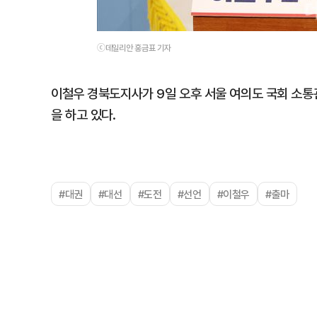
ⓒ데일리안 홍금표 기자
이철우 경북도지사가 9일 오후 서울 여의도 국회 소통
을 하고 있다.
#대권
#대선
#도전
#선언
#이철우
#출마