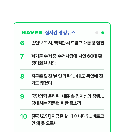
실시간 랭킹뉴스
6
대학로에 대한
손현보 목사, 백악관서 트럼프 대통령 접견
7
폐기물 수거 중 수거차량에 치인 60대 환
살인사건, 미
경미화원 사망
실체는?
8
지구촌 덮친 ‘살인 더위’…49도 폭염에 전
"금도 넘지
기도 끊겼다
보, 제주서
9
국민의힘 윤리위, 내홍 속 징계심의 강행…
수·피서객
당내서는 장동혁 비판 목소리
10
[주간코인] 지금은 살 때 아니다?…비트코
럼프 “유출자
인 왜 못 오르나