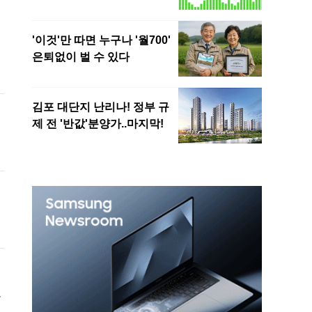
대
직
)
4
으
계
조