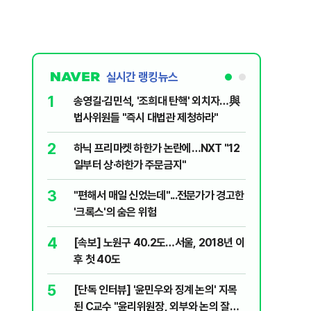
실시간 랭킹뉴스
1
6
송영길·김민석, '조희대 탄핵' 외치자…與
"기아차가
법사위원들 "즉시 대법관 제청하라"
교통사고때
2
7
하닉 프리마켓 하한가 논란에…NXT "12
SK하이닉
일부터 상·하한가 주문금지"
메모리 '
3
8
"편해서 매일 신었는데"...전문가가 경고한
박지원이 
'크록스'의 숨은 위험
함께한 김
4
9
[속보] 노원구 40.2도…서울, 2018년 이
"탕탕탕"
후 첫 40도
용의자 포
5
10
[단독 인터뷰] '윤민우와 징계 논의' 지목
"노원구 4
된 C교수 "윤리위원장, 외부와 논의 잘못
40도 돌