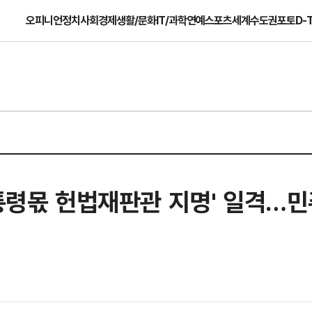
오피니언
정치
사회
경제
생활/문화
IT/과학
연예
스포츠
세계
수도권
포토
D-
대통령몫 헌법재판관 지명' 일격…민