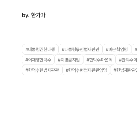
by. 한가마
#대통령권한대행
#대통령몫헌법재판관
#마은혁임명
#이재명한덕수
#지명금지법
#한덕수마은혁
#한덕수
#한덕수헌법재판관
#한덕수헌법재판관임명
#헌법재판관