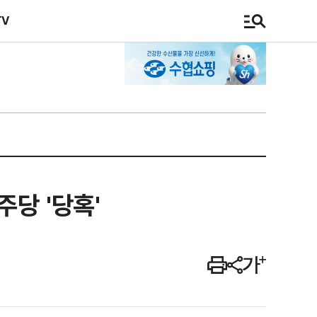
TV
주당 '당혹'