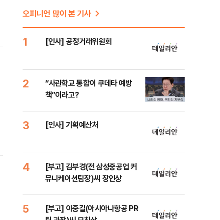
오피니언 많이 본 기사
1
[인사] 공정거래위원회
2
“사관학교 통합이 쿠데타 예방
책”이라고?
3
[인사] 기획예산처
4
[부고] 김부경(전 삼성중공업 커
뮤니케이션팀장)씨 장인상
5
[부고] 이중길(아시아나항공 PR