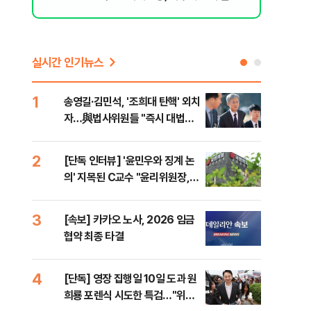
된 행위"
실시간 인기뉴스
1
6
송영길·김민석, '조희대 탄핵' 외치
SK
자…與법사위원들 "즉시 대법관
운다
제청하라"
2
7
[단독 인터뷰] '윤민우와 징계 논
이성
의' 지목된 C교수 "윤리위원장,
심"
외부와 논의 잘못된 행위"
거 
3
8
[속보] 카카오 노사, 2026 임금
코스
협약 최종 타결
선 
4
9
[단독] 영장 집행일 10일 도과 원
[코
희룡 포렌식 시도한 특검…"위법
관망