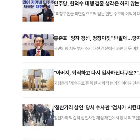
민주당, 한덕수 대행 겁줄 생각은 하지 않는
“피청구인을 파면함으로써 얻는 헌법 수호의 이익이 대
재판소 선고문의 결론이다. 헌재 재판관 8명의 이 예
금해진다.어쨌든 더불어민주당으로서는 실로 오래고 집요
통령은 그 직을 상실했고 대한민국은 한덕수 대통령 권
홍준표 "양자 경선, 멍청이짓" 반발에…당지
국민의힘 지도부가 조기 대선 경선에서 과반에 못 미치는
결정된 것이 없다"고 밝혔다.이양수 국민의힘 사무총장은
구도로 몰아간다는 지적이 나왔다'는 물음에 "양자 경선
명의 후보 중 1위 후보의 득표가 과반에 못 미칠 경우
"아버지, 퇴직하고 다시 입사하신다구요?"
고령층의 '계속근로'를 위한 사회적 논의가 이어지면서 새
장'이 청년 취업률 하락 등 여러 부작용을 동반해서다
로 고심하고 있는 분위기다.8일 금융권에 따르면 초
속근로란 고령 근로자가 퇴직 후에도 더 오래 생산적으
'청산가리 살인' 당시 수사관 "검사가 시
청산가리 막걸리 살인사건 재심 재판에서 당시 피고인들
계에 따르면 광주고법 형사2부(이의영 고법판사)는 전날
들을 수사한 검찰 수사관 C씨를 증인 신문했다.앞서 재
기 위해 범행 경위를 미리 단정하고 진술을 끌어내려 