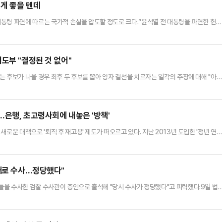
 게 좋을 텐데
통령 파면에 따르는 국가적 손실을 압도할 정도로 크다.”윤석열 전 대통령을 파면한 헌법
언적 단정이 훗날 어떻게 판가름 날까? 국민과 역사의 법정에서는 어떤 판결문이 쓰일지 궁
했던 투쟁 끝에 현직 대통령을 자리에서 몰아내는 데 성공했다. 지금 이미 윤석열 전 
한대행에게 맡겨졌다.그런데 정작 대통령 행세를 하는 사람은 따로 있다.…
도부 "결정된 것 없어"
 후보가 나올 경우 최후 두 후보를 뽑아 양자 결선을 치르자는 일각의 주장에 대해 "아
 9일 국회에서 기자들과 만나 '양자 결선 구도에 대해 찬탄(탄핵 찬성), 반탄(탄핵 반대
에 대해 확정된 건 없다"고 답했다.앞서 일부 언론은 국민의힘이 이번 대선 본경선에서 
 결선 투표를 진행하는 방안을 추진 중이라고 보도했다…
…은행, 초고령사회에 내놓은 '방책'
로운 대책으로 '퇴직 후 재고용' 제도가 떠오르고 있다. 지난 2013년 도입한 '정년 연
.이에 은행권에서도 희망퇴직 후 재고용 기회를 제공하는 등 고령층 일자리를 위해 적극적
고령사회 진입하면서 은행권에서도 고령층 계속근로에 대한 고민이 깊어지고 있다.고령층 
로 일할 수 있는 형태를 뜻하는 것이다.오삼일 한국은행 조사국 고…
킨대로 수사…정당했다"
을 수사한 검찰 수사관이 증인으로 출석해 "당시 수사가 정당했다"고 피력했다.9일 법
 살인과 존속살인 혐의로 각각 기소된 A(75)씨와 딸 B(41)씨에 재심에서 당시 피고인
심 개시 여부를 판단한 재판부는 "당시 수사 검사가 진술의 앞뒤가 안 맞는 정황을 꿰맞추
했다"며 "검사가 직권남용권리행사방해죄를 저지른 것이 인정된다"…