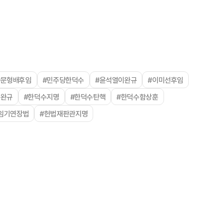
#문형배후임
#민주당한덕수
#윤석열이완규
#이미선후임
이완규
#한덕수지명
#한덕수탄핵
#한덕수함상훈
임기연장법
#헌법재판관지명