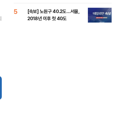
증거 수집" 지적
5
10
[속보] 노원구 40.2도…서울,
유용
지
2018년 이후 첫 40도
규탄
36