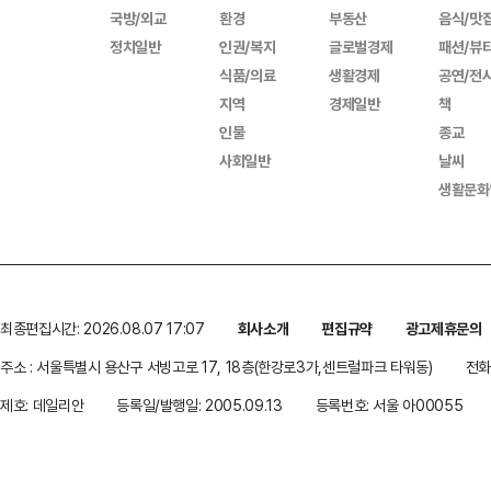
국방/외교
환경
부동산
음식/맛
정치일반
인권/복지
글로벌경제
패션/뷰
식품/의료
생활경제
공연/전
지역
경제일반
책
인물
종교
사회일반
날씨
생활문화
최종편집시간: 2026.08.07 17:07
회사소개
편집규약
광고제휴문의
주소 : 서울특별시 용산구 서빙고로 17, 18층(한강로3가,센트럴파크 타워동)
전화 
제호: 데일리안
등록일/발행일: 2005.09.13
등록번호: 서울 아00055