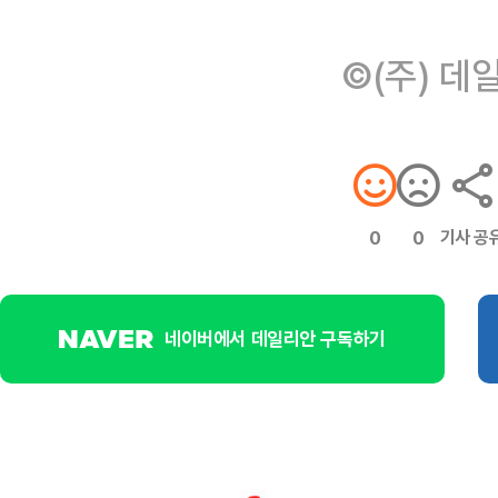
©(주) 데
기사 공
0
0
네이버에서 데일리안 구독하기