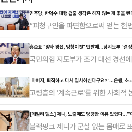
민주당, 한덕수 대행 겁줄 생각은 하지 않는 게 좋을 텐
“피청구인을 파면함으로써 얻는 헌법
국가적 손실을 압도할 정도로 크다.
선고문의 결론이다. 헌재 재판관 8명
홍준표 "양자 경선, 멍청이짓" 반발에…당지도부 "결정
국민의힘 지도부가 조기 대선 경선에
날까? 국민과 역사의 법정에서는 어
최후 두 후보를 뽑아 양자 결선을 치
더불어민주당으로서는 실로 오래고 
것이 없다"고 밝혔다.이양수 국민의
"아버지, 퇴직하고 다시 입사하신다구요?"…은행, 초고
에서 몰아내는 데 성공했다. 지금 이
고령층의 '계속근로'를 위한 사회적 
나 '양자 결선 구도에 대해 찬탄(탄핵
대한민국은 한덕수 대통령 권한대행
직 후 재고용' 제도가 떠오르고 있다. 
다는 지적이 나왔다'는 물음에 "양자
를 하는 사람은 따로 있다.…
취업률 하락 등 여러 부작용을 동반
[데일리 헬스] 제니, 노출에도 당당한 이유 있었다…"'
앞서 일부 언론은 국민의힘이 이번 대
블랙핑크 제니가 군살 없는 몸매로 또
고용 기회를 제공하는 등 고령층 일
의 득표가 과반에 못 미칠 경우 결선