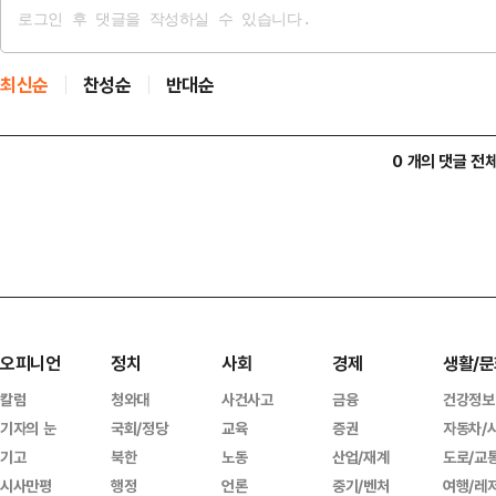
최신순
찬성순
반대순
0 개의 댓글 전
오피니언
정치
사회
경제
생활/문
칼럼
청와대
사건사고
금융
건강정보
기자의 눈
국회/정당
교육
증권
자동차/
기고
북한
노동
산업/재계
도로/교
시사만평
행정
언론
중기/벤처
여행/레