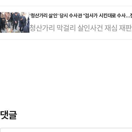
거진 '옴므걸스'는 공식 SNS(소셜
위기다.8일 금융권에 따르면 초고
보도했다…
했다.공개된 화보 속 제니는 군살 없
'청산가리 살인' 당시 수사관 "검사가 시킨대로 수사…
계속근로에 대한 고민이 깊어지고 있
청산가리 막걸리 살인사건 재심 재판
을 끌었다.제니는 최근 몸매를 드러
직 후에도 더 오래 생산적으로 일할 
관이 증인으로 출석해 "당시 수사가 
보이고 있다.지난달 29일(현지시간)
국은행 조사국 고…
르면 광주고법 형사2부(이의영 고법
2025'에 참석하며, 쇄골라인부터
각 기소된 A(75)씨와 딸 B(41)
레드 드레스를 착용해 고혹적인 매력
수사관 C씨를 증인 신문했다.앞서 재
에는 끊임없는 …
수사 검사가 진술의 앞뒤가 안 맞는 
단정하고 진술을 끌어내려 했다"며
른 것이 인정된다"…
댓글