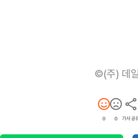
©(주) 데
기사 공
0
0