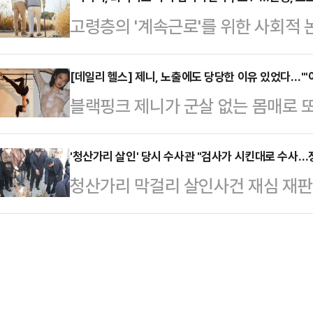
것이 없다"고 밝혔다.이양수 국민의
에서 몰아내는 데 성공했다. 지금 이
고령층의 '계속근로'를 위한 사회적 
나 '양자 결선 구도에 대해 찬탄(탄핵
대한민국은 한덕수 대통령 권한대행
직 후 재고용' 제도가 떠오르고 있다. 
다는 지적이 나왔다'는 물음에 "양자
를 하는 사람은 따로 있다.…
취업률 하락 등 여러 부작용을 동반
[데일리 헬스] 제니, 노출에도 당당한 이유 있었다…"'
앞서 일부 언론은 국민의힘이 이번 대
블랙핑크 제니가 군살 없는 몸매로 또
고용 기회를 제공하는 등 고령층 일
의 득표가 과반에 못 미칠 경우 결선
거진 '옴므걸스'는 공식 SNS(소셜
위기다.8일 금융권에 따르면 초고
보도했다…
했다.공개된 화보 속 제니는 군살 없
'청산가리 살인' 당시 수사관 "검사가 시킨대로 수사…
계속근로에 대한 고민이 깊어지고 있
청산가리 막걸리 살인사건 재심 재판
을 끌었다.제니는 최근 몸매를 드러
직 후에도 더 오래 생산적으로 일할 
관이 증인으로 출석해 "당시 수사가 
보이고 있다.지난달 29일(현지시간)
국은행 조사국 고…
르면 광주고법 형사2부(이의영 고법
2025'에 참석하며, 쇄골라인부터
각 기소된 A(75)씨와 딸 B(41)
레드 드레스를 착용해 고혹적인 매력
수사관 C씨를 증인 신문했다.앞서 재
에는 끊임없는 …