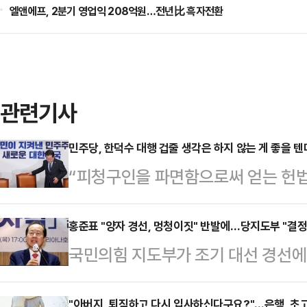
엘앤에프, 2분기 영업익 208억원…전년比 흑자전환
관련기사
민주당, 한덕수 대행 겁줄 생각은 하지 않는 게 좋을 텐
“피청구인을 파면함으로써 얻는 헌법
국가적 손실을 압도할 정도로 크다.
선고문의 결론이다. 헌재 재판관 8명
홍준표 "양자 경선, 멍청이짓" 반발에…당지도부 "결정
국민의힘 지도부가 조기 대선 경선에
날까? 국민과 역사의 법정에서는 어
최후 두 후보를 뽑아 양자 결선을 치
더불어민주당으로서는 실로 오래고 
"아버지, 퇴직하고 다시 입사하신다구요?"…은행, 초고