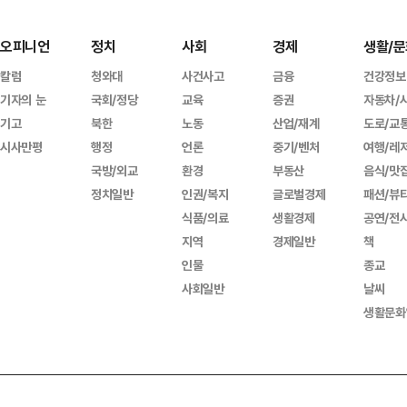
오피니언
정치
사회
경제
생활/문
칼럼
청와대
사건사고
금융
건강정보
기자의 눈
국회/정당
교육
증권
자동차/
기고
북한
노동
산업/재계
도로/교
시사만평
행정
언론
중기/벤처
여행/레
국방/외교
환경
부동산
음식/맛
정치일반
인권/복지
글로벌경제
패션/뷰
식품/의료
생활경제
공연/전
지역
경제일반
책
인물
종교
사회일반
날씨
생활문화