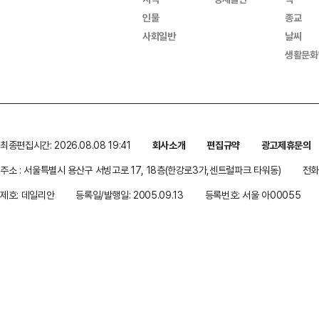
인물
종교
사회일반
날씨
생활문화
최종편집시간: 2026.08.08 19:41
회사소개
편집규약
광고제휴문의
주소 : 서울특별시 용산구 서빙고로 17, 18층(한강로3가,센트럴파크 타워동)
전화 
제호: 데일리안
등록일/발행일: 2005.09.13
등록번호: 서울 아00055