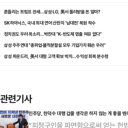
흔들리는 트럼프 관세…삼성·LG, 美서 돌려받을 돈 얼마?
SK하이닉스, 국내 최대 연어 산란지 '남대천' 복원 착수
정치권도 우려 목소리…박찬대 "K-반도체 멈출 여유 없다"
삼성 주주연대 "총파업·물적분할설 모두 기업가치 훼손 우려"
삼성 파운드리, 美서 대형 고객 확보 박차…수익성 회복 분수령
관련기사
민주당, 한덕수 대행 겁줄 생각은 하지 않는 게 좋을 텐
“피청구인을 파면함으로써 얻는 헌법