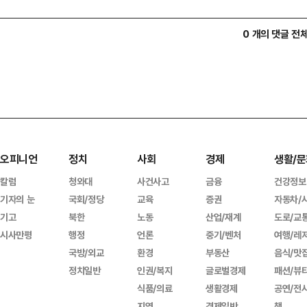
0 개의 댓글 전
오피니언
정치
사회
경제
생활/문
칼럼
청와대
사건사고
금융
건강정보
기자의 눈
국회/정당
교육
증권
자동차/
기고
북한
노동
산업/재계
도로/교
시사만평
행정
언론
중기/벤처
여행/레
국방/외교
환경
부동산
음식/맛
정치일반
인권/복지
글로벌경제
패션/뷰
식품/의료
생활경제
공연/전
지역
경제일반
책