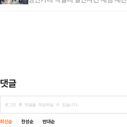
을 끌었다.제니는 최근 몸매를 드러
직 후에도 더 오래 생산적으로 일할 
관이 증인으로 출석해 "당시 수사가 
보이고 있다.지난달 29일(현지시간)
국은행 조사국 고…
르면 광주고법 형사2부(이의영 고법
2025'에 참석하며, 쇄골라인부터
각 기소된 A(75)씨와 딸 B(41)
레드 드레스를 착용해 고혹적인 매력
수사관 C씨를 증인 신문했다.앞서 재
에는 끊임없는 …
수사 검사가 진술의 앞뒤가 안 맞는 
단정하고 진술을 끌어내려 했다"며
른 것이 인정된다"…
댓글
최신순
찬성순
반대순