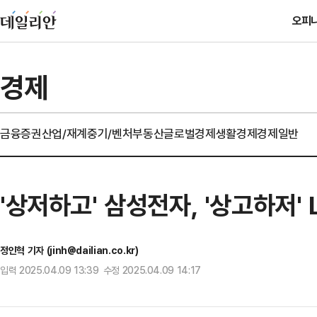
오피
경제
금융
증권
산업/재계
중기/벤처
부동산
글로벌경제
생활경제
경제일반
'상저하고' 삼성전자, '상고하저'
정인혁 기자 (jinh@dailian.co.kr)
입력 2025.04.09 13:39 수정 2025.04.09 14:17