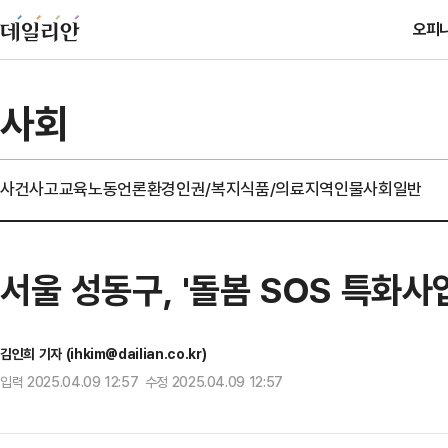
오피
사회
사건사고
교육
노동
언론
환경
인권/복지
식품/의료
지역
인물
사회일반
서울 성동구, '돌봄 SOS 특화
김인희 기자 (ihkim@dailian.co.kr)
입력 2025.04.09 12:57 수정 2025.04.09 12:57