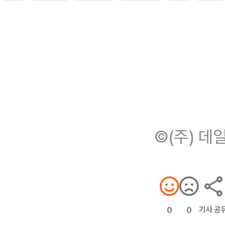
©(주) 데
기사 공
0
0