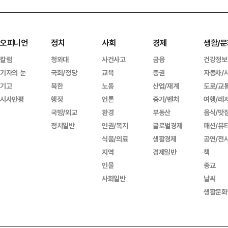
오피니언
정치
사회
경제
생활/문
칼럼
청와대
사건사고
금융
건강정보
기자의 눈
국회/정당
교육
증권
자동차/
기고
북한
노동
산업/재계
도로/교
시사만평
행정
언론
중기/벤처
여행/레
국방/외교
환경
부동산
음식/맛
정치일반
인권/복지
글로벌경제
패션/뷰
식품/의료
생활경제
공연/전
지역
경제일반
책
인물
종교
사회일반
날씨
생활문화