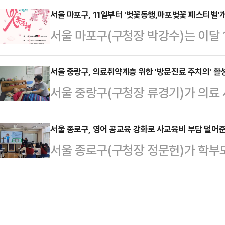
9일 밝혔다.2024년 국내 사교육비
서울 마포구, 11일부터 '벗꽃동행,마포벚꽃 페스티벌'
한다.구는 '여의도 봄꽃축제'를 찾는
서울 마포구(구청장 박강수)는 이달 
난해부터 학부모에게 필요한 양질의 
으로써, 소비를 촉진하고 침체된 상
꽃길에서 '벗꽃동행,마포벚꽃 페스티벌
작년 한 해 동안 5회에 걸쳐 교육 전문
히 장기화된 경기 …
마포벚꽃 페스티벌'은 주민과 방문객
서울 중랑구, 의료취약계층 위한 '방문진료 주치의' 활
다양한 분야의 최신 정보를 직접 전
서울 중랑구(구청장 류경기)가 의료 
길 수 있도록‘벗과 함께 꽃 동행’
특강은 '평범한 아이들의 특별한 역전
약환자 방문진료 주치의제 활성화 지
장소는 벚꽃길이 있는 레드로드R6와 
이 사업은 초고령사회 진입에 따라
서울 종로구, 영어 공교육 강화로 사교육비 부담 덜어
로와 홍대솔내길(양화로6길), 토정
서울 종로구(구청장 정문헌)가 학부
마련됐다. 거동이 어려운 저소득 주
월11일 오후 4시에 열린다. 사전 
학습 격차 해소를 위해 영어 공교육 
진료 본인부담금을 지원하여, 구민
양한 문화 공연이…
중학교 4곳에 원어민 영어보조교사 
고, 의료기관의 방문진료를 활성화하
원을 지원한다.이 사업은 서울시교
위해 지난 3월 27일 서울의료원, 