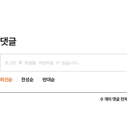
하고,종로구에서 원어민 보조교사의 
와, 의원 7개소, 한의원 …
비 예산을 뒷받침하는 식으로 이뤄진
늘어난 배화여중, 중앙중, 청운중,
지난 2008년 서울시교육청과…
댓글
최신순
찬성순
반대순
0 개의 댓글 전