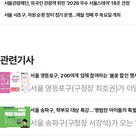
서울관광재단, 외국인 관광객 위한 '2026 우수 서울스테이' 18곳 선정
서울 서초구, 자원 순환 장터 정기 운영…매월 첫째 주 목요일 개최
관련기사
서울 영등포구, 200여개 업체 참여하는 '봄꽃 할인 행
서울 영등포구(구청장 최호권)가 이
를 맞이하여 다양한 할인 혜택이 쏟아
밝혔다.'봄꽃 할인 행사'는 8일부터
서울 송파구, 학부모 대상 특강…'평범한 아이들의 특별
서울 송파구(구청장 서강석)가 오는 
계해 1일부터 30일까지 진행된다. 
교육 인플루언서 '분당강쌤'을 초청
등에서의 특별 할인 혜택을 더해 봄