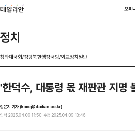
오피
정치
청와대
국회/정당
북한
행정
국방/외교
정치일반
'한덕수, 대통령 몫 재판관 지명
김은지 기자 (kimej@dailian.co.kr)
입력 2025.04.09 11:50 수정 2025.04.09 13:46