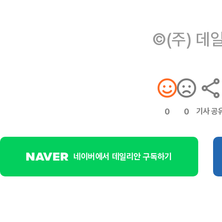
©(주) 데
기사 공
0
0
네이버에서 데일리안 구독하기