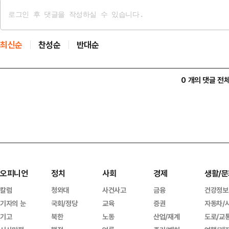
최신순
찬성순
반대순
0 개의 댓글 전
오피니언
정치
사회
경제
생활/문
칼럼
청와대
사건사고
금융
건강정보
기자의 눈
국회/정당
교육
증권
자동차/
기고
북한
노동
산업/재계
도로/교