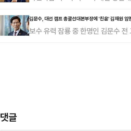
최후 두 후보를 뽑아 양자 결선을 치
연 지사는 9일 오전 9시 인천국제공
본 적 없다"고 …
것이 없다"고 밝혔다.이양수 국민의
김문수, 대선 캠프 총괄선대본부장에 '친윤' 김재원 임
회견을 갖고 "이대로는 안 된다는 절
보수 유력 잠룡 중 한명인 김문수 전
나 '양자 결선 구도에 대해 찬탄(탄핵
삶의 선진국을 만들겠다"는 포부를 
선언을 하는 가운데, 김재원 국민
다는 지적이 나왔다'는 물음에 "양자
국…
로 임명하는 등 대선 경선 캠프 첫 
앞서 일부 언론은 국민의힘이 이번 대
따르면, 김 전 장관은 총괄선대본부
의 득표가 과반에 못 미칠 경우 결선
원회장에는 국민의힘 윤리위원장을 
보도했다…
다.청년대변인에는 서울대 교육학과 
민섭 씨를 임명했다.김 전 장관은 
·이양수 사무총장을 예방하…
댓글