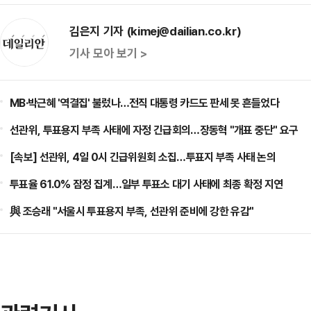
김은지 기자 (kimej@dailian.co.kr)
기사 모아 보기 >
MB·박근혜 '역결집' 불렀나…전직 대통령 카드도 판세 못 흔들었다
선관위, 투표용지 부족 사태에 자정 긴급회의…장동혁 "개표 중단" 요구
[속보] 선관위, 4일 0시 긴급위원회 소집…투표지 부족 사태 논의
투표율 61.0% 잠정 집계…일부 투표소 대기 사태에 최종 확정 지연
與 조승래 "서울시 투표용지 부족, 선관위 준비에 강한 유감"