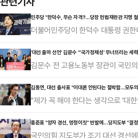
관련기사
민주당 "한덕수, 무슨 자격?…당장 헌법재판관 지명 
더불어민주당이 한덕수 대통령 권한
을 지명한 데 대해 "그 죄과를 반드
변인은 9일 서면브리핑에서 "주권자
'대선 출마 선언' 김문수 "'국가정체성' 무너뜨리는 세
김문수 전 고용노동부 장관이 국민의힘
가 무슨 자격과 권한으로 대통령 몫
선거 출마를 공식화했다.김문수 전 
했다.이어 "파면된 내란 수괴의 대
기자회견을 열고 "저 김문수는 자유
김동연, 대선 출사표 "이대론 안된다는 절박함…모두의
지명하는 막장 드라마를 연출하며 헌
"제가 꼭 해야 한다는 생각으로 '대
고, 대한민국을 더욱 위대하게 만들어
했다.황 대변인은 "상식을 아득히 뛰
'모두의 나라, 내 삶의 선진국'을 향
사표를 던졌다.그는 "김문수가 이재명
도전이자 내란 수괴 윤석열과 내…
연 경기도지사가 제21대 대통령 선거
홍준표 "양자 경선, 멍청이짓" 반발에…당지도부 "결정
생을 통해 약자를 보살피는 삶을 살아
국민의힘 지도부가 조기 대선 경선에
에 이은 두 번째 출마이자, 더불어민
해 왔다. 스스로 깨끗해야 남 앞에 설