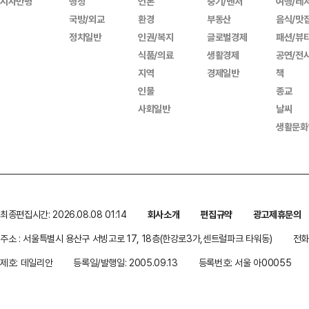
시사만평
행정
언론
중기/벤처
여행/레
국방/외교
환경
부동산
음식/맛
정치일반
인권/복지
글로벌경제
패션/뷰
식품/의료
생활경제
공연/전
지역
경제일반
책
인물
종교
사회일반
날씨
생활문화
최종편집시간: 2026.08.08 01:14
회사소개
편집규약
광고제휴문의
주소 : 서울특별시 용산구 서빙고로 17, 18층(한강로3가,센트럴파크 타워동)
전화 
제호: 데일리안
등록일/발행일: 2005.09.13
등록번호: 서울 아00055