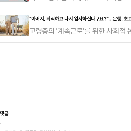
상 추진 기술 개발에 본격 착수한다
알리기 위해서다.이 같은 전략이 효
를 하는 사람은 따로 있다.…
2027년까지로 총 127억원(올해 3
"아버지, 퇴직하고 다시 입사하신다구요?"…은행, 초고
'개헌 찬성 vs 개헌 반대'로 꾸려져
고령층의 '계속근로'를 위한 사회적 
철도기술연구원이 주관한다.‘하이퍼
있는 만큼, 국민의힘 내부에선 하루 
직 후 재고용' 제도가 떠오르고 있다. 
(0.001~0.01 기압) 튜브 속에서
는 목소리…
취업률 하락 등 여러 부작용을 동반
간의 전자기력을 이용해 열차를 강
고용 기회를 제공하는 등 고령층 일
교통 시스템이다.2013년에 기술 착
위기다.8일 금융권에 따르면 초고
입된 개념으로, 우리나라…
계속근로에 대한 고민이 깊어지고 있
직 후에도 더 오래 생산적으로 일할 
국은행 조사국 고…
댓글