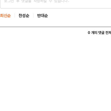
최신순
찬성순
반대순
0 개의 댓글 전