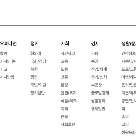
오피니언
정치
사회
경제
생활/문
칼럼
청와대
사건사고
금융
건강정보
기자의 눈
국회/정당
교육
증권
자동차/
기고
북한
노동
산업/재계
도로/교
시사만평
행정
언론
중기/벤처
여행/레
국방/외교
환경
부동산
음식/맛
정치일반
인권/복지
글로벌경제
패션/뷰
식품/의료
생활경제
공연/전
지역
경제일반
책
인물
종교
사회일반
날씨
생활문화