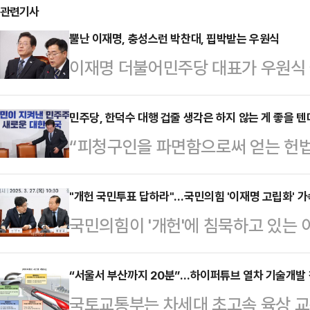
관련기사
뿔난 이재명, 충성스런 박찬대, 핍박받는 우원식
이재명 더불어민주당 대표가 우원식 
에 제동을 걸었다. 그러자 우 의장 
힘 권성동 원내대표 간 회동이 무산
민주당, 한덕수 대행 겁줄 생각은 하지 않는 게 좋을 텐
“피청구인을 파면함으로써 얻는 헌법
린 것으로, 우 의장에 대한 이 대표
국가적 손실을 압도할 정도로 크다.
나온다.우 의장을 향한 친명(친이재
선고문의 결론이다. 헌재 재판관 8명
"개헌 국민투표 답하라"…국민의힘 '이재명 고립화' 가
라"는 파상공세와 함께 강성당원들의
국민의힘이 '개헌'에 침묵하고 있는
날까? 국민과 역사의 법정에서는 어
에서 순식간에 고립된 모양새다. 국민
화를 퍼붓고 있다. 전국민적인 염원
더불어민주당으로서는 실로 오래고 
러난 또 하나의 사례라고 …
이 대표의 야욕을 드러낸다는 점을 주
“서울서 부산까지 20분”…하이퍼튜브 열차 기술개발
에서 몰아내는 데 성공했다. 지금 이
국토교통부는 차세대 초고속 육상 
위험한 의회독점과 제왕적 대통령제를
대한민국은 한덕수 대통령 권한대행