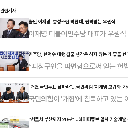
관련기사
뿔난 이재명, 충성스런 박찬대, 핍박받는 우원식
이재명 더불어민주당 대표가 우원식 
에 제동을 걸었다. 그러자 우 의장 
힘 권성동 원내대표 간 회동이 무산
민주당, 한덕수 대행 겁줄 생각은 하지 않는 게 좋을 텐
“피청구인을 파면함으로써 얻는 헌법
린 것으로, 우 의장에 대한 이 대표
국가적 손실을 압도할 정도로 크다.
나온다.우 의장을 향한 친명(친이재
선고문의 결론이다. 헌재 재판관 8명
"개헌 국민투표 답하라"…국민의힘 '이재명 고립화' 가
라"는 파상공세와 함께 강성당원들의
국민의힘이 '개헌'에 침묵하고 있는
날까? 국민과 역사의 법정에서는 어
에서 순식간에 고립된 모양새다. 국민
화를 퍼붓고 있다. 전국민적인 염원
더불어민주당으로서는 실로 오래고 
러난 또 하나의 사례라고 …
이 대표의 야욕을 드러낸다는 점을 주
“서울서 부산까지 20분”…하이퍼튜브 열차 기술개발
에서 몰아내는 데 성공했다. 지금 이