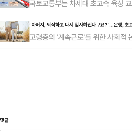
국토교통부는 차세대 초고속 육상 
위험한 의회독점과 제왕적 대통령제를
대한민국은 한덕수 대통령 권한대행
상 추진 기술 개발에 본격 착수한다
알리기 위해서다.이 같은 전략이 효
를 하는 사람은 따로 있다.…
2027년까지로 총 127억원(올해 3
"아버지, 퇴직하고 다시 입사하신다구요?"…은행, 초고
'개헌 찬성 vs 개헌 반대'로 꾸려져
고령층의 '계속근로'를 위한 사회적 
철도기술연구원이 주관한다.‘하이퍼
있는 만큼, 국민의힘 내부에선 하루 
직 후 재고용' 제도가 떠오르고 있다. 
(0.001~0.01 기압) 튜브 속에서
는 목소리…
취업률 하락 등 여러 부작용을 동반
간의 전자기력을 이용해 열차를 강
고용 기회를 제공하는 등 고령층 일
교통 시스템이다.2013년에 기술 착
위기다.8일 금융권에 따르면 초고
입된 개념으로, 우리나라…
계속근로에 대한 고민이 깊어지고 있
직 후에도 더 오래 생산적으로 일할 
국은행 조사국 고…
댓글