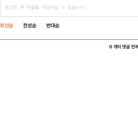
최신순
찬성순
반대순
0 개의 댓글 전