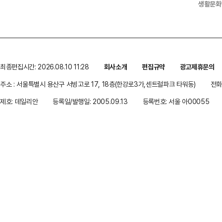
생활문화
최종편집시간: 2026.08.10 11:28
회사소개
편집규약
광고제휴문의
주소 : 서울특별시 용산구 서빙고로 17, 18층(한강로3가,센트럴파크 타워동)
전화 
제호: 데일리안
등록일/발행일: 2005.09.13
등록번호: 서울 아00055