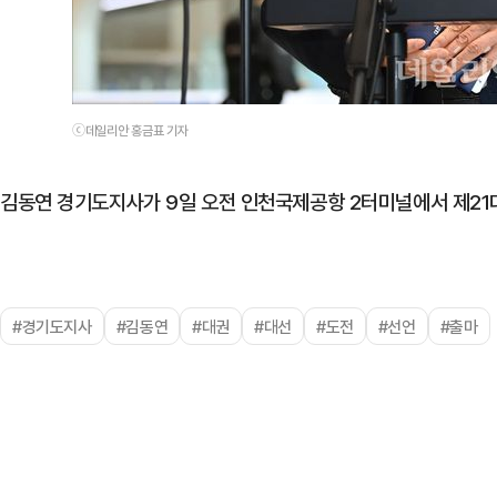
ⓒ데일리안 홍금표 기자
김동연 경기도지사가 9일 오전 인천국제공항 2터미널에서 제21대
#경기도지사
#김동연
#대권
#대선
#도전
#선언
#출마