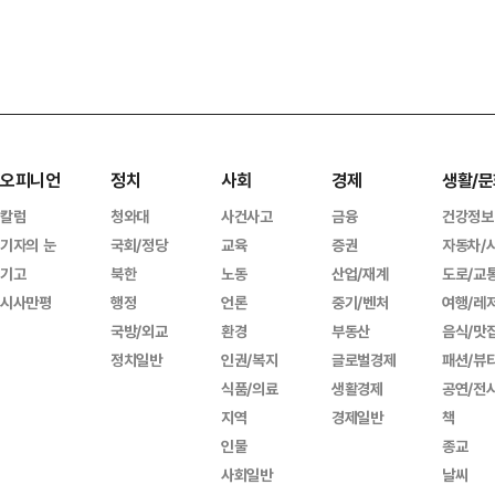
오피니언
정치
사회
경제
생활/문
칼럼
청와대
사건사고
금융
건강정보
기자의 눈
국회/정당
교육
증권
자동차/
기고
북한
노동
산업/재계
도로/교
시사만평
행정
언론
중기/벤처
여행/레
국방/외교
환경
부동산
음식/맛
정치일반
인권/복지
글로벌경제
패션/뷰
식품/의료
생활경제
공연/전
지역
경제일반
책
인물
종교
사회일반
날씨