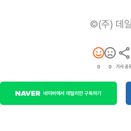
©(주) 데
기사 공
0
0
네이버에서 데일리안 구독하기