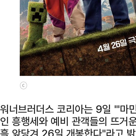
ⓒ
워너브러더스 코리아는 9일 "'마
인 흥행세와 예비 관객들의 뜨거운
흘 앞당겨 26일 개봉한다"라고 밝