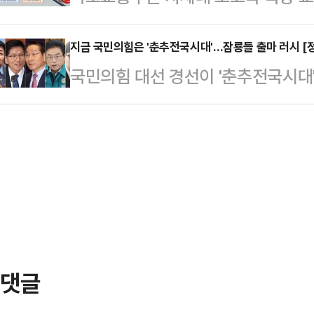
있는 만큼, 국민의힘 내부에선 하루 
상 추진 기술 개발에 본격 착수한다
더불어민주당으로서는 실로 오래고 
는 목소리…
2027년까지로 총 127억원(올해 3
지금 국민의힘은 '춘추전국시대'…잠룡들 출마 러시 [
에서 몰아내는 데 성공했다. 지금 이
국민의힘 대선 경선이 '춘추전국시대
철도기술연구원이 주관한다.‘하이퍼
대한민국은 한덕수 대통령 권한대행
이다. 조기 대선 일정이 6월 3일로
(0.001~0.01 기압) 튜브 속에서
를 하는 사람은 따로 있다.…
지 않거나 물밑 행보만 해온 잠룡들
간의 전자기력을 이용해 열차를 강
경선 선거관리위원회 발족으로 대선 
교통 시스템이다.2013년에 기술 착
일 안철수 국민의힘 의원과 이정현 
입된 개념으로, 우리나라…
선언했다.안철수 의원은 이날 오전 
화문광장 이순신 동상 앞에서 대선 
은 이번이 4번째다.그…
댓글