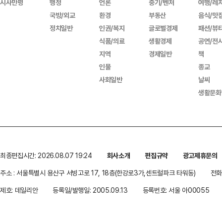
시사만평
행정
언론
중기/벤처
여행/레
국방/외교
환경
부동산
음식/맛
정치일반
인권/복지
글로벌경제
패션/뷰
식품/의료
생활경제
공연/전
지역
경제일반
책
인물
종교
사회일반
날씨
생활문화
최종편집시간: 2026.08.07 19:24
회사소개
편집규약
광고제휴문의
주소 : 서울특별시 용산구 서빙고로 17, 18층(한강로3가,센트럴파크 타워동)
전화 
제호: 데일리안
등록일/발행일: 2005.09.13
등록번호: 서울 아00055