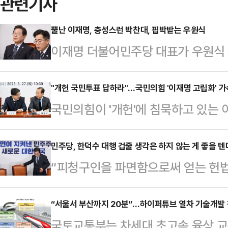
관련기사
뿔난 이재명, 충성스런 박찬대, 핍박받는 우원식
이재명 더불어민주당 대표가 우원식 
에 제동을 걸었다. 그러자 우 의장 
힘 권성동 원내대표 간 회동이 무산
"개헌 국민투표 답하라"…국민의힘 '이재명 고립화' 가
국민의힘이 '개헌'에 침묵하고 있는
린 것으로, 우 의장에 대한 이 대표
화를 퍼붓고 있다. 전국민적인 염원
나온다.우 의장을 향한 친명(친이재
이 대표의 야욕을 드러낸다는 점을 주
민주당, 한덕수 대행 겁줄 생각은 하지 않는 게 좋을 텐
라"는 파상공세와 함께 강성당원들의
“피청구인을 파면함으로써 얻는 헌법
위험한 의회독점과 제왕적 대통령제를
에서 순식간에 고립된 모양새다. 국민
국가적 손실을 압도할 정도로 크다.
알리기 위해서다.이 같은 전략이 효
러난 또 하나의 사례라고 …
선고문의 결론이다. 헌재 재판관 8명
“서울서 부산까지 20분”…하이퍼튜브 열차 기술개발
'개헌 찬성 vs 개헌 반대'로 꾸려져
국토교통부는 차세대 초고속 육상 
날까? 국민과 역사의 법정에서는 어