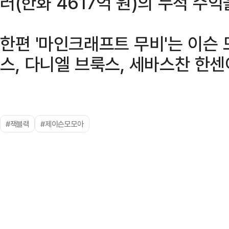
러(한화 4617억 원)의 누적 수익
한편 '마인크래프트 무비'는 이슨 
스, 다니엘 브룩스, 세바스찬 한센
#잭블랙
#제이슨모모아