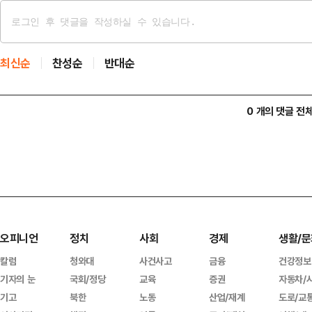
최신순
찬성순
반대순
0 개의 댓글 전
오피니언
정치
사회
경제
생활/문
칼럼
청와대
사건사고
금융
건강정보
기자의 눈
국회/정당
교육
증권
자동차/
기고
북한
노동
산업/재계
도로/교