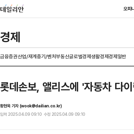
오피
경제
금융
증권
산업/재계
중기/벤처
부동산
글로벌경제
생활경제
경제일반
롯데손보, 앨리스에 '자동차 다이
황현욱 기자 (wook@dailian.co.kr)
입력 2025.04.09 09:10 수정 2025.04.09 09:10