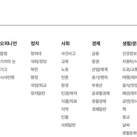
오피니언
정치
사회
경제
생활/문
칼럼
청와대
사건사고
금융
건강정보
기자의 눈
국회/정당
교육
증권
자동차/
기고
북한
노동
산업/재계
도로/교
시사만평
행정
언론
중기/벤처
여행/레
국방/외교
환경
부동산
음식/맛
정치일반
인권/복지
글로벌경제
패션/뷰
식품/의료
생활경제
공연/전
지역
경제일반
책
인물
종교
사회일반
날씨
생활문화