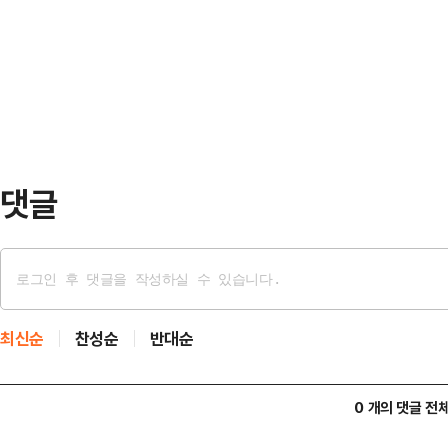
경선 선거관리위원회 발족으로 대선 
교통 시스템이다.2013년에 기술 착
일 안철수 국민의힘 의원과 이정현 
입된 개념으로, 우리나라…
선언했다.안철수 의원은 이날 오전 
화문광장 이순신 동상 앞에서 대선 
은 이번이 4번째다.그…
댓글
최신순
찬성순
반대순
0 개의 댓글 전