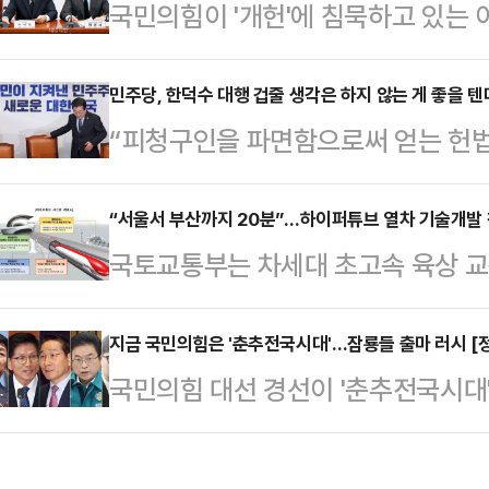
국민의힘이 '개헌'에 침묵하고 있는
린 것으로, 우 의장에 대한 이 대표
화를 퍼붓고 있다. 전국민적인 염원
나온다.우 의장을 향한 친명(친이재
이 대표의 야욕을 드러낸다는 점을 주
민주당, 한덕수 대행 겁줄 생각은 하지 않는 게 좋을 텐
라"는 파상공세와 함께 강성당원들의
“피청구인을 파면함으로써 얻는 헌법
위험한 의회독점과 제왕적 대통령제를
에서 순식간에 고립된 모양새다. 국민
국가적 손실을 압도할 정도로 크다.
알리기 위해서다.이 같은 전략이 효
러난 또 하나의 사례라고 …
선고문의 결론이다. 헌재 재판관 8명
“서울서 부산까지 20분”…하이퍼튜브 열차 기술개발
'개헌 찬성 vs 개헌 반대'로 꾸려져
국토교통부는 차세대 초고속 육상 
날까? 국민과 역사의 법정에서는 어
있는 만큼, 국민의힘 내부에선 하루 
상 추진 기술 개발에 본격 착수한다
더불어민주당으로서는 실로 오래고 
는 목소리…
2027년까지로 총 127억원(올해 3
지금 국민의힘은 '춘추전국시대'…잠룡들 출마 러시 [
에서 몰아내는 데 성공했다. 지금 이
국민의힘 대선 경선이 '춘추전국시대
철도기술연구원이 주관한다.‘하이퍼
대한민국은 한덕수 대통령 권한대행
이다. 조기 대선 일정이 6월 3일로
(0.001~0.01 기압) 튜브 속에서
를 하는 사람은 따로 있다.…
지 않거나 물밑 행보만 해온 잠룡들
간의 전자기력을 이용해 열차를 강