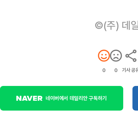
©(주) 데
기사 공
0
0
네이버에서 데일리안 구독하기