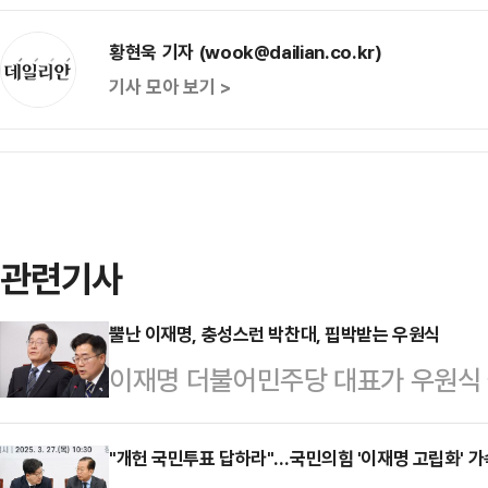
황현욱 기자 (wook@dailian.co.kr)
기사 모아 보기 >
관련기사
뿔난 이재명, 충성스런 박찬대, 핍박받는 우원식
이재명 더불어민주당 대표가 우원식 
에 제동을 걸었다. 그러자 우 의장 
힘 권성동 원내대표 간 회동이 무산
"개헌 국민투표 답하라"…국민의힘 '이재명 고립화' 가