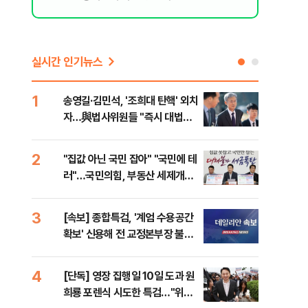
실시간 인기뉴스
1
6
송영길·김민석, '조희대 탄핵' 외치
SK
자…與법사위원들 "즉시 대법관
운다
제청하라"
2
7
"집값 아닌 국민 잡아" "국민에 테
이성
러"…국민의힘, 부동산 세제개편
심"
안 맹폭
거 
3
8
[속보] 종합특검, '계엄 수용공간
유용
확보' 신용해 전 교정본부장 불구
규탄
속기소
36
4
9
[단독] 영장 집행일 10일 도과 원
박지
희룡 포렌식 시도한 특검…"위법
령과