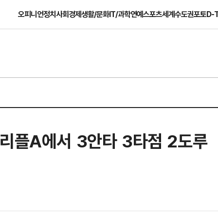
오피니언
정치
사회
경제
생활/문화
IT/과학
연예
스포츠
세계
수도권
포토
D-
트리플A에서 3안타 3타점 2도루