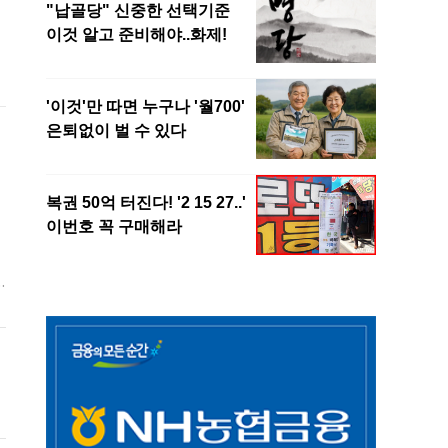
홈
로
관
-