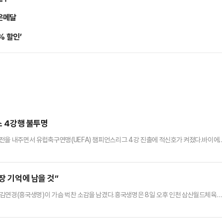
 은메달
% 할인’
스 4강행 불투명
전을 내주면서 유럽축구연맹(UEFA) 챔피언스리그 4강 진출에 적신호가 켜졌다.바이에
츠 아레나)에서 열린 ‘2024-25 UEFA 챔피언스리그’ 인터 밀란(이탈리아)과의 8강 
마르티네스에게 선제골을 내주며 경기를 어렵게 풀어갔고 후반 40분 토마스 뮐러의 동점 골
을 얻어맞으며 경기를 내줬다. 이로써 뮌헨은 오는 17일…
장 기억에 남을 것”
 김연경(흥국생명)이 가슴 벅찬 소감을 남겼다.흥국생명은 8일 오후 인천 삼산월드체육
5전 3승제) 5차전서 정관장에 세트스코어 3-2(26-24 26-24 24-26 23-25 15
 2패로 통산 5번째 챔피언결정전 우승을 차지했다. 흥국생명의 챔피언결정전 우승은