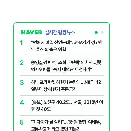
실시간 랭킹뉴스
1
6
"편해서 매일 신었는데"...전문가가 경고한
“정부 믿
'크록스'의 숨은 위험
양도세 혜
2
7
송영길·김민석, '조희대 탄핵' 외치자…與
[단독 인
법사위원들 "즉시 대법관 제청하라"
된 C교수
된 행위"
3
8
하닉 프리마켓 하한가 논란에…NXT "12
박지원이 
일부터 상·하한가 주문금지"
함께한 김
4
9
[속보] 노원구 40.2도…서울, 2018년 이
'디에이치
후 첫 40도
별 100
5
10
"기아차가 날 살려"…'굿 윌 헌팅' 여배우,
"집값 아
교통사고때 타고 있던 차는?
민의힘, 