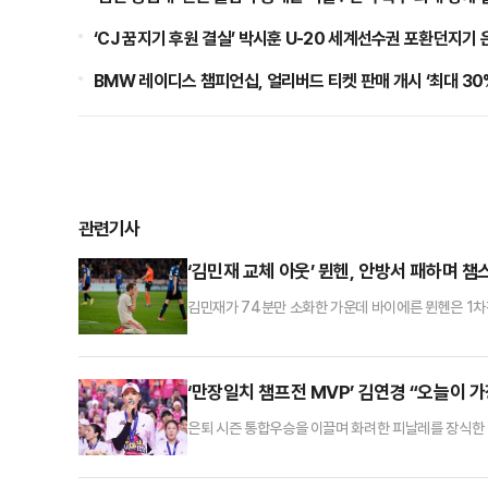
‘CJ 꿈지기 후원 결실’ 박시훈 U-20 세계선수권 포환던지기
BMW 레이디스 챔피언십, 얼리버드 티켓 판매 개시 ‘최대 30
관련기사
‘김민재 교체 아웃’ 뮌헨, 안방서 패하며 챔
김민재가 74분만 소화한 가운데 바이에른 뮌헨은 1차
른 뮌헨은 9일(이하 한국시간) 풋볼 아레나 뮌헨(알리안
1차전서 1-2 패했다.뮌헨은 전반 38분 라우타로 
균형을 맞췄으나 종료 직전 다비드 프라테시에게 결승골
‘만장일치 챔프전 MVP’ 김연경 “오늘이 가
은퇴 시즌 통합우승을 이끌며 화려한 피날레를 장식한
에서 열린 도드람 2024-25 V리그 여자부 챔피언결정전(
13)로 승리했다.이로써 흥국생명은 시리즈 전적 3승