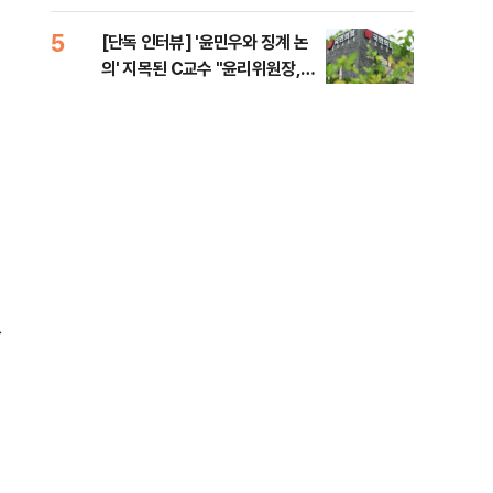
증거 수집" 지적
5
10
[단독 인터뷰] '윤민우와 징계 논
[단
의' 지목된 C교수 "윤리위원장,
1%
외부와 논의 잘못된 행위"
있