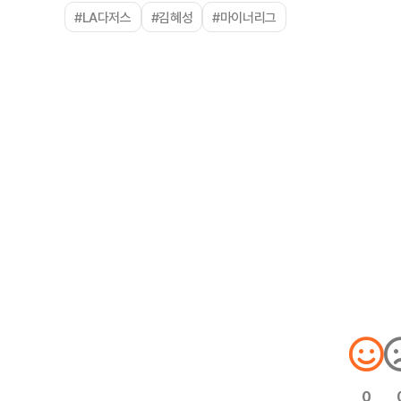
#LA다저스
#김혜성
#마이너리그
0