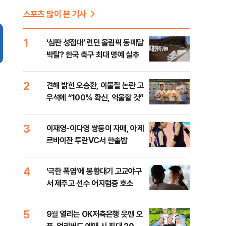
스포츠 많이 본 기사
1
‘심판 성접대’ 런던 올림픽 동메달
박탈? 한국 축구 최대 명예 실추
2
견해 밝힌 오승환, 이물질 논란 고
우석에 “100% 확신, 억울할 것”
3
이재영-이다영 쌍둥이 자매, 아제
르바이잔 투란VC서 한솥밥
4
‘극한 폭염’에 봉황대기 고교야구
서 제주고 선수 어지럼증 호소
5
9월 열리는 OK저축은행 읏맨 오