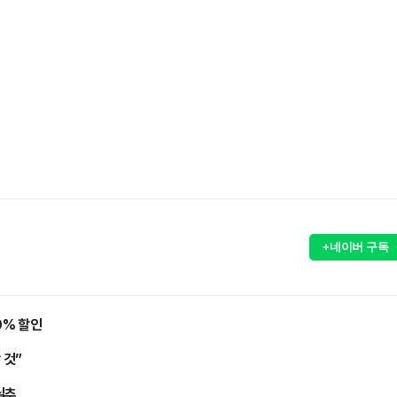
+네이버 구독
0% 할인
 것”
실추