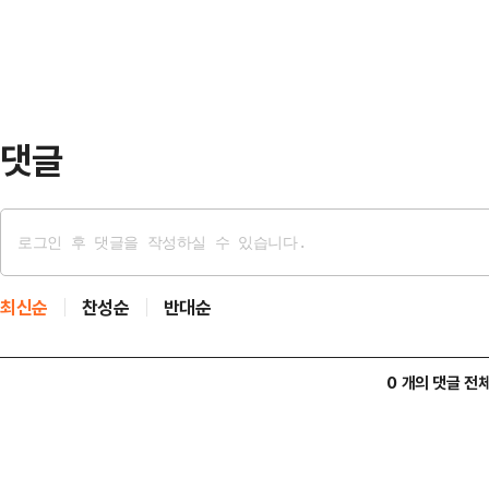
이상 16세 미만만 보호하기 때문에 
하게 침해하는 …
세 이상 19세 미만으로 상향시키고
렸다.이어 “최근 한류스타가 성인 
로 저지른 그루…
댓글
최신순
찬성순
반대순
0 개의 댓글 전