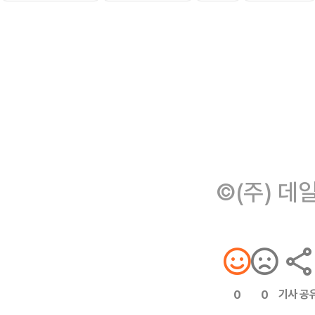
©(주) 데
기사 공
0
0