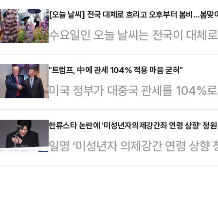
이 대표의 야욕을 드러낸다는 점을 주
[오늘 날씨] 전국 대체로 흐리고 오후부터 봄비...봄
라"는 파상공세와 함께 강성당원들의
수요일인 오늘 날씨는 전국이 대체로
위험한 의회독점과 제왕적 대통령제를
에서 순식간에 고립된 모양새다. 국민
내리겠다.기상청은 "늦은 오후부터 수
알리기 위해서다.이 같은 전략이 효
러난 또 하나의 사례라고 …
도에 비가 시작돼 밤에 전국으로 확
"트럼프, 中에 관세 104% 적용 마음 굳혀"
'개헌 찬성 vs 개헌 반대'로 꾸려져
미국 정부가 대중국 관세를 104%로
서울·인천·경기, 서해5도(9일) 5
있는 만큼, 국민의힘 내부에선 하루 
로이터통신에 따르면 미 상무부는 9일
강원 동해안 5mm 미만 ▲대전·세종
는 목소리…
존 20%(10%+10%)와 상호관세 
한류스타 논란에 '미성년자의제강간죄 연령 상향' 청원
광주·전남 5~20mm ▲전북 5~1
일명 ‘미성년자 의제강간 연령 상향 
104%의 관세율을 적용할 계획이다
구·경북, 울릉도·독도 5~10mm 
회에 따르면 ‘미성년자 의제강간 연령
럼프 대통령이 중국 보복관세에 대응
2~10도…
의가 5만명을 돌파했다. 동의 요건을
미 상무부가 모든 무역국을 대상으로
이다.청원인 A씨는 지난달 31일 
“미국의 관세는 국제 무역 규칙에 