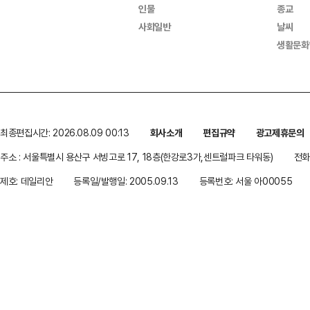
인물
종교
사회일반
날씨
생활문화
최종편집시간: 2026.08.09 00:13
회사소개
편집규약
광고제휴문의
주소 : 서울특별시 용산구 서빙고로 17, 18층(한강로3가,센트럴파크 타워동)
전화 
제호: 데일리안
등록일/발행일: 2005.09.13
등록번호: 서울 아00055