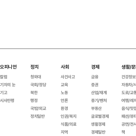
오피니언
정치
사회
경제
생활/문
칼럼
청와대
사건사고
금융
건강정보
기자의 눈
국회/정당
교육
증권
자동차/
기고
북한
노동
산업/재계
도로/교
시사만평
행정
언론
중기/벤처
여행/레
국방/외교
환경
부동산
음식/맛
정치일반
인권/복지
글로벌경제
패션/뷰
식품/의료
생활경제
공연/전
지역
경제일반
책