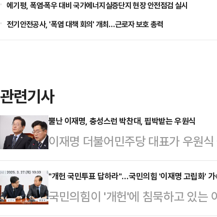
에기평, 폭염·폭우 대비 국가에너지실증단지 현장 안전점검 실시
전기안전공사, '폭염 대책 회의' 개최…근로자 보호 총력
관련기사
뿔난 이재명, 충성스런 박찬대, 핍박받는 우원식
이재명 더불어민주당 대표가 우원식 
에 제동을 걸었다. 그러자 우 의장 
힘 권성동 원내대표 간 회동이 무산
"개헌 국민투표 답하라"…국민의힘 '이재명 고립화' 가
국민의힘이 '개헌'에 침묵하고 있는
린 것으로, 우 의장에 대한 이 대표
화를 퍼붓고 있다. 전국민적인 염원
나온다.우 의장을 향한 친명(친이재