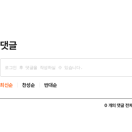
처에서 1시간 가량 만났다. 이번 회
안 되면 내 운…
대통령 파면을 촉구하며 단식농성에 나
을 했고, 김 지사가 미국 방문을 앞
에서 마련됐다.김 …
댓글
최신순
찬성순
반대순
0 개의 댓글 전