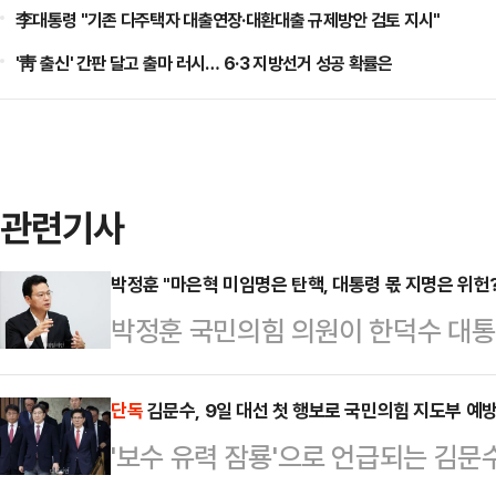
李대통령 "기존 다주택자 대출연장·대환대출 규제방안 검토 지시"
'靑 출신' 간판 달고 출마 러시… 6·3 지방선거 성공 확률은
관련기사
박정훈 "마은혁 미임명은 탄핵, 대통령 몫 지명은 위
박정훈 국민의힘 의원이 한덕수 대통
재판관 후보자 2인을 지명한 것은 
민주당을 향해 "역시 민주당다운 발
단독
김문수, 9일 대선 첫 행보로 국민의힘 지도부 예
'보수 유력 잠룡'으로 언급되는 김문수
페이스북에 한 권한대행이 오는 18