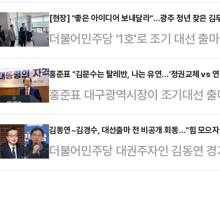
일 국민의힘 지도부 예방을 계획 중이
임으로 대통령 몫 헌법재판관 2인을
닌 만큼, 입당 인사 차원인 것으로 
[현장] "좋은 아이디어 보내달라"…광주 청년 찾은 김두
한 기사를 게재하고 "이게 무슨 강아
더불어민주당 '1호'로 조기 대선 출
리안과 통화에서 "내일(9일) 국민의
서 한 권한대행은 이날 오전 문형배
주 마지막 일정으로 청년내일센터를 
일정을 계획 중인 만큼 구체적인 시간
처장과 함상훈 서울고법 부장…
의원은 청년들을 만나 자신이 공약으로
홍준표 "김문수는 탈레반, 나는 유연…'정권교체 vs 연
차를 밟으면서 권영세 비상대책위원장
홍준표 대구광역시장이 조기대선 출
야기를 주고 받으며 청년들의 어려움
사를 나누려는 취지로 해석된다.김 
간담회에서 자신의 정치적 유연성을
광주 청년내일센터를 방문했다. 지역
회의에서 사의…
와는 '정권연장 대 정권교체' 구도가
김동연~김경수, 대선출마 전 비공개 회동…"힘 모으자
과 만난 김 지사는 '청년자산제' 설
더불어민주당 대권주자인 김동연 경
임으로 승부를 보겠다고 선언했다.홍
서, 어떻게 운영되는지 보고 싶었다"고
선 출마 선언을 앞두고 비공개로 회
을 앞두고 출입기자 간담회를 열어 "
년자산제'는…
로 내란 종식을 넘어 정권교체 이상의
뛴다. 경선 전략 따로, 본선 전략 따
일 정치권에 따르면 김동연 지사와 김
홍 시장은 우선 "대선이 두 달밖에 안