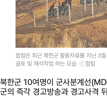
합참은 최근 북한군 활동자료를 지난 3월
굴토 및 채석작업 하는 모습. ⓒ합참
북한군 10여명이 군사분계선(MD
군의 즉각 경고방송과 경고사격 뒤