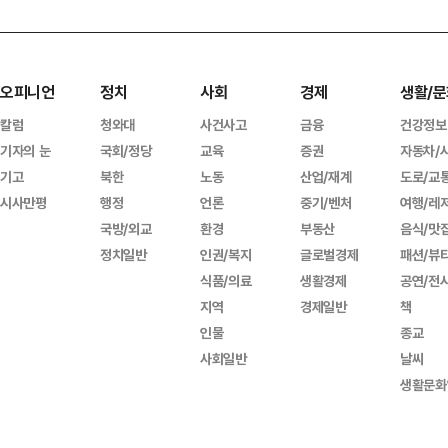
오피니언
정치
사회
경제
생활/문
칼럼
청와대
사건사고
금융
건강정보
기자의 눈
국회/정당
교육
증권
자동차/
기고
북한
노동
산업/재계
도로/교
시사만평
행정
언론
중기/벤처
여행/레
국방/외교
환경
부동산
음식/맛
정치일반
인권/복지
글로벌경제
패션/뷰
식품/의료
생활경제
공연/전
지역
경제일반
책
인물
종교
사회일반
날씨
생활문화