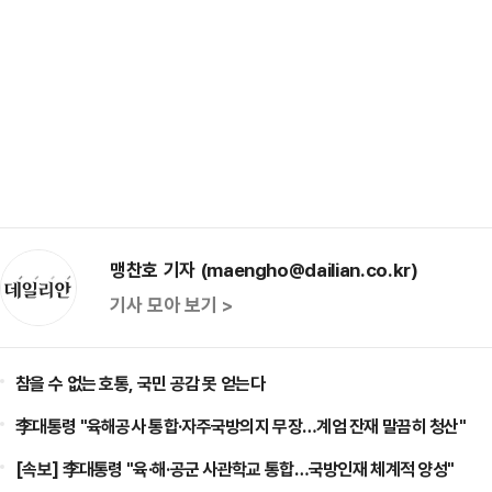
맹찬호 기자 (maengho@dailian.co.kr)
기사 모아 보기 >
참을 수 없는 호통, 국민 공감 못 얻는다
李대통령 "육해공사 통합·자주국방의지 무장…계엄 잔재 말끔히 청산"
[속보] 李대통령 "육·해·공군 사관학교 통합…국방인재 체계적 양성"