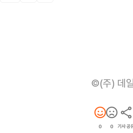
©(주) 데
기사 공
0
0