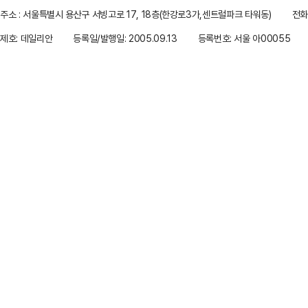
주소 : 서울특별시 용산구 서빙고로 17, 18층(한강로3가,센트럴파크 타워동)
전화 
제호: 데일리안
등록일/발행일: 2005.09.13
등록번호: 서울 아00055