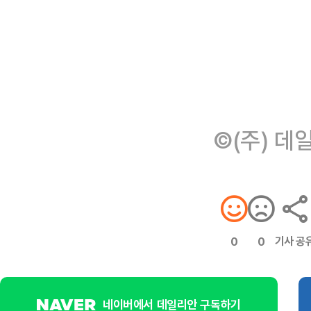
©(주) 데
기사 공
0
0
네이버에서 데일리안 구독하기