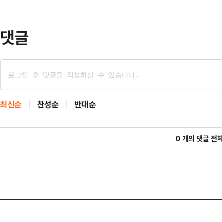
녀 1008명을 대상으로 실시한 여론
오 시장, 한…
댓글
최신순
찬성순
반대순
0 개의 댓글 전