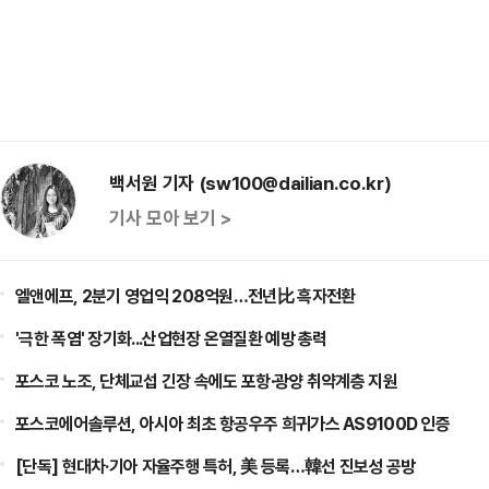
백서원 기자 (sw100@dailian.co.kr)
기사 모아 보기 >
엘앤에프, 2분기 영업익 208억원…전년比 흑자전환
'극한 폭염' 장기화...산업현장 온열질환 예방 총력
포스코 노조, 단체교섭 긴장 속에도 포항·광양 취약계층 지원
포스코에어솔루션, 아시아 최초 항공우주 희귀가스 AS9100D 인증
[단독] 현대차·기아 자율주행 특허, 美 등록…韓선 진보성 공방