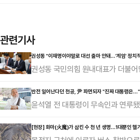
관련기사
권성동 "이재명이야말로 대선 출마 안돼…'계엄' 정치
권성동 국민의힘 원내대표가 더불어
대선 후보를 내느냐고 비난한데 대해
위반·법치주의' 이런 단어로도 부족
반전 일어난다던 천공, 尹 파면되자 "진짜 대통령은…"
윤석열 전 대통령이 무속인과 연루됐
원내대표는 8일 국회에서 열린 원내
이 윤 전 대통령 파면 이후 "나라를
가 우리 보고 염치가 있으면 대통령 
나"라고 말했다.천공은 7일 자신의 유
[현장] 화마(火魔)가 삼킨 수 천 년 생명…1대뿐인 헬
그리고 국민의 정신 건강을 위해서 라