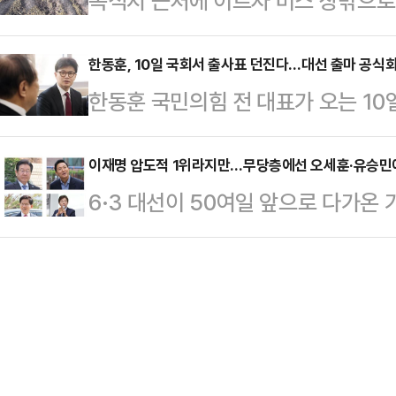
목적지 근처에 이르자 버스 창밖으로
면'이라는 제목의 영상에서 "하늘이
냐"라고 반문했다.그는 "제멋대로 
잿빛으로 변해버린 축사와 식당, 가정
하다. 그 이유를 풀어달라"는 질문에
고, 과태료를 수백만 원 내…
기 약수터’ 주차장에 멈췄다.달기 
한동훈, 10일 국회서 출사표 던진다…대선 출마 공식
내가 그 자리에 있어야 한다는 생각을
한동훈 국민의힘 전 대표가 오는 10
위장병과 심장병에 좋은 물로 알려진 
좋다면, 국민을 살릴 수 있다면, 국민
정치권에 따르면 한 전 대표는 10일 
소이지만 이날은 인기 관광지, 유네스
령"이…
통령 선거 출마선언을 할 예정이다.
이재명 압도적 1위라지만…무당층에선 오세훈·유승민
버스에서 내리자마자 매캐한 냄새가 
6·3 대선이 50여일 앞으로 다가온
에 선거사무실을 가계약한 것으로 알
된 식당(으로 추정되는)이 이번 화
민의힘 대권 후보군들과의 가상 양
윤석열 전 대통령이 선거사무소를 차렸
불타 뼈대만 남…
향방을 가를 무당층에서는 오히려 뒤
다.출마선언문에는 '87년 체제' 극
특히 이 대표는 무당층에서 국민의힘
으로 전망된다.앞서 한 전 대표는 
에게만 앞설 뿐, 오세훈 서울시장과
4년 중임제 …
것으로 나타났다.한국갤럽이 뉴스1 의