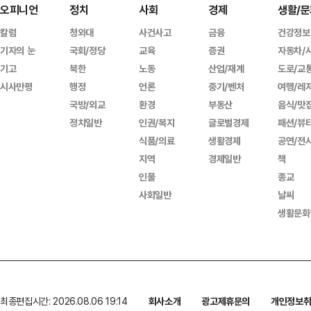
오피니언
정치
사회
경제
생활/문
칼럼
청와대
사건사고
금융
건강정보
기자의 눈
국회/정당
교육
증권
자동차/
기고
북한
노동
산업/재계
도로/교
시사만평
행정
언론
중기/벤처
여행/레
국방/외교
환경
부동산
음식/맛
정치일반
인권/복지
글로벌경제
패션/뷰
식품/의료
생활경제
공연/전
지역
경제일반
책
인물
종교
사회일반
날씨
생활문화
최종편집시간: 2026.08.06 19:14
회사소개
광고제휴문의
개인정보