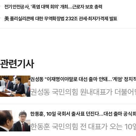
전기안전공사, '폭염 대책 회의' 개최…근로자 보호 총력
美 폴리실리콘에 대한 무역확장법 232조 관세·최저가격제 발표
관련기사
권성동 "이재명이야말로 대선 출마 안돼…'계엄' 정치
권성동 국민의힘 원내대표가 더불어
대선 후보를 내느냐고 비난한데 대해
위반·법치주의' 이런 단어로도 부족
한동훈, 10일 국회서 출사표 던진다…대선 출마 공식
한동훈 국민의힘 전 대표가 오는 10
원내대표는 8일 국회에서 열린 원내