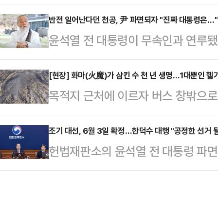
정치권에 따르면 한 전 대표는 10일 
가 우리 보고 염치가 있으면 대통령 
통령 선거 출마선언을 할 예정이다.
반전 일어난다던 천공, 尹 파면되자 "진짜 대통령은…"
그리고 국민의 정신 건강을 위해서 라
윤석열 전 대통령이 무속인과 연루됐
에 선거사무실을 가계약한 것으로 알
냐"라고 반문했다.그는 "제멋대로 
이 윤 전 대통령 파면 이후 "나라를
윤석열 전 대통령이 선거사무소를 차렸
고, 과태료를 수백만 원 내…
나"라고 말했다.천공은 7일 자신의 유
[현장] 화마(火魔)가 삼킨 수 천 년 생명…1대뿐인 헬
다.출마선언문에는 '87년 체제' 극
목적지 근처에 이르자 버스 창밖으로
면'이라는 제목의 영상에서 "하늘이
으로 전망된다.앞서 한 전 대표는 
잿빛으로 변해버린 축사와 식당, 가정
하다. 그 이유를 풀어달라"는 질문에
4년 중임제 …
기 약수터’ 주차장에 멈췄다.달기 
조기 대선, 6월 3일 확정…한덕수 대행 "공정한 선거 
내가 그 자리에 있어야 한다는 생각을
헌법재판소의 윤석열 전 대통령 파면
위장병과 심장병에 좋은 물로 알려진 
좋다면, 국민을 살릴 수 있다면, 국민
일이 오는 6월 3일(화요일)로 확
소이지만 이날은 인기 관광지, 유네스
령"이…
한덕수 권한대행 국무총리 주재로 열
버스에서 내리자마자 매캐한 냄새가 
심의·의결했다. 인사혁신처는 이날
된 식당(으로 추정되는)이 이번 화