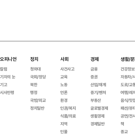
오피니언
정치
사회
경제
생활/문
칼럼
청와대
사건사고
금융
건강정보
기자의 눈
국회/정당
교육
증권
자동차/
기고
북한
노동
산업/재계
도로/교
시사만평
행정
언론
중기/벤처
여행/레
국방/외교
환경
부동산
음식/맛
정치일반
인권/복지
글로벌경제
패션/뷰
식품/의료
생활경제
공연/전
지역
경제일반
책
인물
종교