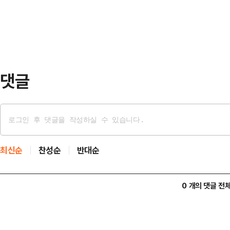
공직선거법에 따르면 헌법재판소가 
불타 뼈대만 남…
이내에 대통령 선거를 치러야 하고, 
월 3일로 확정된 조기 대선일은 윤 
일째 되는 날이다.…
댓글
최신순
찬성순
반대순
0 개의 댓글 전