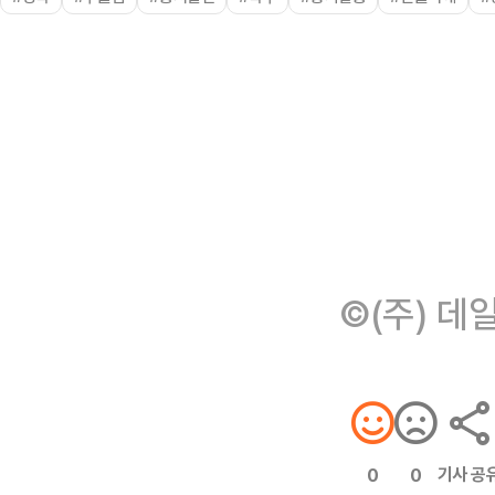
©(주) 데
기사 공
0
0