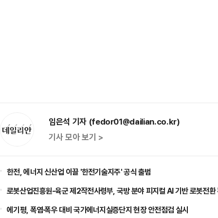
임은석 기자 (fedor01@dailian.co.kr)
기사 모아 보기 >
한전, 에너지 신산업 이끌 '한전기술지주' 공식 출범
로봇산업진흥원-육군 제2작전사령부, 국방 분야 피지컬 AI 기반 로봇전환
에기평, 폭염·폭우 대비 국가에너지실증단지 현장 안전점검 실시