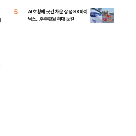
5
10
AI 호황에 곳간 채운 삼성·SK하이
[단
닉스…주주환원 확대 눈길
희룡
긴
증거
가