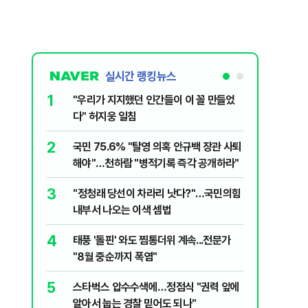
실시간 랭킹뉴스
1
6
"우리가 지지했던 인간들이 이 꼴 만들었
정청래, 
다" 허지웅 일침
대고 대통
2
7
국민 75.6% "탈영 의혹 안규백 장관 사퇴
‘풀옵션 
해야"…천하람 "병적기록 즉각 공개하라"
날 1만대
3
8
​"정청래 당선이 차라리 낫다?"…국민의힘
'화장실서
내부서 나오는 이색 셈법
기하던 男
4
9
태풍 '돌핀' 와도 찜통더위 계속...전문가
[단독] 
"8월 중순까지 폭염"
록…韓선
5
10
스타벅스 압수수색에…정점식 "권력 앞에
떠났던 고
알아서 눕는 경찰 믿어도 되나"
'사상 최대