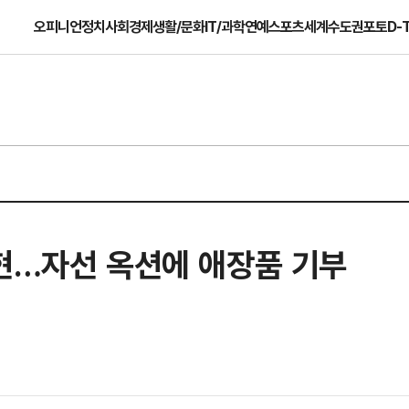
오피니언
정치
사회
경제
생활/문화
IT/과학
연예
스포츠
세계
수도권
포토
D-
소현…자선 옥션에 애장품 기부