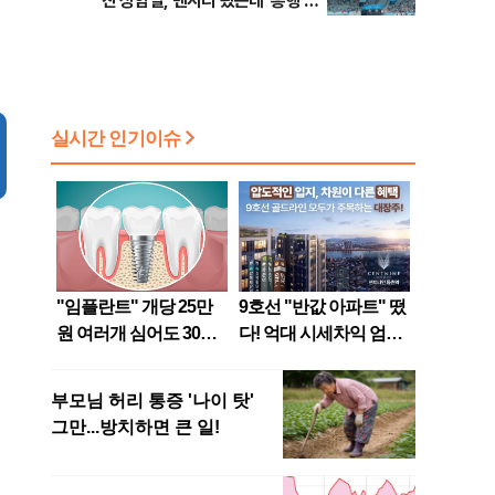
친 상암벌, 맨시티 왔는데 ‘흥행 저
조’