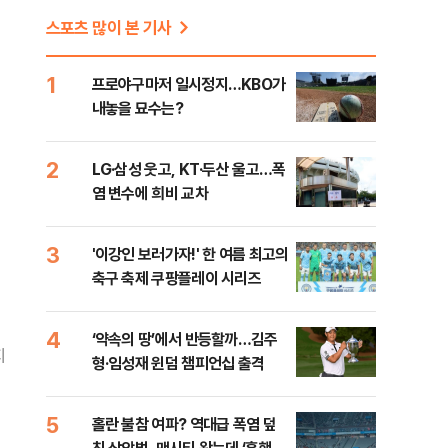
스포츠 많이 본 기사
1
프로야구마저 일시정지…KBO가
내놓을 묘수는?
2
LG·삼성 웃고, KT·두산 울고…폭
염 변수에 희비 교차
3
'이강인 보러가자!' 한 여름 최고의
축구 축제 쿠팡플레이 시리즈
4
‘약속의 땅’에서 반등할까…김주
지
형·임성재 윈덤 챔피언십 출격
5
홀란 불참 여파? 역대급 폭염 덮