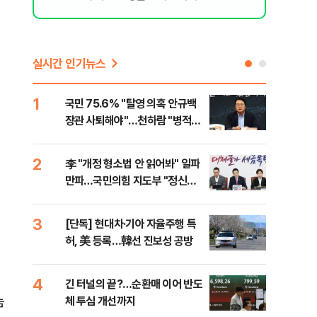
실시간 인기뉴스
1
6
국민 75.6% "탈영 의혹 안규백
​"
장관 사퇴해야"…천하람 "병적기
국민
록 즉각 공개하라"
법
2
7
李 "개정 형소법 안 읽어봐" 일파
협력
만파…국민의힘 지도부 "정신세
긴 
계 궁금하다"
원
3
8
[단독] 현대차·기아 자율주행 특
퇴직
허, 美 등록…韓선 진보성 공방
터?
준비 
4
9
긴 터널의 끝?…순환매 이어 반도
중고
눔
체 투심 개선까지
매업