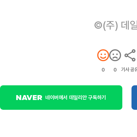
©(주) 데
기사 공
0
0
네이버에서 데일리안 구독하기