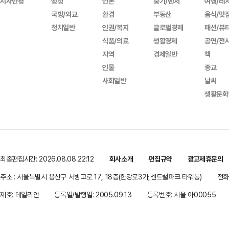
시사만평
행정
언론
중기/벤처
여행/레
국방/외교
환경
부동산
음식/맛
정치일반
인권/복지
글로벌경제
패션/뷰
식품/의료
생활경제
공연/전
지역
경제일반
책
인물
종교
사회일반
날씨
생활문화
최종편집시간: 2026.08.08 22:12
회사소개
편집규약
광고제휴문의
주소 : 서울특별시 용산구 서빙고로 17, 18층(한강로3가,센트럴파크 타워동)
전화 
제호: 데일리안
등록일/발행일: 2005.09.13
등록번호: 서울 아00055