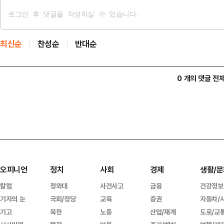
최신순
찬성순
반대순
0 개의 댓글 전
오피니언
정치
사회
경제
생활/문
칼럼
청와대
사건사고
금융
건강정보
기자의 눈
국회/정당
교육
증권
자동차/
기고
북한
노동
산업/재계
도로/교