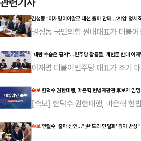
관련기사
권성동 "이재명이야말로 대선 출마 안돼…'계엄' 정치
권성동 국민의힘 원내대표가 더불어
대선 후보를 내느냐고 비난한데 대해
위반·법치주의' 이런 단어로도 부족
"내란 수습은 핑계"…민주당 잠룡들, 개헌론 반대 이재명
이재명 더불어민주당 대표가 조기 대
원내대표는 8일 국회에서 열린 원내
추진하자는 당내 잠룡들의 공통 제안
가 우리 보고 염치가 있으면 대통령 
다. 잠룡들은 이 대표의 주장을 "핑계"
속보
한덕수 권한대행, 마은혁 헌법재판관 후보자 임명
그리고 국민의 정신 건강을 위해서 라
[속보] 한덕수 권한대행, 마은혁 헌
구도가 형성됐다. 임박한 당내 대선후
냐"라고 반문했다.그는 "제멋대로 
방이 예상된다.이재명 대표는 7일 
고, 과태료를 수백만 원 내…
속보
안철수, 출마 선언…"'尹 도와 단일화' 깊이 반성"
일 헌법재판소의 윤석열 전 대통령 