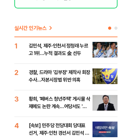
실시간 인기뉴스
1
6
김민석, 제주·인천서 정청래 누르
정청
고 1위…누적 결과도 金 선두
판"
민석
2
7
경찰, 드라마 '김부장' 제작사 회장
李,
수사…자본시장법 위반 의혹
국민
李 
3
8
황희, '폐버스 청년주택' 게시물 삭
최악
지
제에도 논란 계속…여당서도 '내
계속
로남불' 비판
4
9
[속보] 민주당 전당대회 당대표
인천
질
선거, 제주·인천 경선서 김민석 승
대…