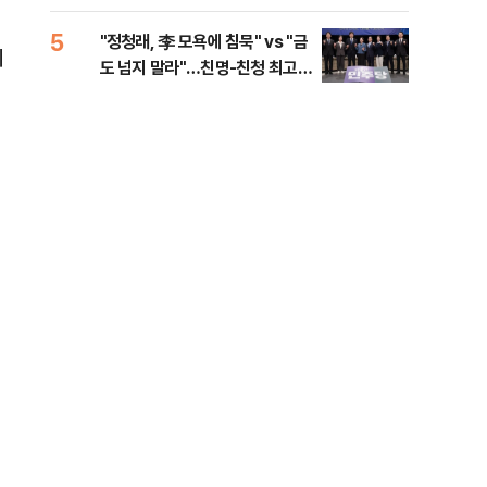
리
5
10
"정청래, 李 모욕에 침묵" vs "금
천안
의
도 넘지 말라"…친명-친청 최고위
이 
원 후보, 제주서 격돌
사