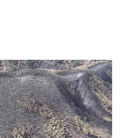
1
[속보] 민주당 전당대회 당대표
·인천 경선서 김민석 승리
2
“다시 시청으로” 김선태에게 
충주시장의 재치 있는 제안…추
개
3
"출근길에 우연히 복권 샀는데…
원 당첨자 사연은?
4
경찰, 드라마 '김부장' 제작사
자본시장법 위반 의혹
5
李, '20·30 민심' 확보에 분
'청년 지지' 사수 위해 李 견제