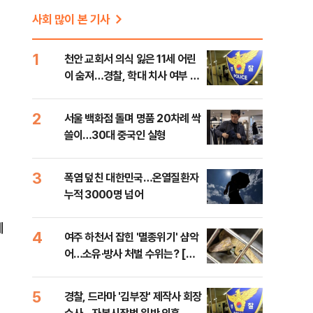
사회 많이 본 기사
1
천안 교회서 의식 잃은 11세 어린
이 숨져…경찰, 학대 치사 여부 수
사
2
서울 백화점 돌며 명품 20차례 싹
쓸이…30대 중국인 실형
3
폭염 덮친 대한민국…온열질환자
누적 3000명 넘어
예
4
여주 하천서 잡힌 '멸종위기' 샴악
어…소유·방사 처벌 수위는? [법
조계에 물어보니 740]
5
경찰, 드라마 '김부장' 제작사 회장