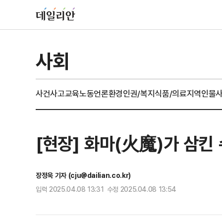
사회
사건사고
교육
노동
언론
환경
인권/복지
식품/의료
지역
인물
[현장] 화마(火魔)가 삼킨
장정욱 기자 (cju@dailian.co.kr)
입력 2025.04.08 13:31 수정 2025.04.08 13:54