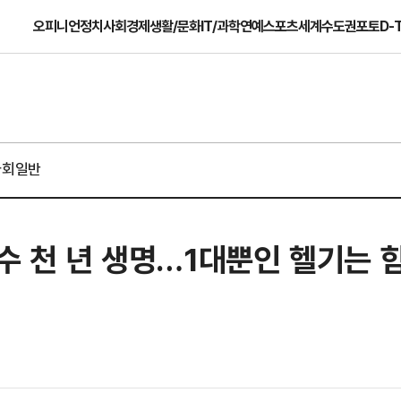
오피니언
정치
사회
경제
생활/문화
IT/과학
연예
스포츠
세계
수도권
포토
D-
사회일반
 수 천 년 생명…1대뿐인 헬기는 