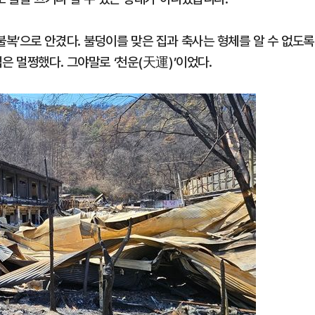
복’으로 안겼다. 불덩이를 맞은 집과 축사는 형체를 알 수 없도록
은 멀쩡했다. 그야말로 ‘천운(天運)’이었다.