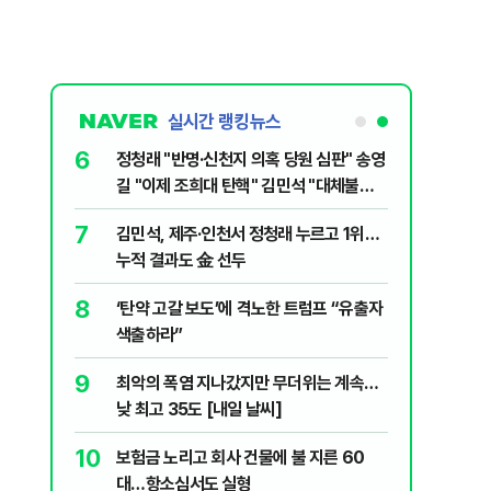
실시간 랭킹뉴스
6
 선거, 제주
정청래 "반명·신천지 의혹 당원 심판" 송영
길 "이제 조희대 탄핵" 김민석 "대체불가
민주당"
7
전한 40세
김민석, 제주·인천서 정청래 누르고 1위…
천 2000
누적 결과도 金 선두
8
" 1등 5억
‘탄약 고갈 보도’에 격노한 트럼프 “유출자
색출하라”
9
 회장 수사…
최악의 폭염 지나갔지만 무더위는 계속…
낮 최고 35도 [내일 날씨]
10
주…국민의힘,
보험금 노리고 회사 건물에 불 지른 60
 사활
대…항소심서도 실형