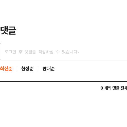
에서 지적공부(토지·임야대장)에 등
별, 지목(토지의 종류)별, 소유(개인
매년…
댓글
최신순
찬성순
반대순
0 개의 댓글 전