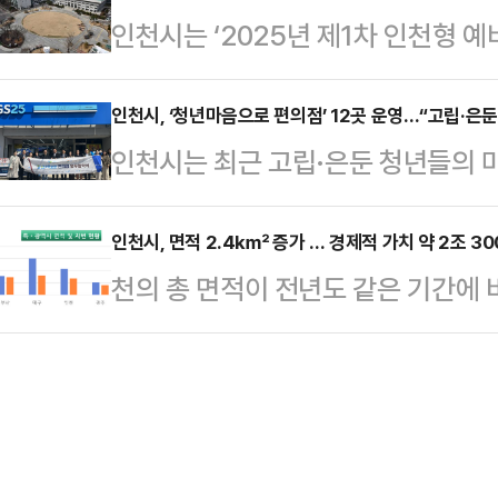
인천시는 ‘2025년 제1차 인천형 
험이 풍부한 GKL과 지역 관광사업
동차 운수사업 등에 관한 조례’에 따
8개 군·구에서 총 14개 기업이 신
사가 협력해 구성한 맞춤형 실무교육
하…
업’은 취약계층을 위한 일자리 창출과
인천시, ‘청년마음으로 편의점’ 12곳 운영…“고립·은둔
지노 분야에 취업을 희망하는 시민(인
인천시는 최근 고립·은둔 청년들의 
를 실현하는 기업을 발굴하고, 이를
등 우대) 중에서 교육 수료 후 즉시 
기 위해 GS리테일(GS25)과 ‘청년
시장이 지정하는 기업을 의미한다.앞
교육 과정은 카지노 …
결했다고 7일 밝혔다.‘청년마음으로 
인천시, 면적 2.4㎢ 증가 … 경제적 가치 약 2조 30
예비사회적기업 지정을 희망하는 기업
천의 총 면적이 전년도 같은 기간에 비
을 통해 마음 건강의 어려움을 경험
선정된 기업에는 정부의 ‘자생력 강화
경제적 가치 증가로 집계됐다.인천시
들의 마음건강 회복과 성장을 지원하
된다.주요 지원 …
지적통계 따르면 연수구 송도동 인천경
강복지센터 부설 청년마음건강센터와
공구 항만배후단지(0.9㎢)의 매립
지역 12개 GS25 편의점을 지정해
(66만 9028필지)로 나타났다고 
있을 때 쉽게 도움을…