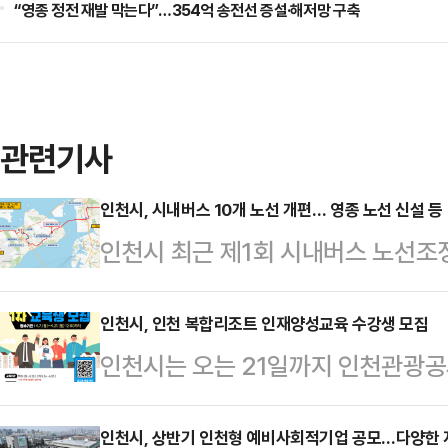
“영종 정전 재발 막는다”…354억 송전선 증설·해저망 구축
관련기사
인천시, 시내버스 10개 노선 개편… 영종 노선 신설 등
인천시 최근 제1회 시내버스 노선조정
정했다고 8일 밝혔다. 이번 노선 조
시행된다.노선 신설은 오는 10월부터
인천시, 인천 복합리조트 인재양성교육 수강생 모집
인천시는 오는 21일까지 인천관광공
서구 3개 노선 등이다.또 이달 말 부
‘2025 인천복합리조트 인재양성교육
이다.이번 노선 조정은 최근 열린 
강생을 모집한다고 7일 밝혔다.이번
인천시, 상반기 인천형 예비사회적기업 공모…다양한 
원회는 시민단체, 시의원, 교통전문가