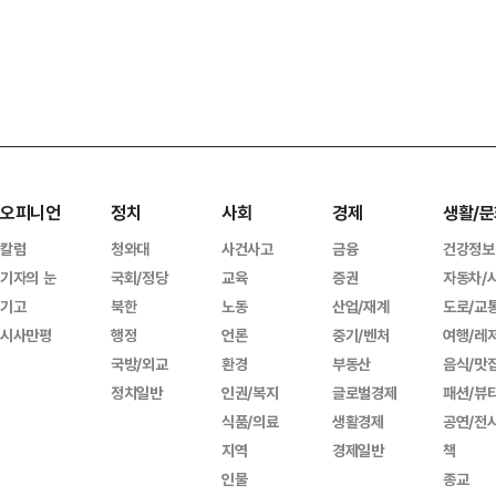
오피니언
정치
사회
경제
생활/문
칼럼
청와대
사건사고
금융
건강정보
기자의 눈
국회/정당
교육
증권
자동차/
기고
북한
노동
산업/재계
도로/교
시사만평
행정
언론
중기/벤처
여행/레
국방/외교
환경
부동산
음식/맛
정치일반
인권/복지
글로벌경제
패션/뷰
식품/의료
생활경제
공연/전
지역
경제일반
책
인물
종교