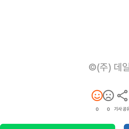
©(주) 데
기사 공
0
0