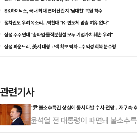
SK하이닉스, 국내 최대 연어 산란지 '남대천' 복원 착수
정치권도 우려 목소리…박찬대 "K-반도체 멈출 여유 없다"
삼성 주주연대 "총파업·물적분할설 모두 기업가치 훼손 우려"
삼성 파운드리, 美서 대형 고객 확보 박차…수익성 회복 분수령
관련기사
"尹 불소추특권 상실에 동시다발 수사 전망…재구속·추가
윤석열 전 대통령이 파면돼 불소추특
을 검토하는 등 비상계엄 관련 수사