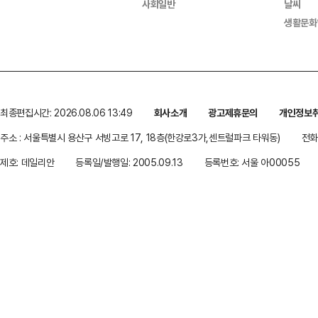
사회일반
날씨
생활문화
최종편집시간: 2026.08.06 13:49
회사소개
광고제휴문의
개인정보
주소 : 서울특별시 용산구 서빙고로 17, 18층(한강로3가,센트럴파크 타워동)
전화 
제호: 데일리안
등록일/발행일: 2005.09.13
등록번호: 서울 아00055