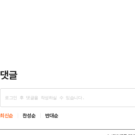
다. 잠룡들은 이 대표의 주장을 "핑계"
다는 게 거래소 측 설명이다.이날 오
구도가 형성됐다. 임박한 당내 대선후
5% 넘게 떨어진 상태가 1분간 이
방이 예상된다.이재명 대표는 7일 
했다. 사이드카 발…
일 헌법재판소의 윤석열 전 대통령 
개헌론에 대해 "지금은 개헌도 중요
민주주의를 …
댓글
최신순
찬성순
반대순