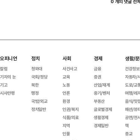
0 개의 댓글 전
오피니언
정치
사회
경제
생활/문
칼럼
청와대
사건사고
금융
건강정보
기자의 눈
국회/정당
교육
증권
자동차/
기고
북한
노동
산업/재계
도로/교
시사만평
행정
언론
중기/벤처
여행/레
국방/외교
환경
부동산
음식/맛
정치일반
인권/복지
글로벌경제
패션/뷰
식품/의료
생활경제
공연/전
지역
경제일반
책
인물
종교