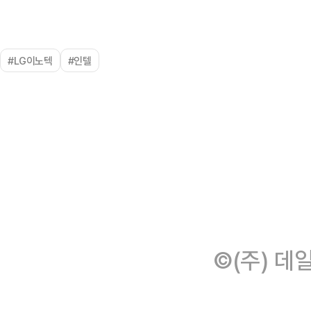
#LG이노텍
#인텔
©(주) 데