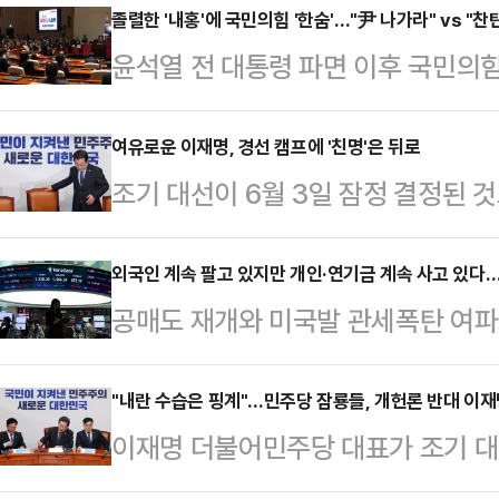
질적·절차적 요건을 갖추지 못한 계엄
졸렬한 '내홍'에 국민의힘 '한숨'…"尹 나가라" vs "찬
윤석열 전 대통령 파면 이후 국민의힘
등을 지시했다면 직권남용에 해당하는
도 채 남지 않은 조기대선을 앞두고
다. 또한 전문가들은 수사기관의 체
표에 맞서도 모자랄 판에 책임론이 
여유로운 이재명, 경선 캠프에 '친명'은 뒤로
해 혐의로 경찰의 구속영장 신청 가
조기 대선이 6월 3일 잠정 결정된 것
양새다.이에 당내 중립지대에 있단 
르면 경찰 비상계엄 특별수사단(특수
통령 후보 이재명) 기류 속에서 이
찬성)파와 반탄(탄핵 반대)파 모두 
행방해 혐의로 입건해 수사 …
을 보이고 있다. 이 대표는 경선 캠
외국인 계속 팔고 있지만 개인·연기금 계속
국민 시선에서 더 멀어질 것이란 우
공매도 재개와 미국발 관세폭탄 여파
까지 '중도확장성'을 부각할 것으로 
표는 7일 비상대책위원회의에서 윤 
있지만, 개인과 연기금은 매수 고삐를
대통령 권한대행 국무총리는 8일 오
오가는 데 대해 …
등 가능성과 주력 산업의 실적 개선 
"내란 수습은 핑계"…민주당 잠룡들, 개헌론 반대 이재명
정할 것으로 보인다. 이 대표는 빠르면
이재명 더불어민주당 대표가 조기 대
로 풀이된다.7일 한국거래소에 따르
의에서 당대표직 사퇴를 발표하고 곧
추진하자는 당내 잠룡들의 공통 제안
인은 2조985억원을 팔아치웠다. 역
다.'이재명 경…