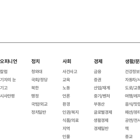
오피니언
정치
사회
경제
생활/문
칼럼
청와대
사건사고
금융
건강정보
기자의 눈
국회/정당
교육
증권
자동차/
기고
북한
노동
산업/재계
도로/교
시사만평
행정
언론
중기/벤처
여행/레
국방/외교
환경
부동산
음식/맛
정치일반
인권/복지
글로벌경제
패션/뷰
식품/의료
생활경제
공연/전
지역
경제일반
책
인물
종교