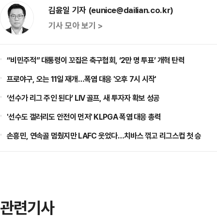
김윤일 기자 (eunice@dailian.co.kr)
기사 모아 보기 >
“비민주적” 대통령이 꼬집은 축구협회, ‘2만 명 투표’ 개혁 탄력
프로야구, 오는 11일 재개…폭염 대응 '오후 7시 시작'
‘선수가 리그 주인 된다’ LIV 골프, 새 투자자 확보 성공
'선수도 갤러리도 안전이 먼저' KLPGA 폭염 대응 총력
손흥민, 연속골 멈췄지만 LAFC 웃었다…치바스 꺾고 리그스컵 첫 승
관련기사