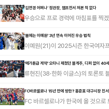
'김연경 어쩌나' 정관장, 챔프전서 져본 적 없다
우승으로 프로 경력에 마침표를 찍겠
획이 수포로 돌아갈 위기에 처했다.
린 도드람 2024-25시즌 V리그 
‘봄에는 이예원’ 3년 연속 이어진 우승 법칙
이예원(21)이 2025시즌 한국여자프
에서 정관장에 세트 스코어 2-3(20-25
승자로 등극했다.이예원은 6일 부산
로 패했다.이로써 2승 2패가 된 양 
2025 KLPGA ‘두산건설 위브 챔
‘메가톤급 계약’ 오타니 제쳤던 블게주, 디퍼 없이 40
육관에서 마지막 5차전 혈투를 펼치
류현진(38·한화 이글스)의 토론토
기록, 전날 선두 홍정민(-11)을 
생명이 유리할 것이라는 예상이 많았
로 주니어(26)가 잭팟을 터뜨렸다.7
퍼트로 우승 상금 2억 1600만원을
에 …
보도에 따르면, 게레로 주니어가 토론
FC바르셀로나 15년 만에 방한? 홍준표 대구시장 친서
동타를 이룬 상황에서 마지막 18번홀
FC 바르셀로나가 한국에 올 것으로
7320억원) 계약에 합의했다. 메디
8m로 한 번에 성공시키기에는 만만