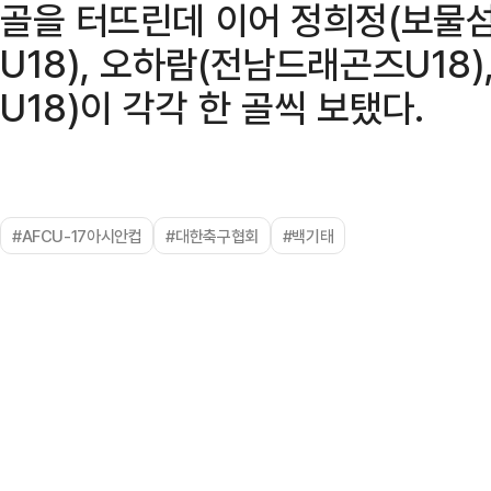
골을 터뜨린데 이어 정희정(보물섬
U18), 오하람(전남드래곤즈U18
U18)이 각각 한 골씩 보탰다.
#AFCU-17아시안컵
#대한축구협회
#백기태