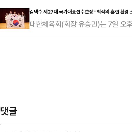
리가 명문구단 FC바르셀로나-대구F
다.내년부터 적용될 이 계약에 따라 
은 침…
로나 2025 아시아투어(한국, 일본
김택수 제27대 국가대표선수촌장 “최적의 훈련 환경 
토 유니폼을 입고 뛴다.올 시즌 종료
대한체육회(회장 유승민)는 7일 오
4월 말 체결하기로 했다”고 7일 알
로 주니어는 줄다리기 끝에 결국 장기
제27대 국가대표선수촌장 취임식을
아투어 일정으로 한국을 방문해 K리
존…
장은 국가대표 선수와 지도자로서의 
다. 그중 두 번째 경기를 치를 구단
한 스포츠 행정 역량을 두루 갖춘 인
대구광역시장은 “FC바르셀로나가 2
선수촌의 안정적 운영과 함께 선수 및
대구FC와 8월…
정이다.특히, 취임 이후에는 약 1년
담페초동계올림픽대회와 2026 아
해 선수들의 경기력 향상에 …
댓글