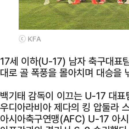
ⓒ KFA
17세 이하(U-17) 남자 축구대
대로 골 폭풍을 몰아치며 대승을 
백기태 감독이 이끄는 U-17 대표
우디아라비아 제다의 킹 압둘라 스
아시아축구연맹(AFC) U-17 아