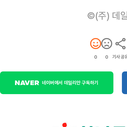
©(주) 데
기사 공
0
0
네이버에서 데일리안 구독하기