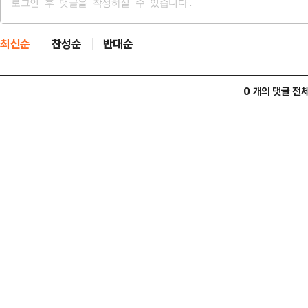
최신순
찬성순
반대순
0 개의 댓글 전