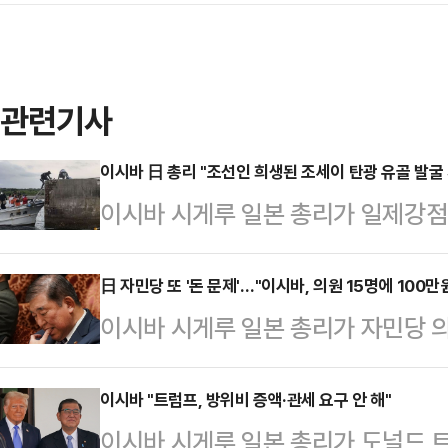
관련기사
이시바 日 총리 "조선인 희생된 조세이 탄광 유골 발굴 
이시바 시게루 일본 총리가 일제강점
유골 발굴과 관련해 정부 차원의 지
합뉴스 보도에 따르면 이시바 총리는
日 자민당 또 '돈 문제'…"이시바, 의원 15명에 100만
이시바 시게루 일본 총리가 자민당 의
민주당 오쓰바키 유코 의원의 질의에
상당의 상품권을 배포한 것으로 알려
토하겠다"며 "현장을 직접 보는 것이
총리의 비서는 지난 3일 총리 간담회
이시바 "트럼프, 방위비 증액·관세 요구 안 해"
득을 얻는다면 주저하지 않을 생각이
이시바 시게루 일본 총리가 도널드 
15명에게 인당 상품권 10만엔을 건
자체적으로 자금을 모아 위험을 무릅