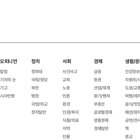
오피니언
정치
사회
경제
생활/문
칼럼
청와대
사건사고
금융
건강정보
기자의 눈
국회/정당
교육
증권
자동차/
기고
북한
노동
산업/재계
도로/교
시사만평
행정
언론
중기/벤처
여행/레
국방/외교
환경
부동산
음식/맛
정치일반
인권/복지
글로벌경제
패션/뷰
식품/의료
생활경제
공연/전
지역
경제일반
책
인물
종교