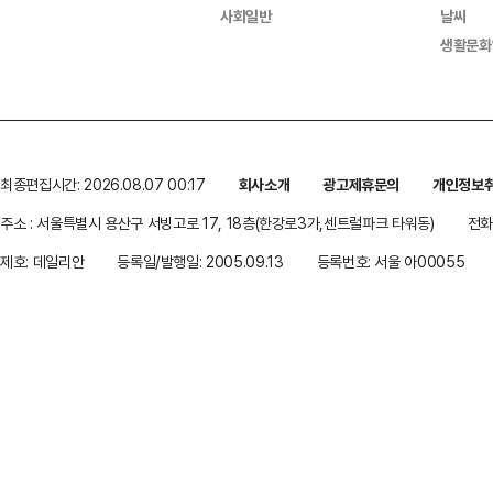
사회일반
날씨
생활문화
최종편집시간: 2026.08.07 00:17
회사소개
광고제휴문의
개인정보
주소 : 서울특별시 용산구 서빙고로 17, 18층(한강로3가,센트럴파크 타워동)
전화 
제호: 데일리안
등록일/발행일: 2005.09.13
등록번호: 서울 아00055