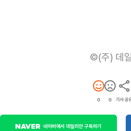
©(주) 데
기사 공
0
0
네이버에서 데일리안 구독하기