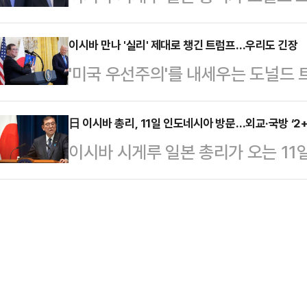
비에 대해 자국이 판단할 문제라 말
는 이날 오후 11시 20분 공저에서 
귀한 일이라고 평가한다…
(닛케이)에 따르면 이시바 총리는 전
이시바 만나 '실리' 제대로 챙긴 트럼프…우리도 긴장
품이었을 뿐 법적으로 문제가 없다”
'미국 우선주의'를 내세우는 도널드
는)어디까지나 일본이 결정하는 문제
다”고 말했다.아사히는 “일본 정치
에서 관세 정책과 방위비 분담 문제 
다”고 말했다. 그러면서 트럼프 대
품 거래는 …
다. 일본과 비슷한 처지에 놓인 우리
日 이시바 총리, 11일 인도네시아 방문…외교·국방 ‘2+
다.앞서 일본 정부는 2022년 안보
이시바 시게루 일본 총리가 오는 1
성이 커져 긴장감이 고조되고 있다.
1% 수준이던 방위비를 2027년 2
통령과 정상회담을 한다고 일본 니혼
시게루 일본 총리와 첫 정상회담을 갖
는 이날 회담에서 트럼…
이자이 신문은 이번 정상회담에서 양
가하겠단 의향을 여과 없이 드러냈다
‘2+2 회담’을 개최하는 데 합의할
할 것이고, 대부분 상호 관세(reciproc
출을 강화하는 가운데 일본과 인도네
또…
다고 분석했다.일본 정부는 정부 안전