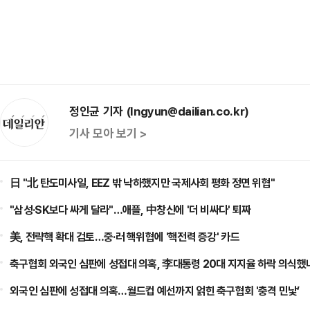
정인균 기자 (Ingyun@dailian.co.kr)
기사 모아 보기 >
日 "北 탄도미사일, EEZ 밖 낙하했지만 국제사회 평화 정면 위협"
"삼성·SK보다 싸게 달라"…애플, 中창신에 '더 비싸다' 퇴짜
美, 전략핵 확대 검토…중·러 핵위협에 '핵전력 증강' 카드
축구협회 외국인 심판에 성접대 의혹, 李대통령 20대 지지율 하락 의식했나
점화, 김민석 "과반 승리 가능성 99%" 등
외국인 심판에 성접대 의혹…월드컵 예선까지 얽힌 축구협회 '충격 민낯’