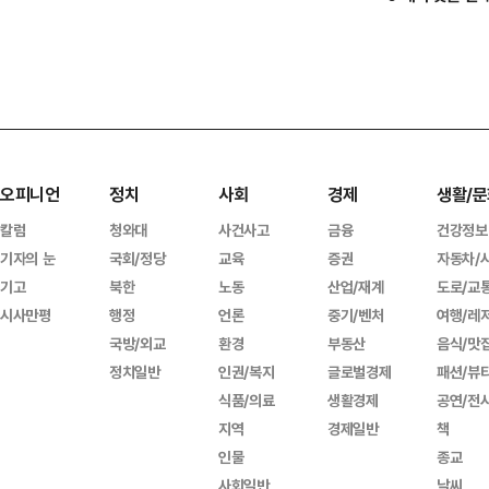
오피니언
정치
사회
경제
생활/문
칼럼
청와대
사건사고
금융
건강정보
기자의 눈
국회/정당
교육
증권
자동차/
기고
북한
노동
산업/재계
도로/교
시사만평
행정
언론
중기/벤처
여행/레
국방/외교
환경
부동산
음식/맛
정치일반
인권/복지
글로벌경제
패션/뷰
식품/의료
생활경제
공연/전
지역
경제일반
책
인물
종교
사회일반
날씨