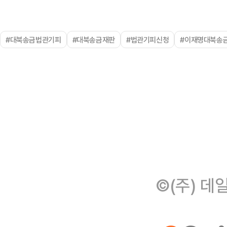
#대북송금법관기피
#대북송금재판
#법관기피신청
#이재명대북송
©(주) 데