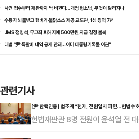
사건 접수부터 재판까지 싹 바뀐다…개정 형소법, 무엇이 달라지나
수용자 뇌물받고 햄버거·불닭소스 제공 교도관, 1심 징역 7년
JMS 정명석, 무고죄 피해자에 500만원 지급 결정 불복
대법 "尹 특활비 내역 공개 안돼…이미 대통령기록물 이관"
관련기사
[尹 탄핵인용] 법조계 "헌재, 전원일치 파면…헌법수
헌법재판관 8명 전원이 윤석열 전 
대해 법조계는 헌법수호를 통한 국민