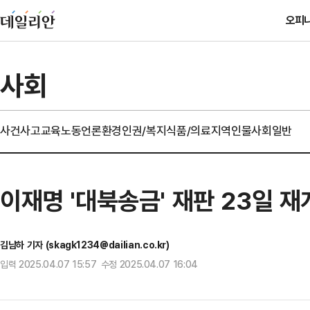
오피
사회
사건사고
교육
노동
언론
환경
인권/복지
식품/의료
지역
인물
사회일반
이재명 '대북송금' 재판 23일 
김남하 기자 (skagk1234@dailian.co.kr)
입력 2025.04.07 15:57 수정 2025.04.07 16:04