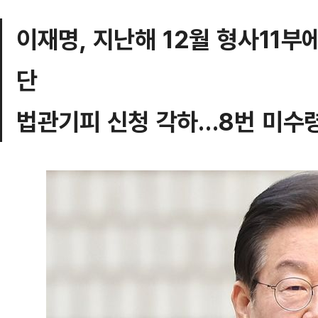
이재명, 지난해 12월 형사11부
단
법관기피 신청 각하…8번 미수령