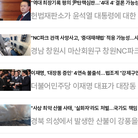
다만 탄핵소추 절차와 관련된 문제 
"역대 최장기록 평의 尹탄핵심판…'4대 4' 결론 가능성
헌법재판소가 윤석열 대통령에 대한 
여러 논의가 오갈 것으로 예상된다.4
시로 지정하면서 헌법재판관 8인의 
선고 결정문이 우려와 달리 국민 분
변론종결 이후 역대 최장시간 평의가
"NC파크 관객 사망사고, '중대재해법' 적용 가능성…
가 나온다. 재판관들이 전원일치로 
경남 창원시 마산회원구 창원NC파크
닌 인용 4, 기각 혹은 각하 4의 '4
모두 위법·위헌하다는 의견을 내며 
받던 20대 여성이 숨진 가운데 해
지 않다고 전망했다. 다만 일각에서는
문형배 헌법재판소장…
가 주목된다. 법조계에선 이번 사고
이재명, '대장동 증인' 4연속 불출석…법조계 "강제구
재법 개정 추진, 마은혁 헌법재판관 
더불어민주당 이재명 대표가 대장동
법이 적용될 수 있고, 이 경우 경영
가 진행되면서 일부 재판관이 의견을 
연속 네 차례 불출석했다. 재판부는
것으로 전망했다. 특히, 전문가들은
조계…
국회의원인 이 대표가 가진 '불체포특
"사상 최악 산불 사태, '실화자'라도 처벌…국가도 책임
리는 NC구단이 맡고 있어 시설물 
경북 의성에서 발생한 산불이 강풍을 
한지 검토해 보겠다고 밝혔다. 그러나
따라 책임주체가 달라질 것이라고 설
로 확대되면서 피해가 늘고 있는 가
인 절차 등을 진행하는 건 실질적으로
은 전날 창원NC파크 …