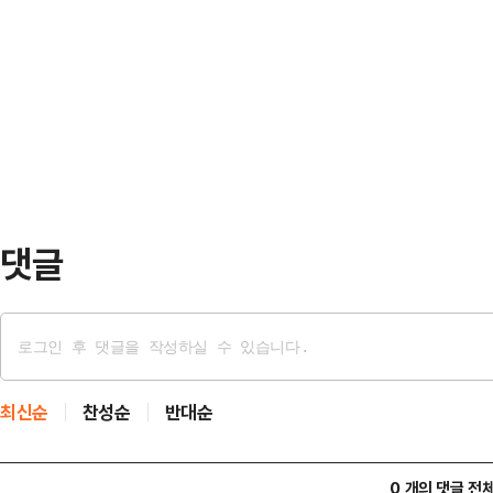
로 인한 불)가 원인인 것으로 추정되
계에 따르면 이 대표는 이날 서울중
우 3년 이하 징역 또는 3000만원 
심리로 열린 화천대유자산관리 대주
을 낸 경우 최대 7년 이상 15년 이
사 기획본부장 등 대장동 민…
문가들은 또한, 산불로 발생한 손해
국가 또한 관리 부실 등에 따른 책임
중앙…
댓글
최신순
찬성순
반대순
0 개의 댓글 전