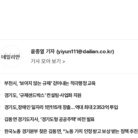
윤종열 기자 (yiyun111@dailian.co.kr)
기사 모아 보기 >
부천시, ‘보이지 않는 규제’ 걷어내는 적극행정 교육
경기도, ‘규제샌드박스’ 컨설팅·사업화 지원
경기도,장애인 일자리 1만115개 창출…역대 최대 2353억 투입
김동연 경기도지사, ‘경기도형 공공주택’ 비전 발표
한국노총 경기본부 찾은 김동연, “노동 가치 인정 받고 보상 받는 정책 추진