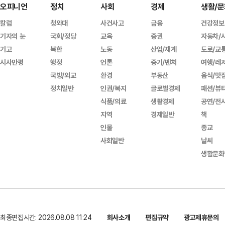
오피니언
정치
사회
경제
생활/문
칼럼
청와대
사건사고
금융
건강정보
기자의 눈
국회/정당
교육
증권
자동차/
기고
북한
노동
산업/재계
도로/교
시사만평
행정
언론
중기/벤처
여행/레
국방/외교
환경
부동산
음식/맛
정치일반
인권/복지
글로벌경제
패션/뷰
식품/의료
생활경제
공연/전
지역
경제일반
책
인물
종교
사회일반
날씨
생활문화
최종편집시간: 2026.08.08 11:24
회사소개
편집규약
광고제휴문의