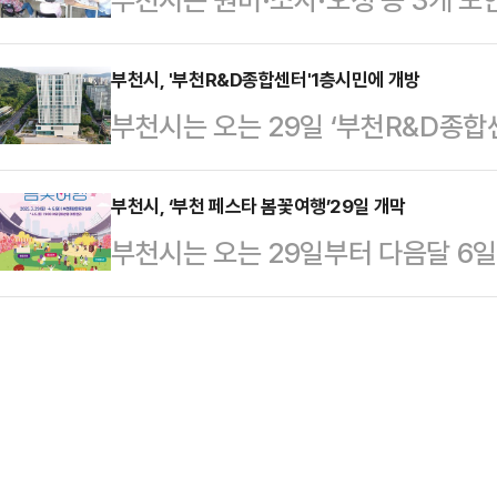
선해 지역 복지 현안 해결을 위한 공
소와 지역 대학의 위기를 극복하고, 
가’에서 모두 최고 등급인 ‘A등급’을
재원 시스템이다이날 출범식에서는 부
기 위해 추진되…
도 내 62개 노인복지관을 대상으로 
부천시, '부천R&D종합센터'1층시민에 개방
음 펀드’ 추진계획을 발표하고, 부
부천시는 오는 29일 ‘부천R&D종합센
년 주기로 진행된다.지난 2022년부
망재단, 부천시사회복지협의회)가 사
천페스타(B-festa) 봄꽃여행’축
준으로 △시설 및 환경 △재정 및 
기탁된 기부금은 부천시…
혔다.부천 춘의동에 있는 부천R&D종
부천시, ‘부천 페스타 봄꽃여행’29일 개막
리 보장 △시설 운영 전반 등 다양
부천시는 오는 29일부터 다음달 6
건물로 1층은 개방형 공간, 2~6층은
결과 부천시 원미·소사·오정노인복
산 일대에서 ‘부천 페스타(B-fest
구기관 입주 공간, 9~13층은 도
운영과 이용자…
혔다.부천 페스타는 부천의 다양한 
에게 개방하는 공간은 1층 개방형 특
행사다.봄꽃·가족(봄), 모험(여름),
다.1층 개방형 특화공간은 연면적 1
로 진행된다. ‘봄꽃여행’은 부천 페
째 시작이다.주요 프로그램은 △지