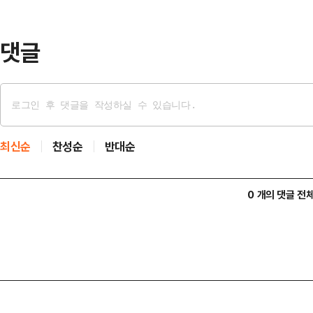
켓 △중소기업과 골목상권 전통시장
위조이 푸드트럭…
댓글
최신순
찬성순
반대순
0 개의 댓글 전