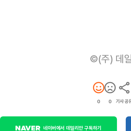
©(주) 데
기사 공
0
0
네이버에서 데일리안 구독하기