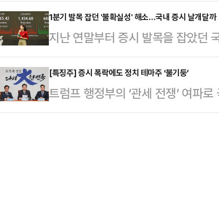
시가 기술주를 중심으로 상승하며 중
해 냉각 기회를 부여한다.우리 증시가
께 트럼프 행정부의 …
몰리고 있다. 단기간 급등에 조정 우
1분기 발목 잡던 '불확실성' 해소…국내 증시 날개달까
앞서 박근혜 전 대통령이 파면된 이
지난 연말부터 증시 발목을 잡았던 
과 경기부양책으로 인한 경제성장 기
대로 급등하고 코스피는 조기 대선전
다. 베일에 싸여있던 미국발 관세폭
한국예탁결제원에 따르면 최근 한 달(
향후 우리 증…
파면으로 국내 정치적 변수까지 일단
[특징주] 증시 폭락에도 정치 테마주 ‘불기둥’
이 가장 많이 순매수한 해외 주식 20
트럼프 행정부의 ‘관세 전쟁’ 여파로
확실성 변수들이 '터널의 끝'을 지나고
(약 84734만 달러), 15위(약 62
는 여전히 급등세를 보이고 있다.7일
적 전망이 배가되고 있다. 4일 한국
17분 현재 상지건설은 전 거래일 대비 
장보다 21.28포인트(0.86%) 내린
거래되고 있다. 상지건설은 이날 개
증시 여파로 하락 출발했던 주가는 
이재명 테마주인 일성건설(19.09%
파면 선…
(6.99%), 에이텍(5.44%), 형
다.보수 진영 대선 후보들의 테마주