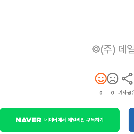
©(주) 데
기사 공
0
0
네이버에서 데일리안 구독하기