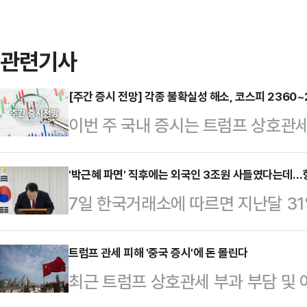
관련기사
[주간 증시 전망] 각종 불확실성 해소, 코스피 2360
이번 주 국내 증시는 트럼프 상호관
등으로 반등을 노릴 것으로 보인다.
열 전 대통령 파면 이후 국내 정치의
'박근혜 파면' 직후에는 외국인 3조원 사들였다는데…향
7일 한국거래소에 따르면 지난달 3
주 코스피지수 밴드로 2360~260
스피)과 코스닥시장을 합쳐 VI(변동
면 지난 4일 코스피 지수는 전 거래일 
전체 거래 가능한 종목(2천660개)의
트럼프 관세 피해 '중국 증시'에 돈 몰린다
2465.42에 거래를 마쳤다.지난주(
최근 트럼프 상호관세 부과 부담 및 
가격안정화 조치로 일시적으로 주가가
2532.15~2436.43포인트 사이