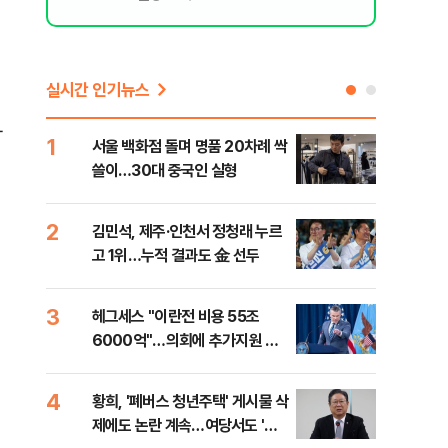
실시간 인기뉴스
하
1
6
서울 백화점 돌며 명품 20차례 싹
이번
쓸이…30대 중국인 실형
어스
2
7
김민석, 제주·인천서 정청래 누르
李,
고 1위…누적 결과도 金 선두
국민
李 
3
8
헤그세스 "이란전 비용 55조
[단
6000억"…의회에 추가지원 촉
1%
구
4
9
황희, '폐버스 청년주택' 게시물 삭
"정
제에도 논란 계속…여당서도 '내
도 