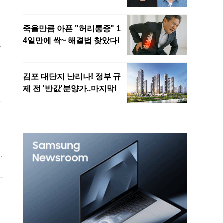
당
관
을
이
단
생
을