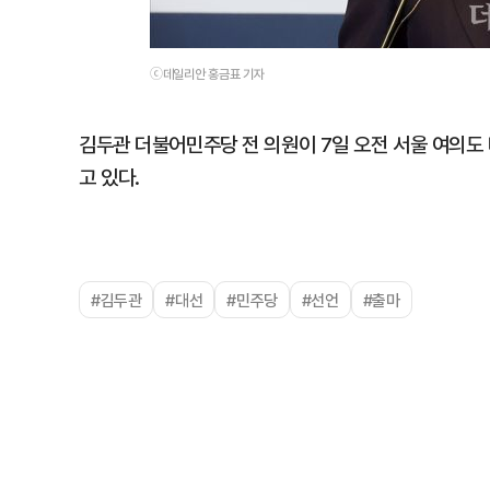
ⓒ데일리안 홍금표 기자
김두관 더불어민주당 전 의원이 7일 오전 서울 여의도
고 있다.
#김두관
#대선
#민주당
#선언
#출마