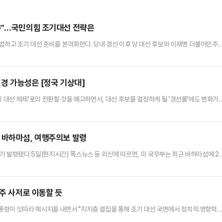
야"…국민의힘 조기대선 전략은
하고 조기 대선 준비를 본격화한다. 당내 경선 이후 당 대선 후보와 이재명 더불어민주
 힘쓸 것으로 보인다.국민의힘은 7일 비상대책위원회의에서 대선 후보 경선을 관리할 선
 의원총회를 잇따라 열며 조기 대선에 대한 의견을 모은 결과, 본격적인 '대선 체제'로 당
 '반(反)이재명'을 기치로 지지층을 결집하는 동시에 중도층으로 …
변경 가능성은 [정국 기상대]
기 대선 체제'로의 전환할 것을 예고하면서, 대선 후보를 결정하게 될 '경선룰'에도 변화가
당원 투표 50%, 일반 국민 여론조사 50%'를 유지하느냐, 이 비율을 조정하느냐가 핵심
할 것으로 보고, 경선룰에서 일반 국민 비중을 늘려야 한다는 주장이 나온다. 하지만 현행
만큼, 짧은 대선 기간 속에 급격한 경선룰의 변경…
 바하마섬, 여행주의보 발령
가 발령됐다.5일(현지시간) 폭스뉴스 등 외신에 따르면, 미 국무부는 최근 바하마섬에 2
'사전 주의(1단계), 강력한 주의(2단계), 자제(3단계), 금지(4단계)로 나뉜다.대서양과
. 700여 개의 섬으로 이루어진 바하마는 바닷속 화려한 산호초와 열대어 등 아름다운 
 성폭행 사건과 관광객, 주민들이 상어에 물리는 사고가…
번주 사저로 이동할 듯
통령이 잇따라 메시지를 내면서 "지지층 결집을 통해 조기 대선 국면에서 정치적 영향력
. 윤 전 대통령은 파면된 날에는 국민 전체에게, 6일에는 자신의 지지 모임인 '국민변호