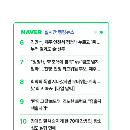
실시간 랭킹뉴스
6
전한 40세
김민석, 제주·인천서 정청래 누르고 1위…
천 2000
누적 결과도 金 선두
7
살인사건, 미
"정청래, 李 모욕에 침묵" vs "금도 넘지
실체는?
말라"…친명-친청 최고위원 후보, 제주서
격돌
8
최악의 폭염 지나갔지만 무더위는 계속…
1등 당첨지역
낮 최고 35도 [내일 날씨]
9
" 1등 5억
‘탄약 고갈 보도’에 격노한 트럼프 “유출자
색출하라”
10
 회장 수사…
장애인 밀쳐 숨지게 한 70대 간병인, 항소
심도 실형 면해