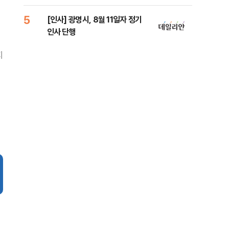
로남불' 비판
원 
5
10
[인사] 광명시, 8월 11일자 정기
[속
인사 단행
선거
리
지