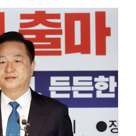
1
“다시 시청으로” 김선태에게 
충주시장의 재치 있는 제안…추
개
2
"숙련된 모습" 통영 60대女 
제로 갈 가능성 있나…범인의 
3
1236회 로또 1등 당첨번호
'12·18·21·29·34·38'번…
어디?
4
"출근길에 우연히 복권 샀는데…
원 당첨자 사연은?
5
경찰, 드라마 '김부장' 제작사
자본시장법 위반 의혹