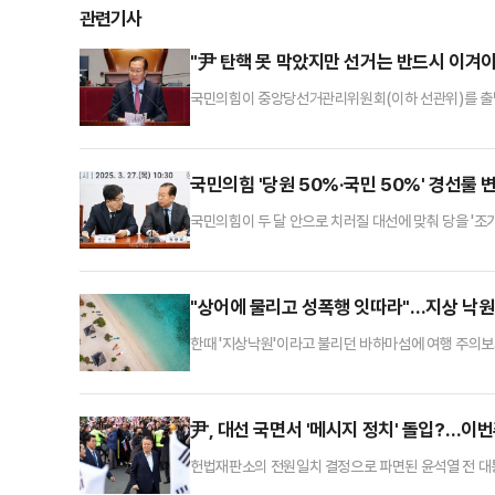
관련기사
"尹 탄핵 못 막았지만 선거는 반드시 이겨
국민의힘이 중앙당선거관리위원회(이하 선관위)를 출범
대표와의 진검승부를 고려해 특히 중도층 외연 확장에
위를 구성해 발표한다. 전날 4선 이상 중진 비상총회와
전환하기로 한 것이다.조기 대선 기간 동안 국민의힘은
국민의힘 '당원 50%·국민 50%' 경선룰 
국민의힘이 두 달 안으로 치러질 대선에 맞춰 당을 '조
있을지 여부가 주목을 받고 있다. 현재 당헌에 명시된 '
다.당 안팎에선 이번 대선에서 중도층 표심이 가장 중요
경선룰에서 더 유리한 경쟁 구도를 그리는 후보가 있는 
"상어에 물리고 성폭행 잇따라"…지상 낙원
한때 '지상낙원'이라고 불리던 바하마섬에 여행 주의보
계 여행 주의보를 발령했다. 미국 국무부의 여행 경보는 
카리브해 사이에 자리 잡은 바하마는 대표적인 휴양지다
태계가 잘 보존된 곳으로 유명하다.그러나 최근 잇따른
尹, 대선 국면서 '메시지 정치' 돌입?…이
헌법재판소의 전원일치 결정으로 파면된 윤석열 전 대
행사하려는 것 아니냐"는 해석이 정치권 안팎에서 나온다