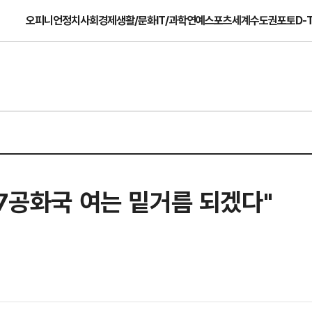
오피니언
정치
사회
경제
생활/문화
IT/과학
연예
스포츠
세계
수도권
포토
D-
제7공화국 여는 밑거름 되겠다"