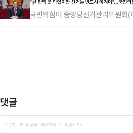
워를 보유한 한 누리꾼이 태국 방콕
"尹 탄핵 못 막았지만 선거는 반드시 이겨야"…국민의
조기 대선 대비 정국 구상에 몰두하는
국민의힘이 중앙당선거관리위원회(이
소셜미디어(SNS) 공유하면서 큰 
지난 4일 윤 전 대통령 파면 직후 
를 본격화한다. 당내 경선 이후 당
원 여성 관람객들이 대형 거울 앞에 
이지…
의 진검승부를 고려해 특히 중도층 
치는 모습이 담겨있다. 문제는 그 
은 7일 비상대책위원회의에서 대선 
울 앞 여성들을 보며 소변을 보는 모
표한다. 전날 4선 이상 중진 비상총
깥 풍경이 보이지만 …
대한 의견을 모은 결과, 본격적인 '
기 대선 기간 동안 국민의힘은 '반(
시에 중도층으로 …
댓글