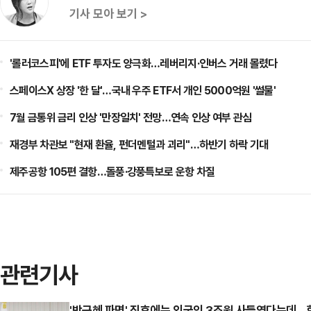
기사 모아 보기 >
'롤러코스피'에 ETF 투자도 양극화…레버리지·인버스 거래 몰렸다
스페이스X 상장 '한 달'…국내 우주 ETF서 개인 5000억원 '썰물'
7월 금통위 금리 인상 '만장일치' 전망…연속 인상 여부 관심
재경부 차관보 "현재 환율, 펀더멘털과 괴리"…하반기 하락 기대
제주공항 105편 결항…돌풍·강풍특보로 운항 차질
관련기사
'박근혜 파면' 직후에는 외국인 3조원 사들였다는데…향