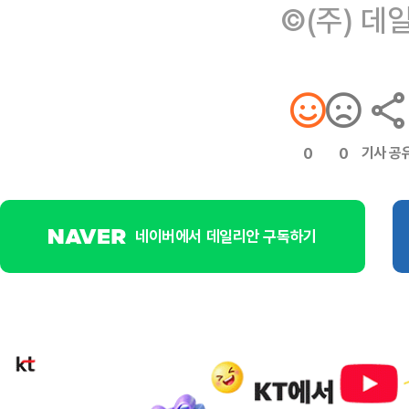
©(주) 데
기사 공
0
0
네이버에서 데일리안 구독하기