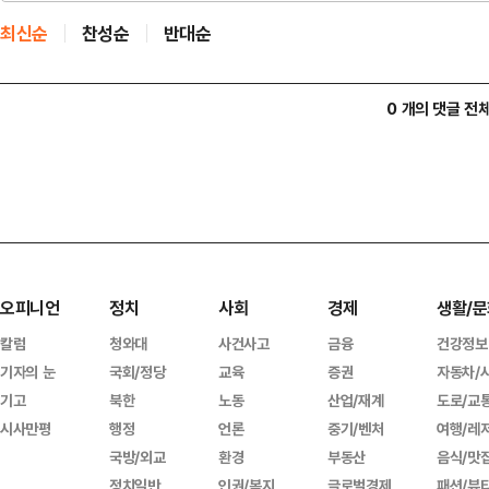
최신순
찬성순
반대순
0 개의 댓글 전
오피니언
정치
사회
경제
생활/문
칼럼
청와대
사건사고
금융
건강정보
기자의 눈
국회/정당
교육
증권
자동차/
기고
북한
노동
산업/재계
도로/교
시사만평
행정
언론
중기/벤처
여행/레
국방/외교
환경
부동산
음식/맛
정치일반
인권/복지
글로벌경제
패션/뷰