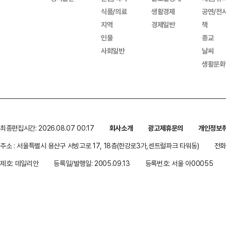
식품/의료
생활경제
공연/전
지역
경제일반
책
인물
종교
사회일반
날씨
생활문화
최종편집시간: 2026.08.07 00:17
회사소개
광고제휴문의
개인정보
주소 : 서울특별시 용산구 서빙고로 17, 18층(한강로3가,센트럴파크 타워동)
전화 
제호: 데일리안
등록일/발행일: 2005.09.13
등록번호: 서울 아00055