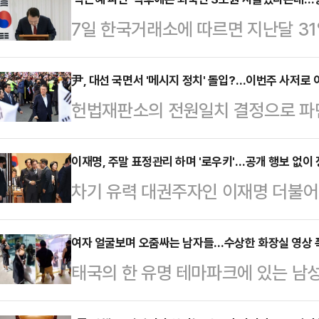
7일 한국거래소에 따르면 지난달 3
스피)과 코스닥시장을 합쳐 VI(변동
전체 거래 가능한 종목(2천660개)의
尹, 대선 국면서 '메시지 정치' 돌입?…이번주 사저로 
헌법재판소의 전원일치 결정으로 파
가격안정화 조치로 일시적으로 주가가
를 내면서 "지지층 결집을 통해 조
해 냉각 기회를 부여한다.우리 증시가
려는 것 아니냐"는 해석이 정치권 안
이재명, 주말 표정관리 하며 '로우키'…공개 행보 없이
앞서 박근혜 전 대통령이 파면된 이
차기 유력 대권주자인 이재명 더불어
에는 국민 전체에게, 6일에는 자신의
대로 급등하고 코스피는 조기 대선전
후 첫 주말 '조용한 행보'를 보이며 
를 전달했다.윤석열 전 대통령은 6일
향후 우리 증…
대통령 파면 사태임에도 불구하고, 자
여자 얼굴보며 오줌싸는 남자들…수상한 화장실 영상 폭
민변호인단'에 "늘 여러분 곁을 지키
태국의 한 유명 테마파크에 있는 남성
향을 미칠 수 있다는 판단이 영향을 
"국민변호인단 여러분, 나라의 엄중
우스차이나모닝포스트(SCMP)에 따
대권주자 중 선두를 달리고 있는 이재
를 위해 싸운 …