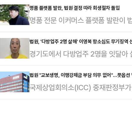
트가 이승기를 상대로 낸 채무부존재
명품 플랫폼 발란, 법원 결정 따라 회생절차 돌입
흥공사 비상임이사를 지낸 정지환씨를
명품 전문 이커머스 플랫폼 발란이 
8000만원을 지급하라”며 “나머지 
신위원장과 김태규 부위원장 '2인 체
간다.4일 업계에 따르면 서울회생법
두 기각한다”고 판결했다.이승기와 
한 건 위법…
발란에 대한 회생절차 개시를 결정했
법원, '다방업주 2명 살해' 이영복 항소심도 무기징역 
두고 갈등을 빚고 있다. 이승기는 데
경기도에서 다방업주 2명을 잇달아 살
27일까지다.법원은 발란이 사업 초
서 음원 사용료를 일절 받지 못했다
서도 무기징역을 선고 받았다.3일 
영업적자가 누적됐다고 판단했다. 여기
지급 정산금 및 지연이자 …
부(이재신·정현경·이상호 부장판사)
법원 "교보생명, 이행강제금 부담 의무 없어"…풋옵션
위메프)’의 정산 지연 사태로 이커머
국제상업회의소(ICC) 중재판정부가
살인) 혐의로 구속기소 된 이영복에
발란 역시 거래 규모가 줄고 매출 감
제금 결정에 대해 법원이 무효 판결을
내용과 결과의 중대성, 피해자들의 피
자 유치를 진행했지…
모펀드와의 협상에서 유리한 위치를 
형의 선고 기준, 다른 중대 범죄 사
면 서울중앙지방법원은 신 회장이 제
선고한 무기징역형은 적절하다는 게