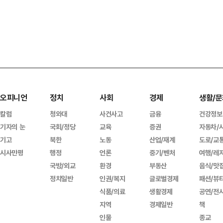
오피니언
정치
사회
경제
생활/문
칼럼
청와대
사건사고
금융
건강정보
기자의 눈
국회/정당
교육
증권
자동차/
기고
북한
노동
산업/재계
도로/교
시사만평
행정
언론
중기/벤처
여행/레
국방/외교
환경
부동산
음식/맛
정치일반
인권/복지
글로벌경제
패션/뷰
식품/의료
생활경제
공연/전
지역
경제일반
책
인물
종교