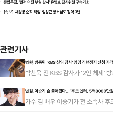
종합특검, '관저 이전 부실 감사' 유병호 감사위원 구속기소
[속보] '채상병 순직 책임' 임성근 항소심도 징역 3년
관련기사
법원, 방통위 'KBS 신임 감사' 임명 집행정지 신청 기
박찬욱 전 KBS 감사가 '2인 체제'
결에 반발해 집행정지 신청을 냈으나
르면 서울행정법원 행정11부(김준영
법원, 이승기 손 들어줬다…“후크 엔터, 5억8000만원
가수 겸 배우 이승기가 전 소속사 
를 상대로 낸 신임 KBS 감사 임명
했다.서울중앙지법 민사합의20부(
지난 2월28일 박 전 감사 후임으로