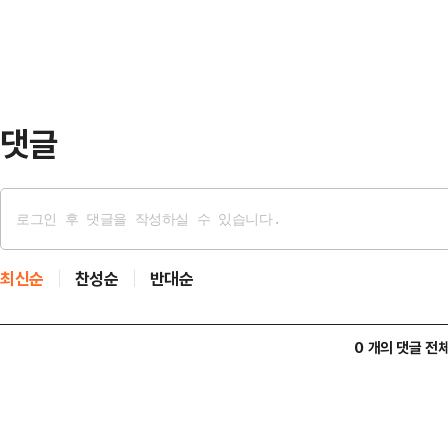
구 소송'에서 원고 승소 판결 했다.
2023년 12월…
내 민사집행법상 강제집행 요건을 충
정하지 않았다. 이번 판결로 ICC가
금에 대해 신 회장 측…
댓글
최신순
찬성순
반대순
0 개의 댓글 전