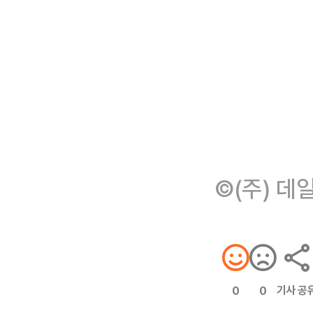
©(주) 데
기사 공
0
0