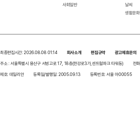
사회일반
날씨
생활문화
최종편집시간: 2026.08.08 01:14
회사소개
편집규약
광고제휴문의
주소 : 서울특별시 용산구 서빙고로 17, 18층(한강로3가,센트럴파크 타워동)
전화 
제호: 데일리안
등록일/발행일: 2005.09.13
등록번호: 서울 아00055