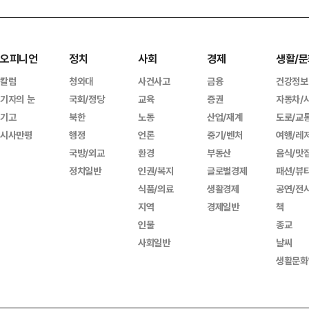
오피니언
정치
사회
경제
생활/문
칼럼
청와대
사건사고
금융
건강정보
기자의 눈
국회/정당
교육
증권
자동차/
기고
북한
노동
산업/재계
도로/교
시사만평
행정
언론
중기/벤처
여행/레
국방/외교
환경
부동산
음식/맛
정치일반
인권/복지
글로벌경제
패션/뷰
식품/의료
생활경제
공연/전
지역
경제일반
책
인물
종교
사회일반
날씨
생활문화