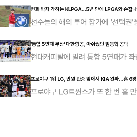
‘2025 신한 SOL뱅크 KBO리그’
변화 박차 가하는 KLPGA…5년 만에 LPGA와 손잡나
처리한 뒤 봄을 내야 땅볼 유도하며 
선수들의 해외 투어 참가에 ‘선택권
졌지만, 문현빈 연타석 홈런으로 짜릿
마친 사사키는 4회 볼넷 1개 내주긴
(KLPGA)가 또 한 번 규정을 손질
끊었다. 시즌 4승8패.팀타율 1할대
다.5…
지난 4일 2개의 규정 변화 및 한 
‘통합 5연패 무산’ 대한항공, 아쉬웠던 임동혁 공백
던 한화는 홈런 3개를 쏘아 올린 화
현대캐피탈에 밀려 통합 5연패가 좌
시드권 부여 기준 신설 및 개정과 관
판한 류현진이 삼성 타선을 막지 못하
무)의 공백이 유독 아쉬운 올 시즌
부여 기준을 신설해 오랜 기간 협회
점으로 부…
서 펼쳐진 ‘도드람 2024-25 V리
프로야구 1위 LG, 만원 관중 앞에서 KIA 완파…홈 6
를 제공한다는 방침이다.신설된 시드
프로야구 LG트윈스가 또 한 번 홈 
차전에서 현대캐피탈에 세트스코어 1-3(
생활을 이어가고자 하는 선수들이 챔
를 질주했다.LG는 4일 서울 잠실구장
로 패했다.이로써 대한항공은 챔피언
년 간의 공…
즈와 홈 경기에서 8-2로 승리했다.이
패했다.대한항공은 2020-21시즌부
승(1패)째를 거뒀다. LG가 개막 후
4연패라는 대기록을 썼다.통합 5연패