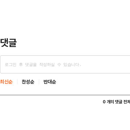
이다.LG는 5선발 송승기가 1회초 
불안하게 출발했지만 곧바로 1회말 공
상대로 2점을 뽑아내 빠르게 승부의
댓글
최신순
찬성순
반대순
0 개의 댓글 전