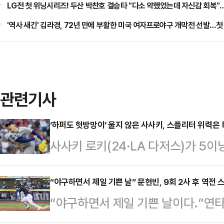
LG전 첫 위닝시리즈! 두산 박찬호 결승타 "다소 약했었는데 자신감 회복"
'역사 새긴' 김라경, 72년 만에 부활한 미국 여자프로야구 개막전 선발…첫
관련기사
‘하퍼도 헛방망이’ 울지 않은 사사키, 스플리터 위력은
사사키 로키(24·LA 다저스)가 5
확인했다.사사키는 6일(한국시각)
펼쳐진 ‘2025 메이저리그(MLB)’
“야구하면서 제일 기쁜 날” 문현빈, 9회 2사 후 역전
“야구하면서 제일 기쁜 날이다.”연타
3피안타 2볼넷 4탈삼진 1실점으로
한화 이글스)의 소감이다.한화는 5
불안했다. 연속 안타를 맞고 무사 2