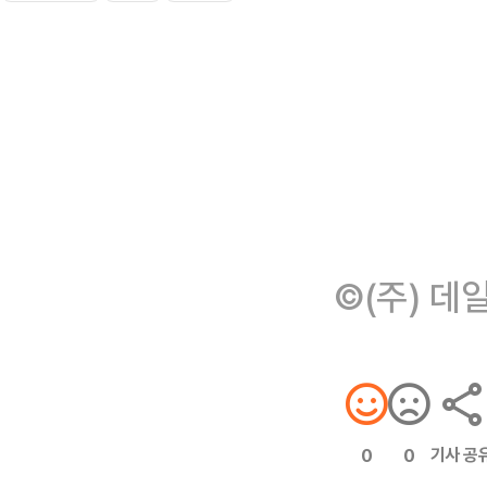
©(주) 데
기사 공
0
0