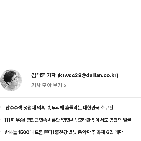
김태훈 기자 (ktwsc28@dailian.co.kr)
기사 모아 보기 >
'압수수색·성접대 의혹' 송두리째 흔들리는 대한민국 축구판
111회 우승! 영암군민속씨름단 ‘영민씨’, 모래판 밖에서도 영암의 얼굴
밤하늘 1500대 드론 뜬다! 홍천강 별빛 음악 맥주 축제 6일 개막