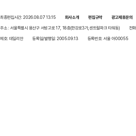
최종편집시간: 2026.08.07 13:15
회사소개
편집규약
광고제휴문의
주소 : 서울특별시 용산구 서빙고로 17, 18층(한강로3가,센트럴파크 타워동)
전화 
제호: 데일리안
등록일/발행일: 2005.09.13
등록번호: 서울 아00055