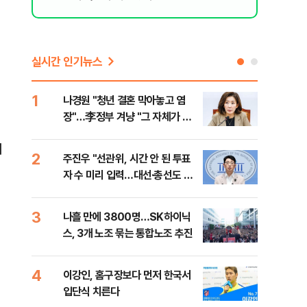
실시간 인기뉴스
1
6
나경원 "청년 결혼 막아놓고 염
후티
장"…李정부 겨냥 "그 자체가 결
설 
혼 페널티"
머
2
7
주진우 "선관위, 시간 안 된 투표
이란
자 수 미리 입력…대선·총선도 수
병력
사해야"
3
8
나흘 만에 3800명…SK하이닉
추미
스, 3개 노조 묶는 통합노조 추진
못 
틀 
4
9
이강인, 홈구장보다 먼저 한국서
치매
입단식 치른다
20