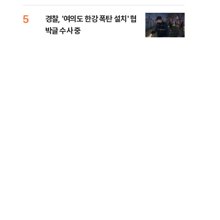
인 
5
10
경찰, '여의도 한강 폭탄 설치' 협
민주
박글 수사 중
리…
들께