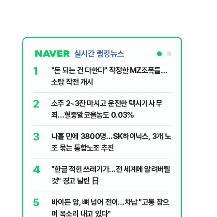
실시간 랭킹뉴스
1
6
"돈 되는 건 다한다" 작정한 MZ조폭들…
인천서 엄
소탕 작전 개시
지 않냐"
2
7
소주 2~3잔 마시고 운전한 택시기사 무
변동성 잦
죄…혈중알코올농도 0.03%
6000~
3
8
나흘 만에 3800명…SK하이닉스, 3개 노
평산책방 
조 묶는 통합노조 추진
63만명 
4
9
"한글 적힌 쓰레기가…전 세계에 알려버릴
이력서에
것" 경고 날린 日
前직원 
5
10
바이든 암, 뼈 넘어 전이…차남 "고통 참으
"X돌았네
며 목소리 내고 있다"
기'…인천