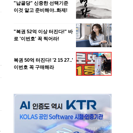
통
로
보
지
로