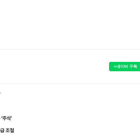
+네이버 구독
장
‘주식’
완급 조절