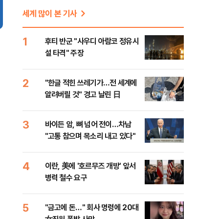
세계 많이 본 기사
1
후티 반군 "사우디 아람코 정유시
설 타격" 주장
2
"한글 적힌 쓰레기가…전 세계에
알려버릴 것" 경고 날린 日
3
바이든 암, 뼈 넘어 전이…차남
"고통 참으며 목소리 내고 있다"
4
이란, 美에 '호르무즈 개방' 앞서
병력 철수 요구
5
"금고에 돈…" 회사 명령에 20대