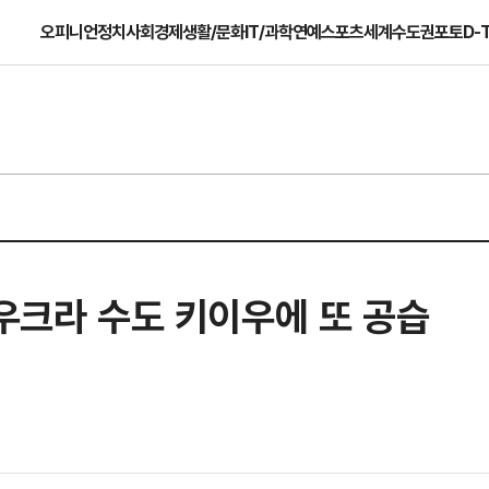
오피니언
정치
사회
경제
생활/문화
IT/과학
연예
스포츠
세계
수도권
포토
D-
 우크라 수도 키이우에 또 공습