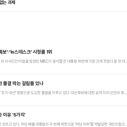
 없는 과제
보’·‘뉴스데스크’ 시청률 1위
권과 사사건건 마찰을 빚었던 MBC가 윤석열 전 대통령 파면에 가장 크게 웃었다.윤 전 대
 프로그램의 시청률이 모두 타 방송사에 비해 압도적인 수치를 보였다.5일 시청률 조사회사
재판소가 윤 전 대통령 파면 결정을 내리던 시간대의 MBC ‘뉴스특보’는 전국 가구 기준으
. 같은 시간대 KBS ‘뉴스특보’는 3.7%…
한 물결 막는 걸림돌 있나
'조기 대선' 방향으로 도도한 물결을 이루고 있다. 대선후보에 대한 공개 지지 선언과 후
채울 것도 없이 바로 대선후보 경선을 공론화하며 전열을 가다듬어야 한다는 목소리가 높아
그 무엇이든 걸림돌로 보고 징치(懲治)해야 한다는 지적이다.5일 정치권에 따르면 함경우 국
훈 전 대표를 국민의힘의 대선후보로 공개 지지 선언을 했다…
 이유 '5가지'
깍 흐르고 있다. 자당 배출 대통령의 두 번째 파면으로 '여당 지위'를 박탈당한 국민의힘으