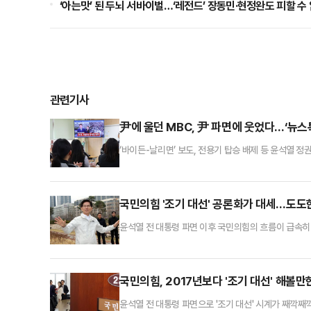
‘아는맛’ 된 두뇌 서바이벌…‘레전드’ 장동민·현정완도 피할 수
관련기사
尹에 울던 MBC, 尹 파면에 웃었다…‘뉴스특
‘바이든-날리면’ 보도, 전용기 탑승 배제 등 윤석열 정
령이 파면된 지난 4일 MBC에서 편성한 뉴스, 교양
닐슨코리아의 집계를 보면 4일 오전 11시 22분 헌법
지상파 3사 가운데 가장 높은 8.1%의 시청률을 기록했다
국민의힘 '조기 대선' 공론화가 대세…도도
윤석열 전 대통령 파면 이후 국민의힘의 흐름이 급속히 
본인의 출마 시사 발언까지 나왔다.이에 '3일장'을 
고 있다. 반면 '조기 대선'에 지장을 주는 요소라면 
민의힘 전 조직부총장은 전날 밤 페이스북을 통해 한동
국민의힘, 2017년보다 '조기 대선' 해볼만한
윤석열 전 대통령 파면으로 '조기 대선' 시계가 째깍째