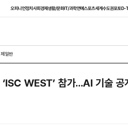
오피니언
정치
사회
경제
생활/문화
IT/과학
연예
스포츠
세계
수도권
포토
D-
경제일반
ISC WEST’ 참가...AI 기술 공