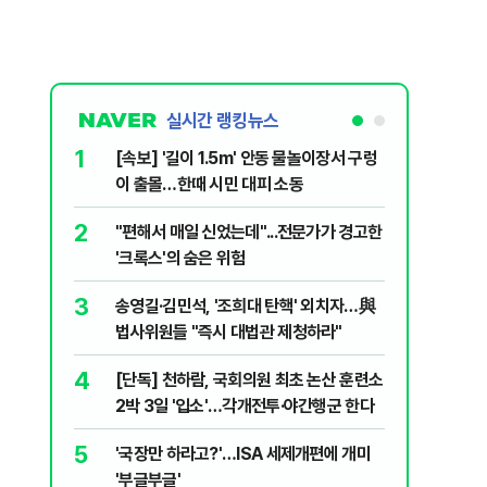
실시간 랭킹뉴스
1
6
[속보] '길이 1.5m' 안동 물놀이장서 구렁
'7번째 
이 출몰…한때 시민 대피 소동
한투·한화 
2
7
"편해서 매일 신었는데"...전문가가 경고한
李대통령,
'크록스'의 숨은 위험
의…"과감
3
8
송영길·김민석, '조희대 탄핵' 외치자…與
박지원이 
법사위원들 "즉시 대법관 제청하라"
함께한 김
4
9
[단독] 천하람, 국회의원 최초 논산 훈련소
정청래 "
2박 3일 '입소'…각개전투·야간행군 한다
민석 "자
5
10
'국장만 하라고?'…ISA 세제개편에 개미
[데일리 
'부글부글'
민...홈