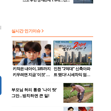
스코 후판 상계관세 1%대…천하
람, 의원 최초 논산훈련소 2박3일
'입소'
지