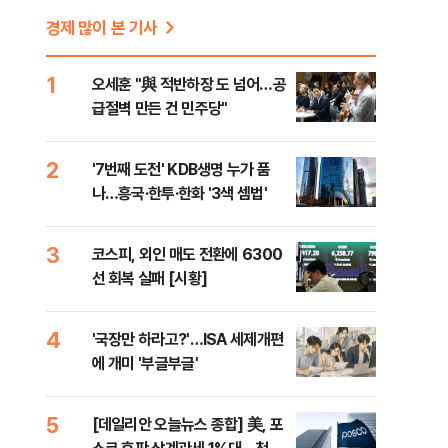
경제 많이 본 기사
1
오세훈 "與 적반하장 도 넘어…공
급절벽 만든 건 민주당"
2
'7번째 도전' KDB생명 누가 품
나…흥국·한투·한화 '3색 셈법'
3
코스피, 외인 매도 전환에 6300
선 회복 실패 [시황]
4
'국장만 하라고?'…ISA 세제개편
에 개미 '부글부글'
5
[데일리안 오늘뉴스 종합] 美, 포