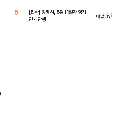
5
10
[인사] 광명시, 8월 11일자 정기
'7
인사 단행
나…
솔