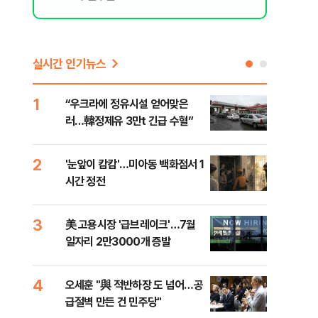
실시간 인기뉴스
1
6
“우크라에 정유시설 얻어맞은
코스
러…韓정제유 3만t 긴급 수혈”
선 
2
7
'눈앞이 캄캄'…미아동 백화점서 1
[단
시간 정전
산 
전투
3
8
美 고용시장 '급브레이크'…7월
'국
일자리 2만3000개 증발
에 
4
9
오세훈 "與 적반하장 도 넘어…공
[내
급절벽 만든 건 민주당"
나기