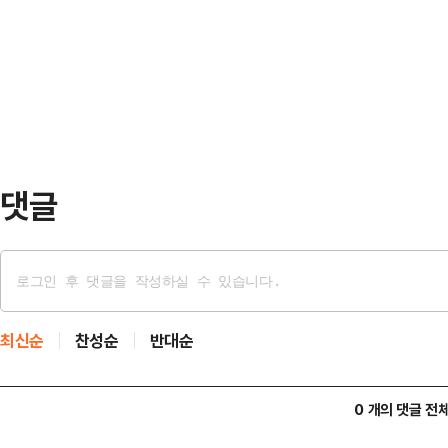
밝혔다.찾아가는 보상민원서비스는 
시히카리 308, 추청 417), 국내 품
토지 및 물건 등에 대한 보상 절차를
됐다.전문감정평가기관의 공정하고 
금에 대해 토지 소유자 및 관계인과 
서비스다. 감정평가액 산출 결과 총 
댓글
최신순
찬성순
반대순
0 개의 댓글 전