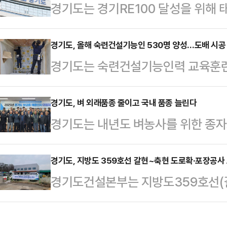
경기도는 경기RE100 달성을 위해 
서 지역 여건에 맞는 다양한 아이디
저금리 융자지원을 시행한다고 6일
추진하는 것이 특징이다.‘경기 더드
200kW 이하 발전사업자로 한국에
경기도, 올해 숙련건설기능인 530명 양성…도배 시공
을 통해 제공하는 맞춤형 지역관리
경기도는 숙련건설기능인력 교육훈련
은 모듈과 인버터를 설치하고, 지난해
원센터, 마을조합, 기업 등이 연계해 
건설기능인 530명 양성한다고 5
고수리를 완료한 경우다.사업자는 총 
및 공공시설 관리 등…
에어컨 설치 △가구시공기사 양성 △도
경기도, 벼 외래품종 줄이고 국내 품종 늘린다
하나은행을 통해 1.8%의 저금리로 
경기도는 내년도 벼농사를 위한 종자
전문학교(광주 소재) 등 5개 협력
금 소진 시까지 순차적으로 진행된다
생산·공급계획’을 수립하고 본격 시
공 △도장 △배관 등 주요 직종으로 
도는 2030년까지 신재생…
방침을 반영해 외래품종을 줄이고 국
경기도, 지방도 359호선 갈현~축현 도로확·포장공사
기술인 양성과정을 7일 시작으로 순
경기도건설본부는 지방도359호선(
총 2247톤을 생산해 2100톤을 내
고용 문제 해결을 위해 △남양주시에
사업추진과 주민 교통편의를 위해 오
2050톤은 도내에서, 50톤은 강원·
타일·방수 등 116명 등…
농협자재센터에서 ‘찾아가는 북부도
으로 구성된다.지난해 생산계획량은 총