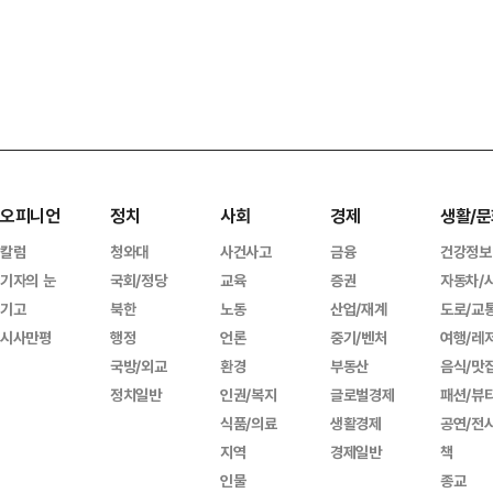
오피니언
정치
사회
경제
생활/문
칼럼
청와대
사건사고
금융
건강정보
기자의 눈
국회/정당
교육
증권
자동차/
기고
북한
노동
산업/재계
도로/교
시사만평
행정
언론
중기/벤처
여행/레
국방/외교
환경
부동산
음식/맛
정치일반
인권/복지
글로벌경제
패션/뷰
식품/의료
생활경제
공연/전
지역
경제일반
책
인물
종교