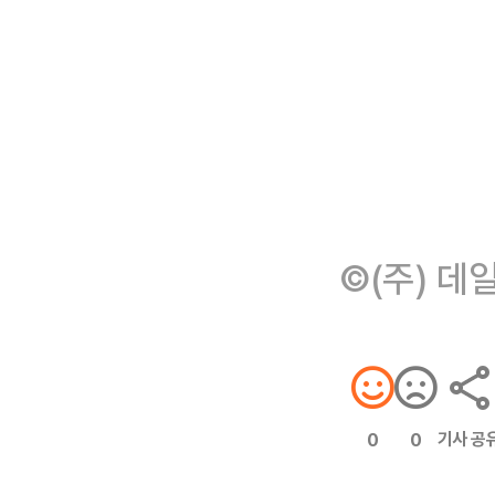
©(주) 데
기사 공
0
0