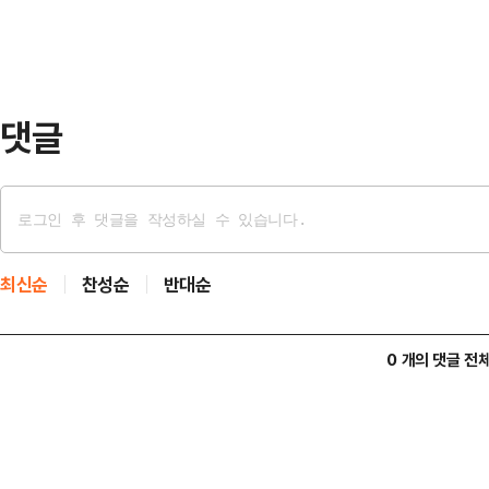
거, 조작된 증거, 회유에 의한 증거
다"고 밝혔다.김 의원은 "대통령에 
당연한 것"이라며 …
댓글
최신순
찬성순
반대순
0 개의 댓글 전