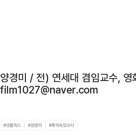
양경미 / 전) 연세대 겸임교수, 
film1027@naver.com
#넷플릭스
#양경미
#폭싹속았수다