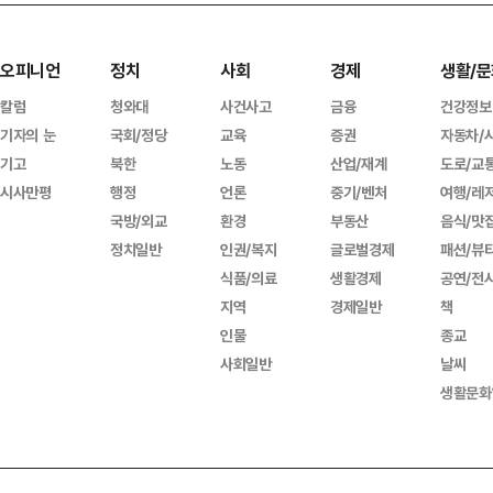
오피니언
정치
사회
경제
생활/문
칼럼
청와대
사건사고
금융
건강정보
기자의 눈
국회/정당
교육
증권
자동차/
기고
북한
노동
산업/재계
도로/교
시사만평
행정
언론
중기/벤처
여행/레
국방/외교
환경
부동산
음식/맛
정치일반
인권/복지
글로벌경제
패션/뷰
식품/의료
생활경제
공연/전
지역
경제일반
책
인물
종교
사회일반
날씨
생활문화