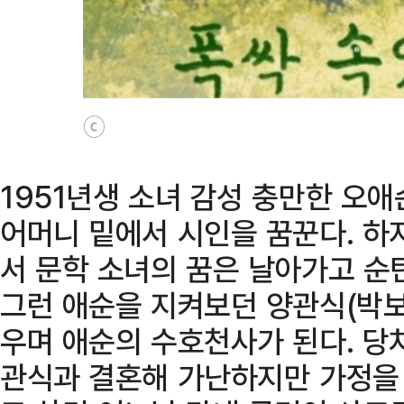
ⓒ
1951년생 소녀 감성 충만한 오
어머니 밑에서 시인을 꿈꾼다. 하
서 문학 소녀의 꿈은 날아가고 순
그런 애순을 지켜보던 양관식(박보
우며 애순의 수호천사가 된다. 당
관식과 결혼해 가난하지만 가정을 