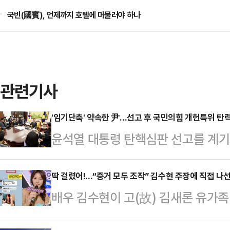
국빈(國賓), 언제까지 호텔에 머물러야 하나
관련기사
'임기단축' 약속한 尹…선고 후 국민의힘 개헌특위 탄
윤석열 대통령 탄핵심판 선고를 계기로 
력을 받을지 주목된다. 기각 시에는
개헌에 착수하겠다고 국민과 약속한 
딱 걸렸어!...“증거 모두 조작” 김수현 주장에 직접 나
배우 김수현이 고(故) 김새론 유가
인용 시에는 '60일 초단기 대선'이
주장하자 누리꾼들이 조작이 아님을 
큼 집권여당의 바람처럼 개헌을 적극