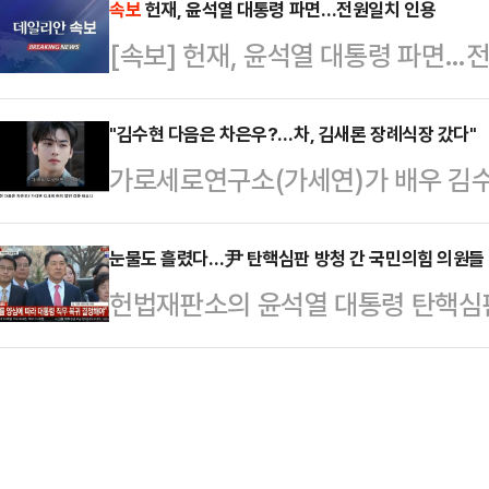
김수현은 서울 마포구 스탠포드호텔
속보
헌재, 윤석열 대통령 파면…전원일치 인용
나오고 있다.3일 정치권에 따르면 지
[속보] 헌재, 윤석열 대통령 파면…
년자였던 시절에는 교제하지 않았다. 
전 출범한 국민의힘 헌법개정특별위원
헤어지게 됐다”고 말했다.이어 김수
통령 탄핵…
"김수현 다음은 차은우?…차, 김새론 장례식장 갔다"
가족이 공개했던 사진, 영상, 카카오
가로세로연구소(가세연)가 배우 김수
강조했다.이에 가세연 측은 기자회견
가운데, 유튜버 이진호가 김세의 대
화를 디지털 포렌식…
다.3일 이진호는 자신의 유튜브 채널
눈물도 흘렸다…尹 탄핵심판 방청 간 국민의힘 의원들 
헌법재판소의 윤석열 대통령 탄핵심
차은우? 가세연 김세의 허위 발언 검
이 헌재에 기각·각하를 촉구했다. 
진호는 고(故) 김새론의 장례식에 차
기도 했다.김기현 의원은 4일 서울
본적인 사실 확인조차 안 하는 인물이
"이제 헌재가 헌법과 법률과 양심에
됐다"라고 입을 열었다.이어 "차은우
할 때가 다가왔다"며 "그동안의 심리
된 첫날 저녁부터 …