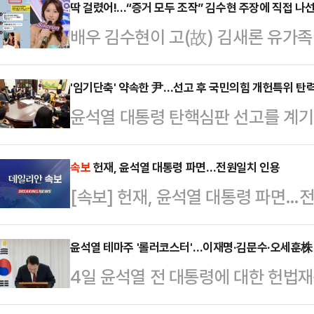
딱 걸렸어!...“증거 모두 조작” 김수현 주장에 직접 나
배우 김수현이 고(故) 김새론 유가
주장하자 누리꾼들이 조작이 아님을 
김수현은 서울 마포구 스탠포드호텔
'임기단축' 약속한 尹…선고 후 국민의힘 개헌특위 탄
윤석열 대통령 탄핵심판 선고를 계기로 
년자였던 시절에는 교제하지 않았다. 
력을 받을지 주목된다. 기각 시에는
헤어지게 됐다”고 말했다.이어 김수
개헌에 착수하겠다고 국민과 약속한 
속보
헌재, 윤석열 대통령 파면…전원일치 인용
가족이 공개했던 사진, 영상, 카카오
[속보] 헌재, 윤석열 대통령 파면…
인용 시에는 '60일 초단기 대선'이
강조했다.이에 가세연 측은 기자회견
큼 집권여당의 바람처럼 개헌을 적극
화를 디지털 포렌식…
윤석열 테마주 '롤러코스터'…이재명·김문수·오세훈株
나오고 있다.3일 정치권에 따르면 지
4일 윤석열 전 대통령에 대한 헌법
전 출범한 국민의힘 헌법개정특별위원
주들이 극심한 변동성을 보이고 있다.
통령 탄핵…