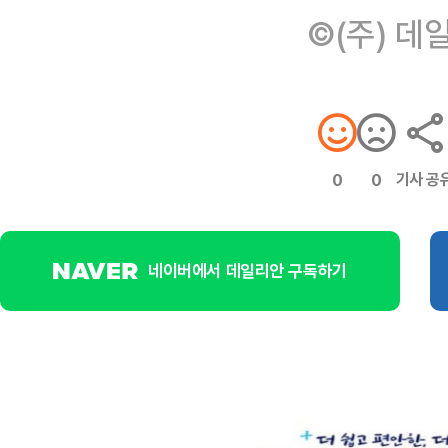
©(주) 데
기사 공
0
0
네이버에서 데일리안 구독하기