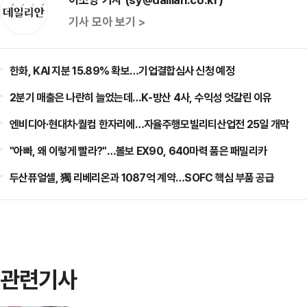
기사 모아 보기 >
한화, KAI 지분 15.89% 확보…기업결합심사 신청 예정
2분기 매출은 나란히 늘었는데…K-방산 4사, 수익성 엇갈린 이유
엔비디아·현대차·퀄컴 한자리에…자율주행모빌리티산업전 25일 개막
"아빠, 왜 이렇게 빨라?"…볼보 EX90, 640마력 품은 패밀리카
두산퓨얼셀, 獨 리베리온과 1087억 계약…SOFC 핵심 부품 공급
관련기사