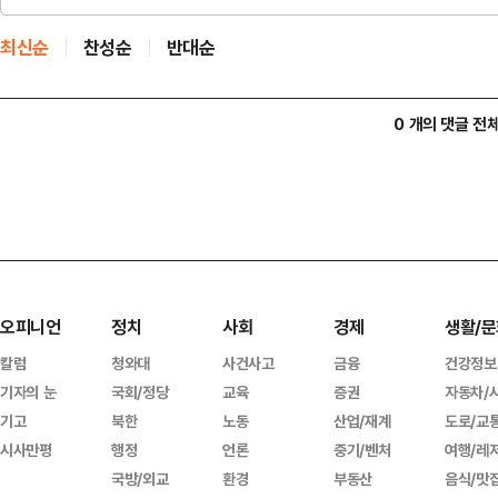
최신순
찬성순
반대순
0 개의 댓글 전
오피니언
정치
사회
경제
생활/문
칼럼
청와대
사건사고
금융
건강정보
기자의 눈
국회/정당
교육
증권
자동차/
기고
북한
노동
산업/재계
도로/교
시사만평
행정
언론
중기/벤처
여행/레
국방/외교
환경
부동산
음식/맛