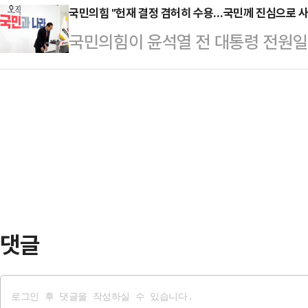
능률은 장중 출렁이다 헌재의 파면 결
국민의힘 "헌재 결정 겸허히 수용…국민께 진심으로 
국민의힘이 윤석열 전 대통령 전원일
자 관련주는 등락이 엇갈리는 모습이다
재판소의 결정을 무겁게 받아들이며
은 전장보다 30.00% 내려 하한가
국민의힘 비상대책위원장은 4일 오
11% 급등해 5천550원까지 치솟던
된 의견으로 윤석열 전 대통령 탄핵
핵심판 선고를 1시간 앞둔 10시 부
열어 "생각과 입장이 다르겠지만 헌
소장 …
결정"이라며 이같이 말했다.앞서 헌재
대통령 탄핵사건 선고기일을 열어 재
령 윤석열을 파면한다"고 …
댓글