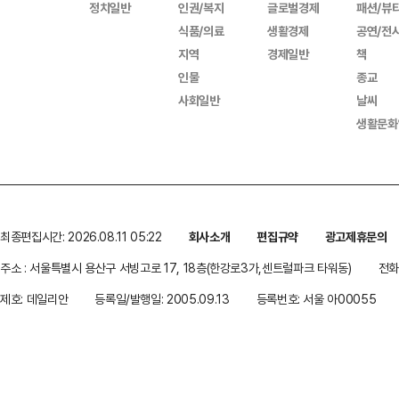
정치일반
인권/복지
글로벌경제
패션/뷰
식품/의료
생활경제
공연/전
지역
경제일반
책
인물
종교
사회일반
날씨
생활문화
최종편집시간: 2026.08.11 05:22
회사소개
편집규약
광고제휴문의
주소 : 서울특별시 용산구 서빙고로 17, 18층(한강로3가,센트럴파크 타워동)
전화 
제호: 데일리안
등록일/발행일: 2005.09.13
등록번호: 서울 아00055