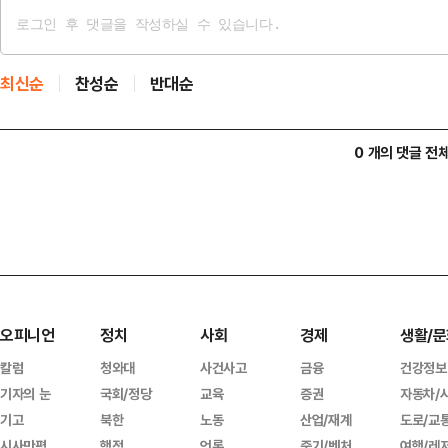
최신순
찬성순
반대순
0 개의 댓글 전
오피니언
정치
사회
경제
생활/문
칼럼
청와대
사건사고
금융
건강정보
기자의 눈
국회/정당
교육
증권
자동차/
기고
북한
노동
산업/재계
도로/교
시사만평
행정
언론
중기/벤처
여행/레