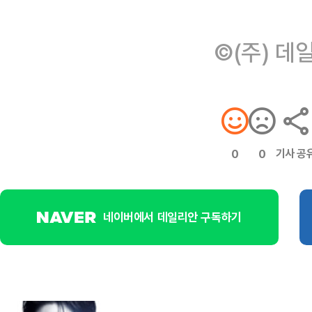
©(주) 데
기사 공
0
0
네이버에서 데일리안 구독하기