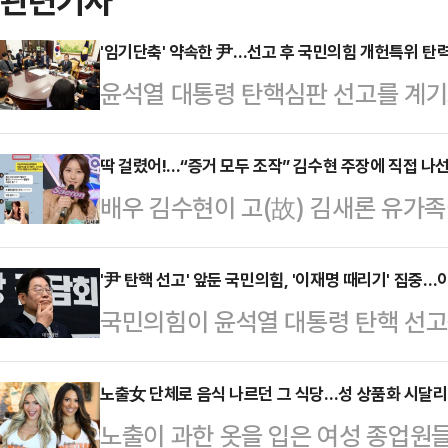
관련기사
'임기단축' 약속한 尹…선고 후 국민의힘 개헌특위 탄
윤석열 대통령 탄핵심판 선고를 계기로 
력을 받을지 주목된다. 기각 시에는
개헌에 착수하겠다고 국민과 약속한 
딱 걸렸어!...“증거 모두 조작” 김수현 주장에 직접 나
배우 김수현이 고(故) 김새론 유가
인용 시에는 '60일 초단기 대선'이
주장하자 누리꾼들이 조작이 아님을 
큼 집권여당의 바람처럼 개헌을 적극
김수현은 서울 마포구 스탠포드호텔
'尹 탄핵 선고' 앞둔 국민의힘, '이재명 때리기' 집중
나오고 있다.3일 정치권에 따르면 지
국민의힘이 윤석열 대통령 탄핵 선
년자였던 시절에는 교제하지 않았다. 
전 출범한 국민의힘 헌법개정특별위원
대표 비판 공세를 최고조로 끌어올렸다
헤어지게 됐다”고 말했다.이어 김수
통령 탄핵…
겠단 메시지를 내지 않은 이 대표야
노출女 단체로 음식 나르던 그 식당…성 상품화 시달
가족이 공개했던 사진, 영상, 카카오
노출이 과한 옷을 입은 여성 종업원
국민에게 알리겠다는 것이다. 아울러 
강조했다.이에 가세연 측은 기자회견