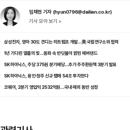
임채현 기자 (hyun0796@dailian.co.kr)
기사 모아 보기 >
삼성전자, 영하 30도 견디는 히트펌프 개발…美 국립연구소와 협력
1년 기다린 열흘의 빛…동화 속 반딧불이 밝힌 에버랜드
SK하이닉스, 주당 375원 분기배당…추가 주주환원책 3분기 발표
SK하이닉스, 용인·청주 신규 팹에 54조 투자한다
코웨이, 2분기 영업익 2532억원…국내·해외 동반 성장