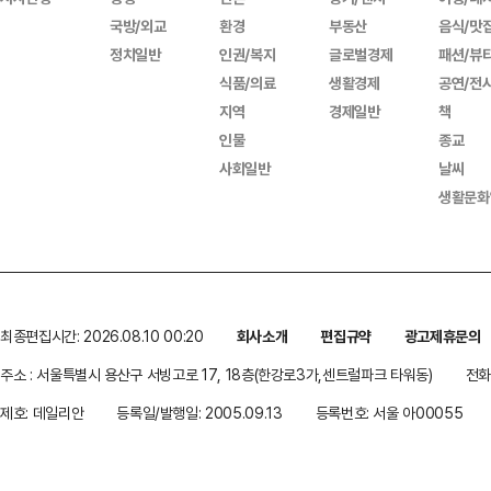
국방/외교
환경
부동산
음식/맛
정치일반
인권/복지
글로벌경제
패션/뷰
식품/의료
생활경제
공연/전
지역
경제일반
책
인물
종교
사회일반
날씨
생활문화
최종편집시간: 2026.08.10 00:20
회사소개
편집규약
광고제휴문의
주소 : 서울특별시 용산구 서빙고로 17, 18층(한강로3가,센트럴파크 타워동)
전화 
제호: 데일리안
등록일/발행일: 2005.09.13
등록번호: 서울 아00055