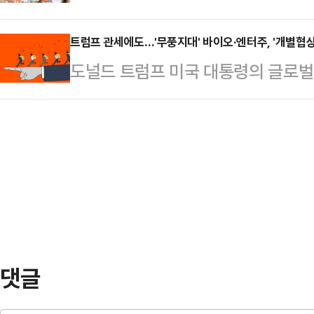
국의 캐주얼 다이닝 브랜드 '후터스 
스크'까지 재부각시켜 "이재명 만큼
화를 디지털 포렌식…
내 파산 보호를 신청했다.1일 BBC 
트럼프 관세에도…'무풍지대' 바이오·엔터주, '개별협상
도도 깔려 있다.권영세 국민의힘 비
도널드 트럼프 미국 대통령의 글로벌
사스 북부 지방법원에 챕터 11 파산
대책위원회의에서 "이재명 대표는 승
자심리가 악화되고 있는 가운데 투자
과 부채는 각각 5000만~1억달러(한
는 것'이라며 사실상 불복…
산주 및 무풍지대로 주목받는 바이오
국의 연방 파산법 '챕터 11'은 기업
한국거래소에 따르면 한화에어로스페이
무를 재조정하는 절차다.매체에 따르
(5.12%) 상승한 69만7000원에 
트푸드…
(3.98%), 한국항공우주(3.17%),
등 주요 방산주들이 일제히 강세를 
였다. 한…
댓글