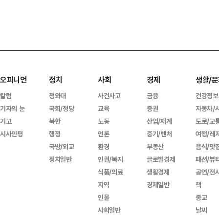
오피니언
정치
사회
경제
생활/문
칼럼
청와대
사건사고
금융
건강정보
기자의 눈
국회/정당
교육
증권
자동차/
기고
북한
노동
산업/재계
도로/교
시사만평
행정
언론
중기/벤처
여행/레
국방/외교
환경
부동산
음식/맛
정치일반
인권/복지
글로벌경제
패션/뷰
식품/의료
생활경제
공연/전
지역
경제일반
책
인물
종교
사회일반
날씨