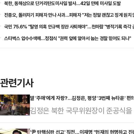
북한, 동해상으로 단거리탄도미사일 발사…42일 만에 미사일 도발
진종오, 돌려차기 피해자 만나 사과…피해자 "저는 정말 괜찮고 징계 원치 
국민 75.6% "탈영 의혹 안규백 장관 사퇴해야"…천하람 "병적기록 즉각
스타벅스 압수수색에…정점식 "권력 앞에 알아서 눕는 경찰 믿어도 되나"
관련기사
딸 '주애'에게 자랑?…김정은, 평양 '3번째 뉴타운' 
김정은 북한 국무위원장이 준공식을
건설 현장을 시찰하고 '인민 물질 문
장은 3일 화성지구 3단계 구역에 건
'尹 탄핵심판 선고' 직전…이재명 "헌재의 현명하고 