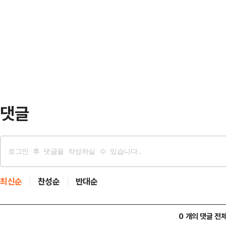
하는 패트리엇 최소 1개 포대를 중
'통일이 필요하다'는 학생의 비율은 4
전해졌다.패트리엇은 적의 탄도미사
이는 2014년 통계 작성 이래 역대 
다. 고고도에서 요격하는 사드(THA
한 미사일을 막아내는 체계다.주한
우는 이번이 처음인 것으로 알려졌다
패트리엇의 순환 배치 기간은 …
댓글
최신순
찬성순
반대순
0 개의 댓글 전