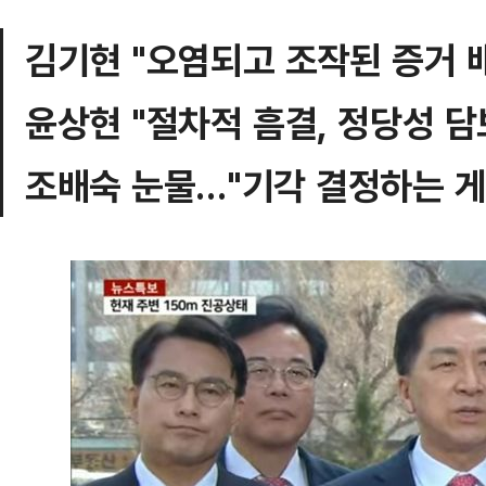
김기현 "오염되고 조작된 증거 
윤상현 "절차적 흠결, 정당성 담
조배숙 눈물…"기각 결정하는 게