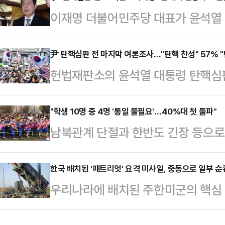
이재명 더불어민주당 대표가 윤석열 
(경과)을 현지에서 지도했다고 조선
"위중한 국면이고 국민과 함께 헌법
구획에는 김 위원장의 지시에 따라 "
보겠다"고 밝혔다.이재명 대표는 4
尹 탄핵심판 전 마지막 여론조사…"탄핵 찬성" 57% "
기술 및 오락봉사 시설을 비롯한 각
헌법재판소의 윤석열 대통령 탄핵심판
헌법재판관들에게 마지막으로 하고 
과 발전상을 더해주고 있다"고 통신
윤 대통령 파면을 원하는 여론이 5
같이 답했다.다만 이 대표는 윤 대통
(운수기재)종합봉사소…
도 40%에 육박한다는 여론조사 결
"학생 10명 중 4명 '통일 불필요'…40%대 첫 돌파"
망 여부, 여당의 '기각 주장'에 대한
남북관계 단절과 한반도 긴장 등으로 
35%, 더불어민주당은 41%로 조사
지 않았다.이 대표는 탄핵 선고 결과
고 생각하고, 통일이 필요하다는 학
화면접 방식으로 윤 대통령 탄핵에 대
세부적인 입장을…
는 교육부와 지난해 10월 21일부터 1
한국 배치된 '패트리엇' 요격 미사일, 중동으로 일부 순
대한 것으로 나타났다. 6%는 의견을
우리나라에 배치된 주한미군의 핵심 
학생 7만4288명, 교사 4427명, 
답자의 52%는 정권 교체를 원했고,
순환 배치된다.4일 군에 따르면 우
학교 통일교육 실태조사'를 시행한 
다. 11%는 응답…