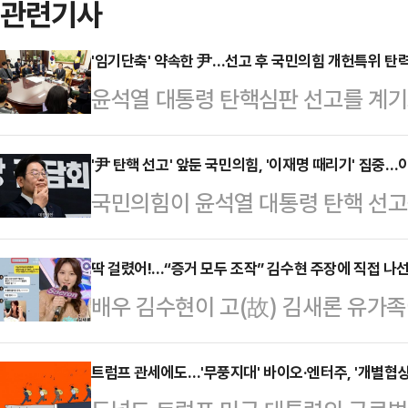
관련기사
'임기단축' 약속한 尹…선고 후 국민의힘 개헌특위 탄
윤석열 대통령 탄핵심판 선고를 계기로 
력을 받을지 주목된다. 기각 시에는
개헌에 착수하겠다고 국민과 약속한 
'尹 탄핵 선고' 앞둔 국민의힘, '이재명 때리기' 집중
국민의힘이 윤석열 대통령 탄핵 선
인용 시에는 '60일 초단기 대선'이
대표 비판 공세를 최고조로 끌어올렸다
큼 집권여당의 바람처럼 개헌을 적극
겠단 메시지를 내지 않은 이 대표야
딱 걸렸어!...“증거 모두 조작” 김수현 주장에 직접 나
나오고 있다.3일 정치권에 따르면 지
배우 김수현이 고(故) 김새론 유가
국민에게 알리겠다는 것이다. 아울러 
전 출범한 국민의힘 헌법개정특별위원
주장하자 누리꾼들이 조작이 아님을 
스크'까지 재부각시켜 "이재명 만큼
통령 탄핵…
김수현은 서울 마포구 스탠포드호텔
트럼프 관세에도…'무풍지대' 바이오·엔터주, '개별협상
도도 깔려 있다.권영세 국민의힘 비