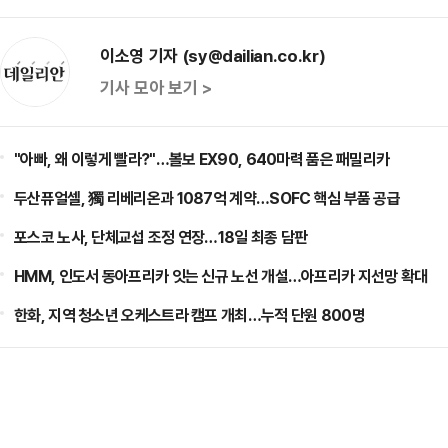
이소영 기자 (sy@dailian.co.kr)
기사 모아 보기 >
"아빠, 왜 이렇게 빨라?"…볼보 EX90, 640마력 품은 패밀리카
두산퓨얼셀, 獨 리베리온과 1087억 계약…SOFC 핵심 부품 공급
포스코 노사, 단체교섭 조정 연장…18일 최종 담판
HMM, 인도서 동아프리카 잇는 신규 노선 개설…아프리카 지선망 확대
한화, 지역 청소년 오케스트라 캠프 개최…누적 단원 800명