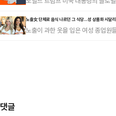
도널드 트럼프 미국 대통령의 글로벌
년자였던 시절에는 교제하지 않았다. 
대책위원회의에서 "이재명 대표는 승
자심리가 악화되고 있는 가운데 투자
헤어지게 됐다”고 말했다.이어 김수
는 것'이라며 사실상 불복…
산주 및 무풍지대로 주목받는 바이오
노출女 단체로 음식 나르던 그 식당…성 상품화 시달
가족이 공개했던 사진, 영상, 카카오
노출이 과한 옷을 입은 여성 종업원
한국거래소에 따르면 한화에어로스페이
강조했다.이에 가세연 측은 기자회견
국의 캐주얼 다이닝 브랜드 '후터스 
(5.12%) 상승한 69만7000원에 
화를 디지털 포렌식…
내 파산 보호를 신청했다.1일 BBC 
(3.98%), 한국항공우주(3.17%),
사스 북부 지방법원에 챕터 11 파산
등 주요 방산주들이 일제히 강세를 
과 부채는 각각 5000만~1억달러(한
였다. 한…
국의 연방 파산법 '챕터 11'은 기업
무를 재조정하는 절차다.매체에 따르
트푸드…
댓글