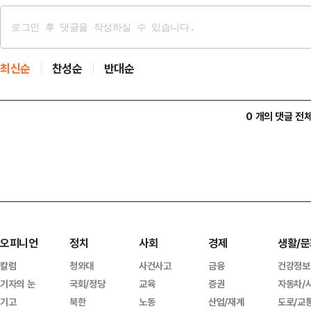
최신순
찬성순
반대순
0 개의 댓글 전
오피니언
정치
사회
경제
생활/문
칼럼
청와대
사건사고
금융
건강정보
기자의 눈
국회/정당
교육
증권
자동차/
기고
북한
노동
산업/재계
도로/교