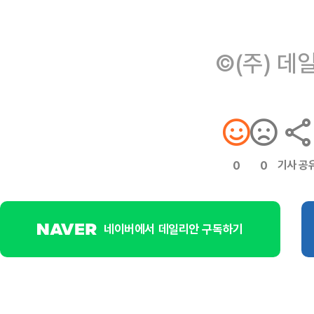
©(주) 데
기사 공
0
0
네이버에서 데일리안 구독하기