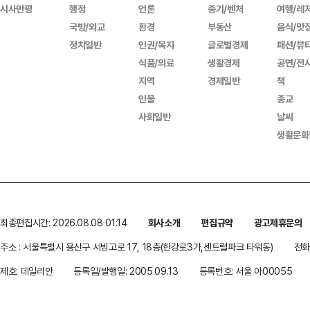
시사만평
행정
언론
중기/벤처
여행/레
국방/외교
환경
부동산
음식/맛
정치일반
인권/복지
글로벌경제
패션/뷰
식품/의료
생활경제
공연/전
지역
경제일반
책
인물
종교
사회일반
날씨
생활문화
최종편집시간: 2026.08.08 01:14
회사소개
편집규약
광고제휴문의
주소 : 서울특별시 용산구 서빙고로 17, 18층(한강로3가,센트럴파크 타워동)
전화 
제호: 데일리안
등록일/발행일: 2005.09.13
등록번호: 서울 아00055